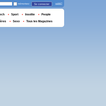
mémorisez
oublié?
Se connecter
ech
Sport
Insolite
People
ières
Sexo
Tous les Magazines