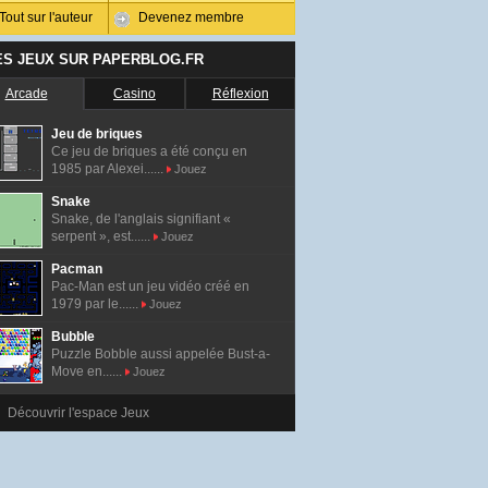
Tout sur l'auteur
Devenez membre
ES JEUX SUR PAPERBLOG.FR
Arcade
Casino
Réflexion
Jeu de briques
Ce jeu de briques a été conçu en
1985 par Alexei......
Jouez
Snake
Snake, de l'anglais signifiant «
serpent », est......
Jouez
Pacman
Pac-Man est un jeu vidéo créé en
1979 par le......
Jouez
Bubble
Puzzle Bobble aussi appelée Bust-a-
Move en......
Jouez
Découvrir l'espace Jeux