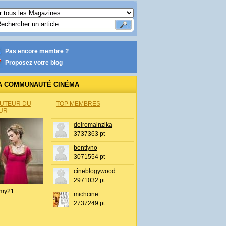
Pas encore membre ?
Proposez votre blog
A COMMUNAUTÉ CINÉMA
AUTEUR DU
TOP MEMBRES
UR
delromainzika
3737363 pt
bentlyno
3071554 pt
cineblogywood
2971032 pt
my21
michcine
2737249 pt