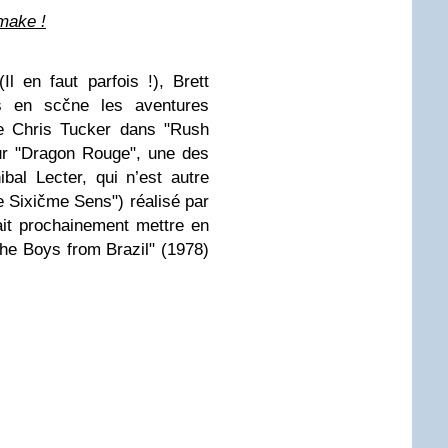
make !
Il en faut parfois !), Brett
s en scčne les aventures
de Chris Tucker dans "Rush
sur "Dragon Rouge", une des
bal Lecter, qui n’est autre
 Sixičme Sens") réalisé par
it prochainement mettre en
The Boys from Brazil" (1978)