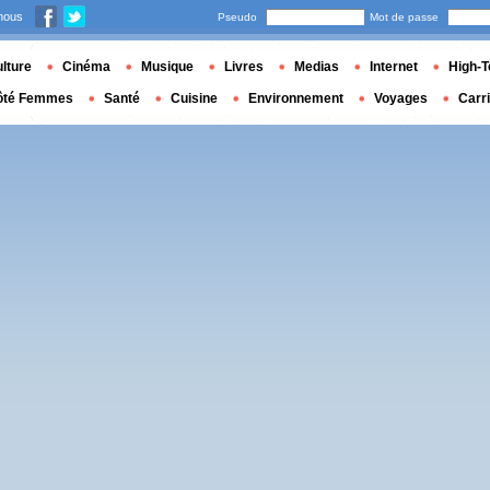
nous
Pseudo
Mot de passe
lture
Cinéma
Musique
Livres
Medias
Internet
High-T
ôté Femmes
Santé
Cuisine
Environnement
Voyages
Carr