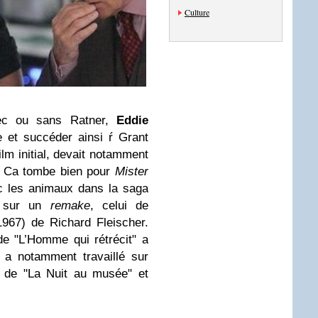
Culture
vec ou sans Ratner,
Eddie
e et succéder ainsi ŕ Grant
ilm initial, devait notamment
e. Ca tombe bien pour
Mister
c les animaux dans la saga
nt sur un
remake
, celui de
(1967) de Richard Fleischer.
de "L’Homme qui rétrécit" a
 a notamment travaillé sur
), de "La Nuit au musée" et