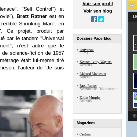
Voir son profil
nace", "Self Control") et
Voir son blog
ovie"),
Brett Ratner
est en
L
credible Shrinking Man", en
". Ce projet, produit par
ibué par le tandem "Universal
Dossiers Paperblog
nment", n’est autre que le
Universal
de science-fiction de 1957
Films
métrage était lui-męme tiré
Keenen Ivory Wayans
Acteurs
heson, l’auteur de "Je suis
Richard Matheson
Auteurs
Brett Ratner
Scénariste-Réalisateur
Eddie Murphy
Acteurs
Magazines
Cinéma