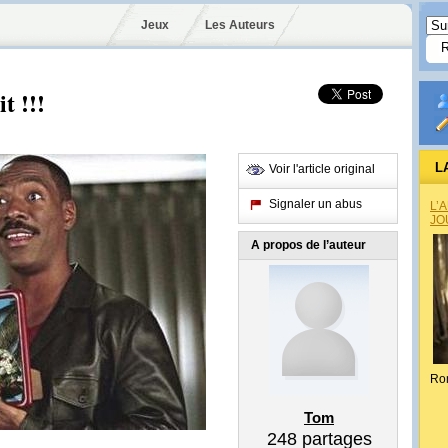
Jeux
Les Auteurs
 !!!
L
Voir l'article original
Signaler un abus
L’
JO
A propos de l’auteur
Ro
Tom
248
partages