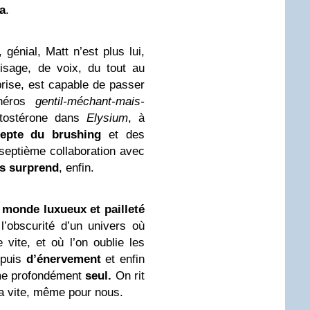
a
.
 génial, Matt n’est plus lui,
isage, de voix, du tout au
rprise, est capable de passer
 héros
gentil-méchant-mais-
tostérone dans
Elysium
, à
epte du brushing
et des
 septième collaboration avec
us surprend
, enfin.
e
monde luxueux et pailleté
l’obscurité d’un univers où
e vite, et où l’on oublie les
puis
d’énervement
et enfin
me profondément
seul.
On rit
 va vite, même pour nous.