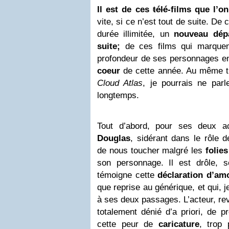
Il est de ces
télé
-films que l’on
vite, si ce n’est tout de suite. De
durée illimitée, un
nouveau dép
suite;
de ces films qui marquent
profondeur de ses personnages en
coeur
de cette année. Au même t
Cloud Atlas
, je pourrais ne parl
longtemps.
Tout d’abord, pour ses deux a
Douglas
, sidérant dans le rôle 
de nous toucher malgré les
folies
son personnage. Il est drôle, sé
témoigne cette
déclaration d’am
que reprise au générique, et qui, j
à ses deux passages. L’acteur, rev
totalement dénié d’a priori, de pr
cette peur de
caricature
, trop 