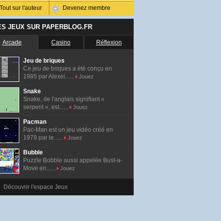
Tout sur l'auteur
Devenez membre
ES JEUX SUR PAPERBLOG.FR
Arcade
Casino
Réflexion
Jeu de briques
Ce jeu de briques a été conçu en
1985 par Alexei......
Jouez
Snake
Snake, de l'anglais signifiant «
serpent », est......
Jouez
Pacman
Pac-Man est un jeu vidéo créé en
1979 par le......
Jouez
Bubble
Puzzle Bobble aussi appelée Bust-a-
Move en......
Jouez
Découvrir l'espace Jeux