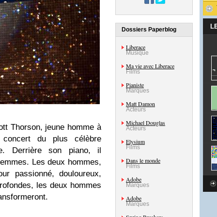
L
Dossiers Paperblog
Liberace
Musique
Ma vie avec Liberace
Films
Pianiste
Marques
Matt Damon
Acteurs
Michael Douglas
ott Thorson, jeune homme à
Acteurs
u concert du plus célèbre
Elysium
Films
. Derrière son piano, il
Dans le monde
es femmes. Les deux hommes,
Films
our passionné, douloureux,
Adobe
 profondes, les deux hommes
Marques
ransformeront.
Adobe
Marques