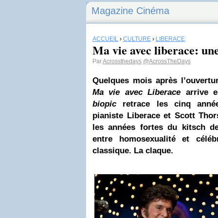
Magazine Cinéma
ACCUEIL
›
CULTURE
›
LIBERACE
Ma vie avec liberace: une
Par
Acrossthedays
@AcrossTheDays
Quelques mois après l’ouvertu
Ma vie avec Liberace
arrive e
biopic
retrace les cinq anné
pianiste
Liberace
et Scott Thor
les années fortes du kit
sch de
entre homosexualité et céléb
classique. La claque.