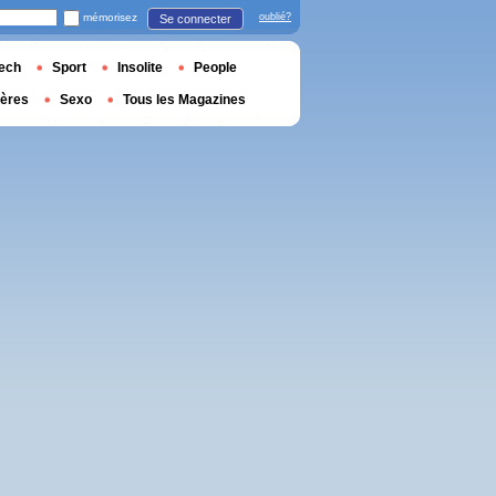
mémorisez
oublié?
Se connecter
ech
Sport
Insolite
People
ières
Sexo
Tous les Magazines