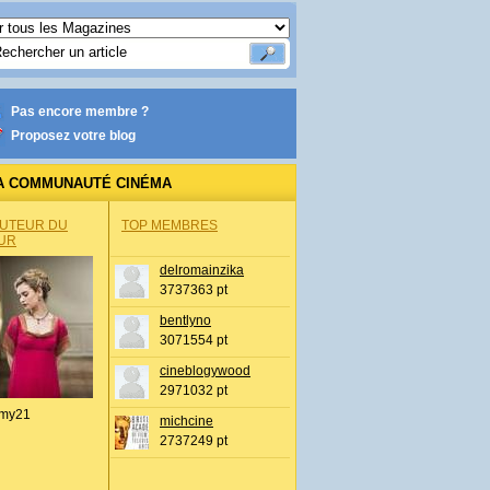
Pas encore membre ?
Proposez votre blog
A COMMUNAUTÉ CINÉMA
AUTEUR DU
TOP MEMBRES
UR
delromainzika
3737363 pt
bentlyno
3071554 pt
cineblogywood
2971032 pt
my21
michcine
2737249 pt