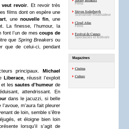
Spring Breakers
Films
 veut revoir
. Et revoir très
Steven Soderbergh
 ces films dont on espère une
Scénariste-Réalisateur
art
, une
nouvelle fin
, une
Cloud Atlas
. La finesse, l’humour, la
Films
 font l’un de mes
coups de
Festival de Cannes
Spectacles et festivals
itre que
Spring Breakers
ou
er que de celui-ci, pendant
Magazines
Cinéma
cteurs principaux.
Michael
Culture
de
Liberace,
réussit l’exploit
et les
sautes d’humeur
de
duisant, attendrissant. En
our
dans le jacuzzi, si belle
e l’avoue, m’aura fait pleurer
enant de loin, semble s’être
éjugés, et éloigne bien loin
présente lorsqu’il s’agit de