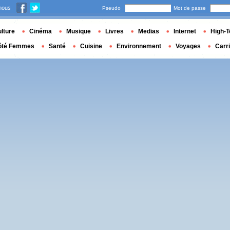
nous
Pseudo
Mot de passe
lture
Cinéma
Musique
Livres
Medias
Internet
High-T
ôté Femmes
Santé
Cuisine
Environnement
Voyages
Carr