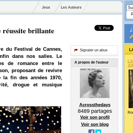
Jeux
Les Auteurs
 réussite brillante
re du Festival de Cannes,
L
Signaler un abus
nfin dans nos salles. Le
L’
A propos de l’auteur
es de romance entre le
JO
son, proposant de revivre
 la fin des années 1970,
rité, drogue et musique
Acrossthedays
8489
partages
Ro
Voir son profil
Voir son blog