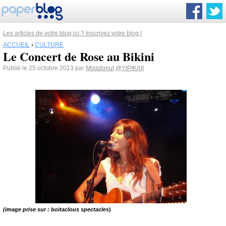
Les articles de votre blog ici ? Inscrivez votre blog !
ACCUEIL
›
CULTURE
Le Concert de Rose au Bikini
Publié le 25 octobre 2013 par
Missdonut
@YIPIKAII
(image prise sur : boitaclous spectacles
)