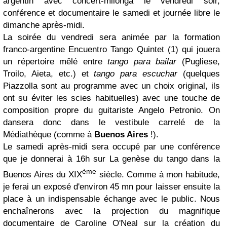
argentin avec concert-milonga le vendredi soir,
conférence et documentaire le samedi et journée libre le
dimanche après-midi.
La soirée du vendredi sera animée par la formation
franco-argentine
Encuentro Tango Quintet
(1)
qui jouera
un répertoire mêlé entre
tango para bailar
(Pugliese,
Troilo, Aieta, etc.) et
tango para escuchar
(quelques
Piazzolla sont au programme avec un choix original, ils
ont su éviter les scies habituelles) avec une touche de
composition propre du guitariste
Angelo Petronio
. On
dansera donc dans le vestibule carrelé de la
Médiathèque (comme à
Buenos Aires
!).
Le samedi après-midi sera occupé par une conférence
que je donnerai à 16h sur La genèse du tango dans la
ème
Buenos Aires du XIX
siècle. Comme à mon habitude,
je ferai un exposé d'environ 45 mn pour laisser ensuite la
place à un indispensable échange avec le public. Nous
enchaînerons avec la projection du magnifique
documentaire de
Caroline O'Neal
sur la création du