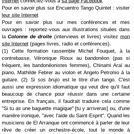
Internet
connectez-vous à
sa page Facebook
Pour en savoir plus sur Encuentro Tango Quintet :
visiter
leur site Internet
Pour en savoir plus sur mes conférences et mes
ouvrages :
reportez-vous aux illustrations situées dans
la
Colonne de droite
(interviews et livres)
visitez
mon
site Internet
(pages livres, radio et conférences).
(1)
Cette formation rassemble
Michel Fouquet
, à la
contrebasse,
Véronique Rioux
au bandonéon (pas si
fréquent, les bandonéonistes femmes),
Chinami Araï
au
piano,
Mathilde Febrer
au violon et Angelo Petronio à la
guitare.
(2)
Si sos brujo
est le titre d'un tango. C'est
aussi une expression idiomatique qui veut dire qu'il faut
beaucoup de chance pour réussir dans une certaine
entreprise. En français, il faudrait traduire cela comme
"Si tu as une baguette magique" [tu y arriveras] ou, d'une
manière ironique, "avec l'aide du Saint-Esprit". Quand les
musiciens de
El Arranque
ont commencé à parler de leur
rêve de créer un orchestre-école, tout le monde à