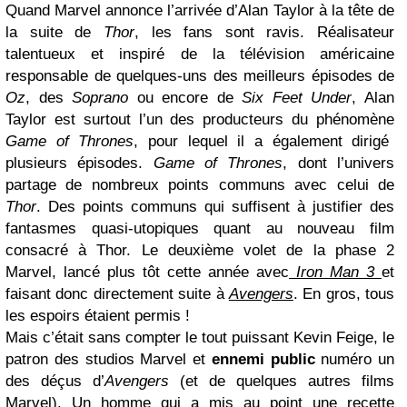
Quand Marvel annonce l’arrivée d’Alan Taylor à la tête de
la suite de
Thor
, les fans sont ravis. Réalisateur
talentueux et inspiré de la télévision américaine
responsable de quelques-uns des meilleurs épisodes de
Oz
, des
Soprano
ou encore de
Six Feet Under
, Alan
Taylor est surtout l’un des producteurs du phénomène
Game of Thrones
, pour lequel il a également dirigé
plusieurs épisodes.
Game of Thrones
, dont l’univers
partage de nombreux points communs avec celui de
Thor
. Des points communs qui suffisent à justifier des
fantasmes quasi-utopiques quant au nouveau film
consacré à Thor. Le deuxième volet de la phase 2
Marvel, lancé plus tôt cette année avec
Iron Man 3
et
faisant donc directement suite à
Avengers
. En gros, tous
les espoirs étaient permis !
Mais c’était sans compter le tout puissant Kevin Feige, le
patron des studios Marvel et
ennemi public
numéro un
des déçus d’
Avengers
(et de quelques autres films
Marvel). Un homme qui a mis au point une recette