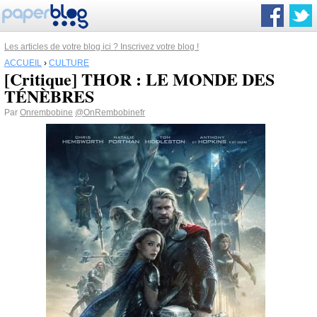
Les articles de votre blog ici ? Inscrivez votre blog !
ACCUEIL
›
CULTURE
[Critique] THOR : LE MONDE DES
TÉNÈBRES
Par
Onrembobine
@OnRembobinefr