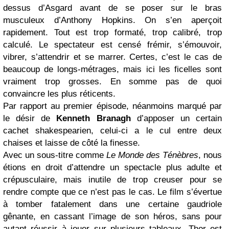
dessus d’Asgard avant de se poser sur le bras
musculeux d’Anthony Hopkins. On s’en aperçoit
rapidement. Tout est trop formaté, trop calibré, trop
calculé. Le spectateur est censé frémir, s’émouvoir,
vibrer, s’attendrir et se marrer. Certes, c’est le cas de
beaucoup de longs-métrages, mais ici les ficelles sont
vraiment trop grosses. En somme pas de quoi
convaincre les plus réticents.
Par rapport au premier épisode, néanmoins marqué par
le désir de
Kenneth Branagh
d’apposer un certain
cachet shakespearien, celui-ci a le cul entre deux
chaises et laisse de côté la finesse.
Avec un sous-titre comme
Le Monde des Ténèbres
, nous
étions en droit d’attendre un spectacle plus adulte et
crépusculaire, mais inutile de trop creuser pour se
rendre compte que ce n’est pas le cas. Le film s’évertue
à tomber fatalement dans une certaine gaudriole
gênante, en cassant l’image de son héros, sans pour
autant réussir à jouer sur plusieurs tableaux. Thor est