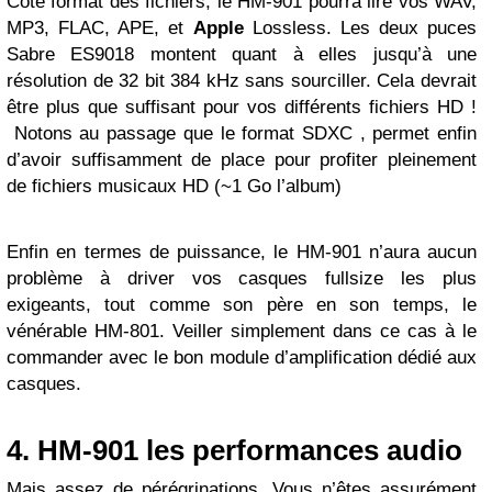
Côté format des fichiers, le HM-901 pourra lire vos WAV,
MP3, FLAC, APE, et
Apple
Lossless. Les deux puces
Sabre ES9018 montent quant à elles jusqu’à une
résolution de 32 bit 384 kHz sans sourciller. Cela devrait
être plus que suffisant pour vos différents fichiers HD !
Notons au passage que le format SDXC , permet enfin
d’avoir suffisamment de place pour profiter pleinement
de fichiers musicaux HD (~1 Go l’album)
Enfin en termes de puissance, le HM-901 n’aura aucun
problème à driver vos casques fullsize les plus
exigeants, tout comme son père en son temps, le
vénérable HM-801. Veiller simplement dans ce cas à le
commander avec le bon module d’amplification dédié aux
casques.
4. HM-901 les performances audio
Mais assez de pérégrinations. Vous n’êtes assurément