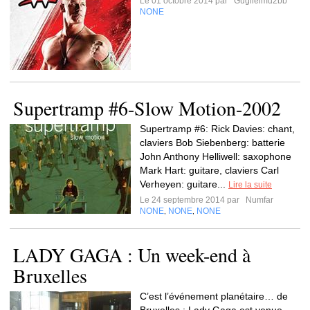
Le 01 octobre 2014 par
Guglielmu2bb
NONE
Supertramp #6-Slow Motion-2002
Supertramp #6: Rick Davies: chant,
claviers Bob Siebenberg: batterie
John Anthony Helliwell: saxophone
Mark Hart: guitare, claviers Carl
Verheyen: guitare...
Lire la suite
Le 24 septembre 2014 par
Numfar
NONE
NONE
NONE
,
,
LADY GAGA : Un week-end à
Bruxelles
C’est l’événement planétaire… de