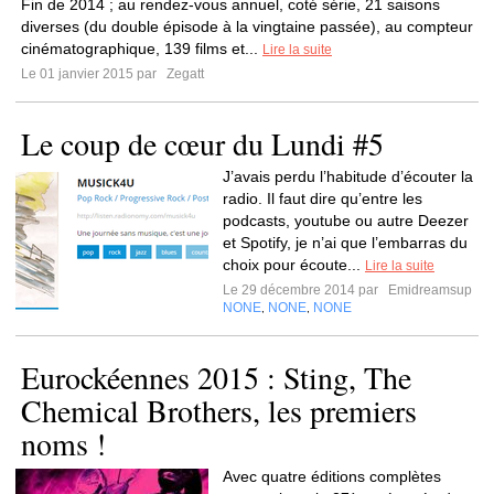
Fin de 2014 ; au rendez-vous annuel, coté série, 21 saisons
diverses (du double épisode à la vingtaine passée), au compteur
cinématographique, 139 films et...
Lire la suite
Le 01 janvier 2015 par
Zegatt
Le coup de cœur du Lundi #5
J’avais perdu l’habitude d’écouter la
radio. Il faut dire qu’entre les
podcasts, youtube ou autre Deezer
et Spotify, je n’ai que l’embarras du
choix pour écoute...
Lire la suite
Le 29 décembre 2014 par
Emidreamsup
NONE
NONE
NONE
,
,
Eurockéennes 2015 : Sting, The
Chemical Brothers, les premiers
noms !
Avec quatre éditions complètes