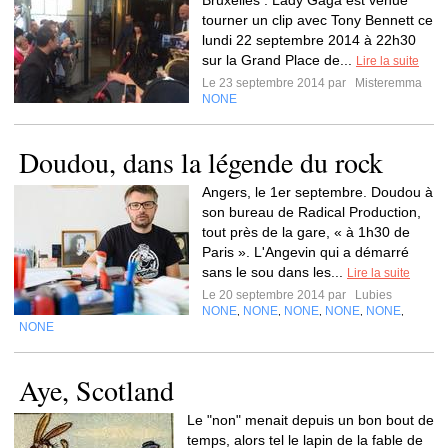
Bruxelles : Lady Gaga est venue
tourner un clip avec Tony Bennett ce
lundi 22 septembre 2014 à 22h30
sur la Grand Place de...
Lire la suite
Le 23 septembre 2014 par
Misteremma
NONE
Doudou, dans la légende du rock
Angers, le 1er septembre. Doudou à
son bureau de Radical Production,
tout près de la gare, « à 1h30 de
Paris ». L'Angevin qui a démarré
sans le sou dans les...
Lire la suite
Le 20 septembre 2014 par
Lubies
NONE
NONE
NONE
NONE
NONE
,
,
,
,
,
NONE
Aye, Scotland
Le "non" menait depuis un bon bout de
temps, alors tel le lapin de la fable de