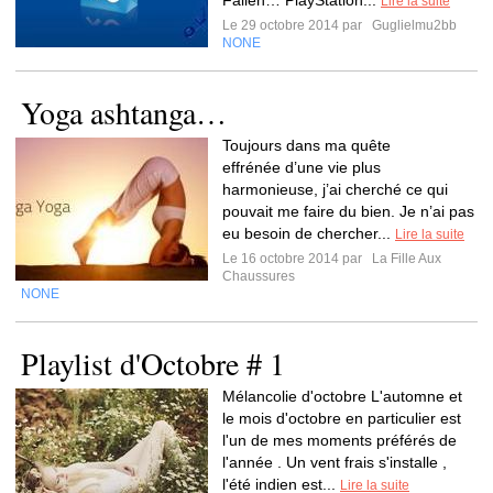
Fallen… PlayStation...
Lire la suite
Le 29 octobre 2014 par
Guglielmu2bb
NONE
Yoga ashtanga…
Toujours dans ma quête
effrénée d’une vie plus
harmonieuse, j’ai cherché ce qui
pouvait me faire du bien. Je n’ai pas
eu besoin de chercher...
Lire la suite
Le 16 octobre 2014 par
La Fille Aux
Chaussures
NONE
Playlist d'Octobre # 1
Mélancolie d'octobre L'automne et
le mois d'octobre en particulier est
l'un de mes moments préférés de
l'année . Un vent frais s'installe ,
l'été indien est...
Lire la suite