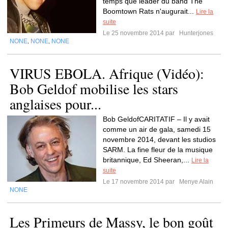
temps que leader du band The
Boomtown Rats n'augurait...
Lire la
suite
Le 25 novembre 2014 par
Hunterjones
NONE
NONE
NONE
,
,
VIRUS EBOLA. Afrique (Vidéo):
Bob Geldof mobilise les stars
anglaises pour...
Bob GeldofCARITATIF – Il y avait
comme un air de gala, samedi 15
novembre 2014, devant les studios
SARM. La fine fleur de la musique
britannique, Ed Sheeran,...
Lire la
suite
Le 17 novembre 2014 par
Menye Alain
NONE
Les Primeurs de Massy, le bon goût