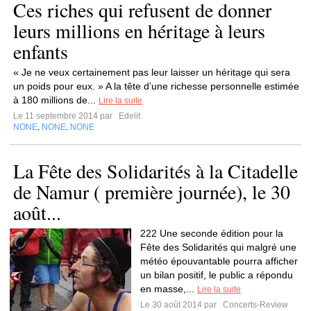
Ces riches qui refusent de donner
leurs millions en héritage à leurs
enfants
« Je ne veux certainement pas leur laisser un héritage qui sera
un poids pour eux. » A la tête d’une richesse personnelle estimée
à 180 millions de...
Lire la suite
Le 11 septembre 2014 par
Edelit
NONE
NONE
NONE
,
,
La Fête des Solidarités à la Citadelle
de Namur ( première journée), le 30
août...
222 Une seconde édition pour la
Fête des Solidarités qui malgré une
météo épouvantable pourra afficher
un bilan positif, le public a répondu
en masse,...
Lire la suite
Le 30 août 2014 par
Concerts-Review