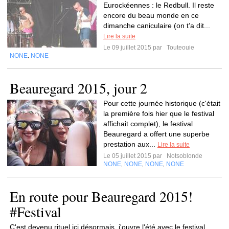
Eurockéennes : le Redbull. Il reste
encore du beau monde en ce
dimanche caniculaire (on t’a dit...
Lire la suite
Le 09 juillet 2015 par
Touteouie
NONE
NONE
,
Beauregard 2015, jour 2
Pour cette journée historique (c'était
la première fois hier que le festival
affichait complet), le festival
Beauregard a offert une superbe
prestation aux...
Lire la suite
Le 05 juillet 2015 par
Notsoblonde
NONE
NONE
NONE
NONE
,
,
,
En route pour Beauregard 2015!
#Festival
C'est devenu rituel ici désormais, j'ouvre l'été avec le festival