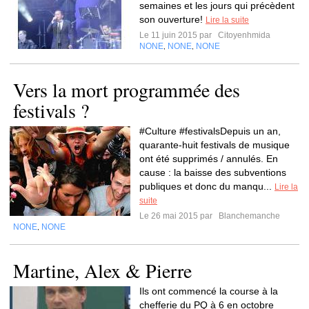
semaines et les jours qui précèdent
son ouverture!
Lire la suite
Le 11 juin 2015 par
Citoyenhmida
NONE
NONE
NONE
,
,
Vers la mort programmée des
festivals ?
#Culture #festivalsDepuis un an,
quarante-huit festivals de musique
ont été supprimés / annulés. En
cause : la baisse des subventions
publiques et donc du manqu...
Lire la
suite
Le 26 mai 2015 par
Blanchemanche
NONE
NONE
,
Martine, Alex & Pierre
Ils ont commencé la course à la
chefferie du PQ à 6 en octobre