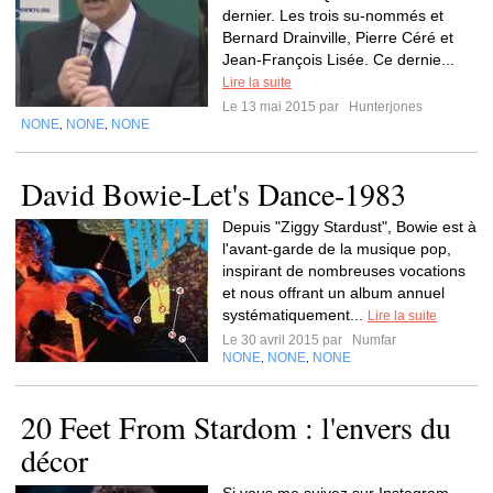
dernier. Les trois su-nommés et
Bernard Drainville, Pierre Céré et
Jean-François Lisée. Ce dernie...
Lire la suite
Le 13 mai 2015 par
Hunterjones
NONE
NONE
NONE
,
,
David Bowie-Let's Dance-1983
Depuis "Ziggy Stardust", Bowie est à
l'avant-garde de la musique pop,
inspirant de nombreuses vocations
et nous offrant un album annuel
systématiquement...
Lire la suite
Le 30 avril 2015 par
Numfar
NONE
NONE
NONE
,
,
20 Feet From Stardom : l'envers du
décor