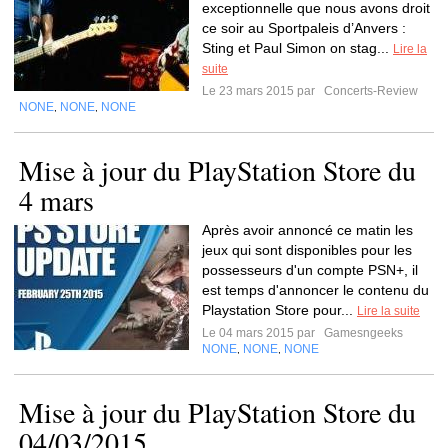
exceptionnelle que nous avons droit
ce soir au Sportpaleis d’Anvers :
Sting et Paul Simon on stag...
Lire la
suite
Le 23 mars 2015 par
Concerts-Review
NONE
NONE
NONE
,
,
Mise à jour du PlayStation Store du
4 mars
Après avoir annoncé ce matin les
jeux qui sont disponibles pour les
possesseurs d'un compte PSN+, il
est temps d'annoncer le contenu du
Playstation Store pour...
Lire la suite
Le 04 mars 2015 par
Gamesngeeks
NONE
NONE
NONE
,
,
Mise à jour du PlayStation Store du
04/03/2015