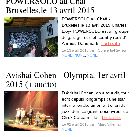
POWERSOLO au Chaff-
Bruxelles,le 13 avril 2015
POWERSOLO au Chaff -
Bruxelles,le 13 avril 2015 Charles
Eloy- POWERSOLO est un groupe
de garage, surf et country rock d’
Aarhus, Danemark.
Lire la suite
Le 13 avril 2015 par
Concerts-Review
NONE
NONE
NONE
,
,
Avishai Cohen - Olympia, 1er avril
2015 (+ audio)
D'Avishai Cohen, on a tout dit, tout
écrit depuis longtemps : une star
internationale, un enfant chéri du
jazz, dont ce grand découvreur de
Chick Corea mit le...
Lire la suite
Le 02 avril 2015 par
Marc Villemain
NONE