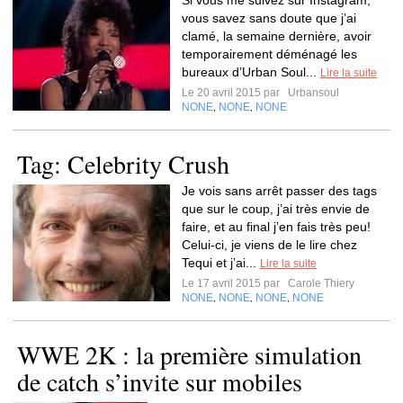
Si vous me suivez sur Instagram,
vous savez sans doute que j’ai
clamé, la semaine dernière, avoir
temporairement déménagé les
bureaux d’Urban Soul...
Lire la suite
Le 20 avril 2015 par
Urbansoul
NONE
NONE
NONE
,
,
Tag: Celebrity Crush
Je vois sans arrêt passer des tags
que sur le coup, j’ai très envie de
faire, et au final j’en fais très peu!
Celui-ci, je viens de le lire chez
Tequi et j’ai...
Lire la suite
Le 17 avril 2015 par
Carole Thiery
NONE
NONE
NONE
NONE
,
,
,
WWE 2K : la première simulation
de catch s’invite sur mobiles