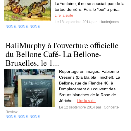
LaFontaine, il ne se souciait pas de la
tortue derrière. Puis le "oui" a pris...
Lire la suite
Le 18 septembre 2014 par
Hunterjones
NONE
NONE
NONE
,
,
BaliMurphy à l'ouverture officielle
du Bellone Café- La Bellone-
Bruxelles, le 1...
Reportage en images: Fabienne
Cresens (bla bla bla : michel). La
Bellone, rue de Flandre 46, à
l’emplacement du couvent des
Sœurs blanches de la Rose de
Jéricho...
Lire la suite
Le 12 septembre 2014 par
Concerts-
Review
NONE
NONE
NONE
,
,