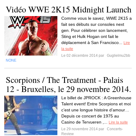
Comme vous le savez, WWE 2K15 a
fait ses débuts sur consoles next
gen. Pour célébrer son lancement,
Sting et Hulk Hogan ont fait le
déplacement à San Francisco...
Lire
la suite
Le 02 décembre 2014 par
Guglielmu2bb
NONE
Scorpions / The Treatment - Palais
12 - Bruxelles, le 29 novembre 2014.
Le billet de JPROCK : A Greenhouse
Talent event! Entre Scorpions et moi
c’est une longue histoire d’amour…
Depuis ce concert de 1975 au
Casino de Tervueren ,...
Lire la suite
Le 29 novembre 2014 par
Concerts-
Review