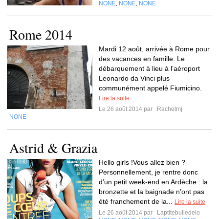
NONE
NONE
NONE
,
,
Rome 2014
Mardi 12 août, arrivée à Rome pour
des vacances en famille. Le
débarquement à lieu à l’aéroport
Leonardo da Vinci plus
communément appelé Fiumicino.
Lire la suite
Le 26 août 2014 par
Rachelmj
NONE
Astrid & Grazia
Hello girls !Vous allez bien ?
Personnellement, je rentre donc
d’un petit week-end en Ardèche : la
bronzette et la baignade n’ont pas
été franchement de la...
Lire la suite
Le 26 août 2014 par
Laptitebulledelo