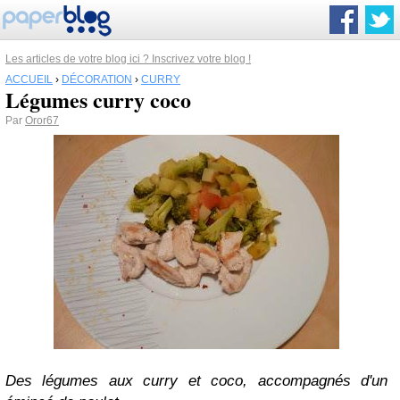
Les articles de votre blog ici ? Inscrivez votre blog !
ACCUEIL
›
DÉCORATION
›
CURRY
Légumes curry coco
Par
Oror67
Des légumes aux curry et coco, accompagnés d'un