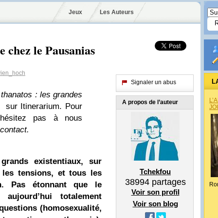
Jeux
Les Auteurs
e chez le Pausanias
ien_hoch
L
Signaler un abus
t
thanatos : les grandes
L’
A propos de l’auteur
»
sur Itinerarium. Pour
JO
’hésitez pas à nous
contact
.
grands existentiaux, sur
Tchekfou
 les tensions, et tous les
38994
partages
on. Pas étonnant que le
Ro
Voir son profil
 aujourd’hui totalement
Voir son blog
 questions (homosexualité,