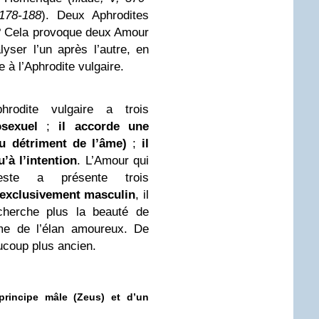
178-188
). Deux Aphrodites
? Cela provoque deux Amour
yser l’un après l’autre, en
 à l’Aphrodite vulgaire.
hrodite vulgaire a trois
rosexuel
;
il accorde une
u détriment de l’âme)
;
il
u’à l’intention
. L’Amour qui
leste a présente trois
exclusivement masculin
, il
echerche plus la beauté de
ême de l’élan amoureux. De
aucoup plus ancien.
principe mâle (Zeus) et d’un