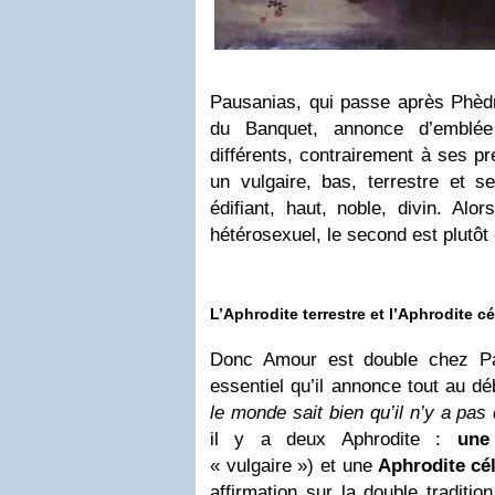
Pausanias, qui passe après Phèdr
du Banquet, annonce d’emblé
différents, contrairement à ses p
un vulgaire, bas, terrestre et s
édifiant, haut, noble, divin. Alo
hétérosexuel, le second est plut
L’Aphrodite terrestre
et l’
Aphrodite
cé
Donc Amour est double chez Pau
essentiel qu’il annonce tout au d
le monde sait bien qu’il n’y a pas
il y a deux Aphrodite :
une
« vulgaire ») et une
Aphrodite cél
affirmation sur la double traditi