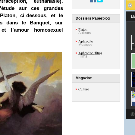
traception, euthanasie).
d’étude sur ces grandes
laton, ci-dessous, et le
L
Dossiers Paperblog
s dans le Banquet, sur
Platon
» et l’amour homosexuel
Auteurs
Aphrodite
Musique
Aphrodite (film)
Films
Magazine
Culture