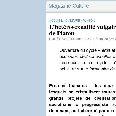
Magazine Culture
ACCUEIL
›
CULTURE
›
PLATON
L’hétérosexualité vulgair
de Platon
Publié le 02 décembre 2013 par
Tchekfou
@Viv
Ouverture du cycle «
eros
e
décisions civilisationnelles 
contribuer à ce cycle, n
solliciter sur le
formulaire de
Eros et thanatos : les deux 
lesquels se cristallisent toutes
grands projets de civilisati
socialisme « progressiste »,
dominant, soit absorbé par ces