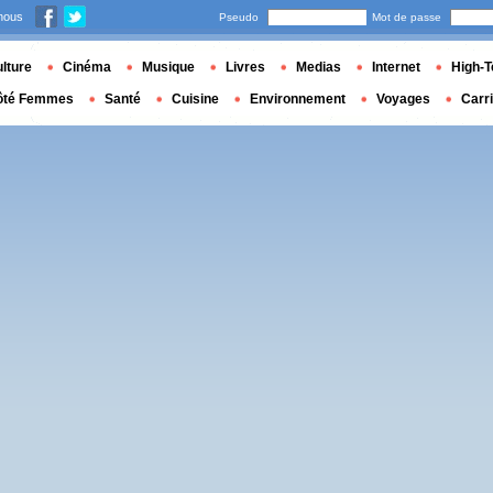
nous
Pseudo
Mot de passe
lture
Cinéma
Musique
Livres
Medias
Internet
High-T
ôté Femmes
Santé
Cuisine
Environnement
Voyages
Carr