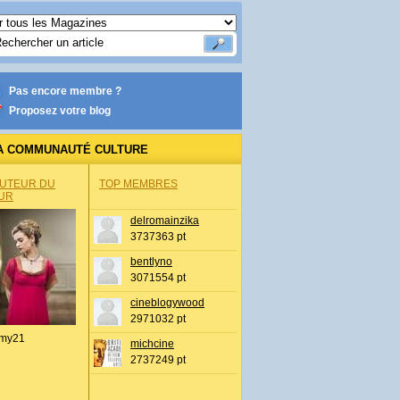
Pas encore membre ?
Proposez votre blog
A COMMUNAUTÉ CULTURE
AUTEUR DU
TOP MEMBRES
UR
delromainzika
3737363 pt
bentlyno
3071554 pt
cineblogywood
2971032 pt
my21
michcine
2737249 pt