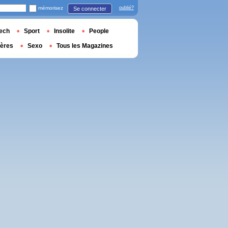
mémorisez
oublié?
Se connecter
ech
Sport
Insolite
People
ières
Sexo
Tous les Magazines