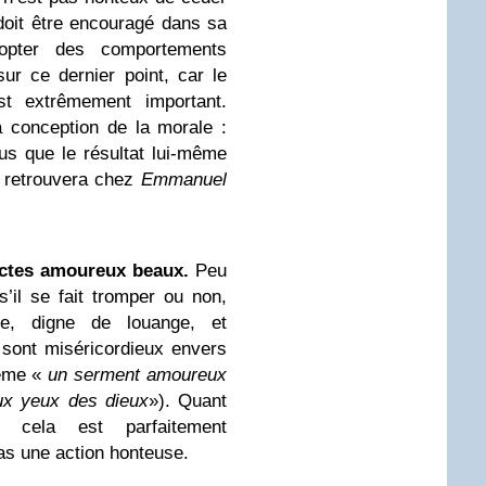
doit être encouragé dans sa
opter des comportements
ur ce dernier point, car le
t extrêmement important.
 conception de la morale :
lus que le résultat lui-même
n retrouvera chez
Emmanuel
actes amoureux beaux.
Peu
’il se fait tromper ou non,
le, digne de louange, et
 sont miséricordieux envers
ême «
un serment amoureux
ux yeux des dieux
»). Quant
, cela est parfaitement
as une action honteuse.