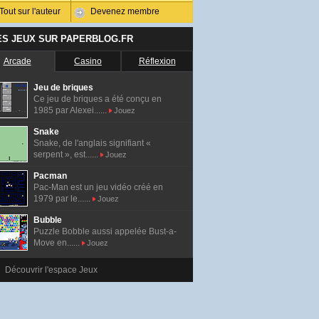
Tout sur l'auteur
Devenez membre
ES JEUX SUR PAPERBLOG.FR
Arcade
Casino
Réflexion
Jeu de briques
Ce jeu de briques a été conçu en
1985 par Alexei......
Jouez
Snake
Snake, de l'anglais signifiant «
serpent », est......
Jouez
Pacman
Pac-Man est un jeu vidéo créé en
1979 par le......
Jouez
Bubble
Puzzle Bobble aussi appelée Bust-a-
Move en......
Jouez
Découvrir l'espace Jeux