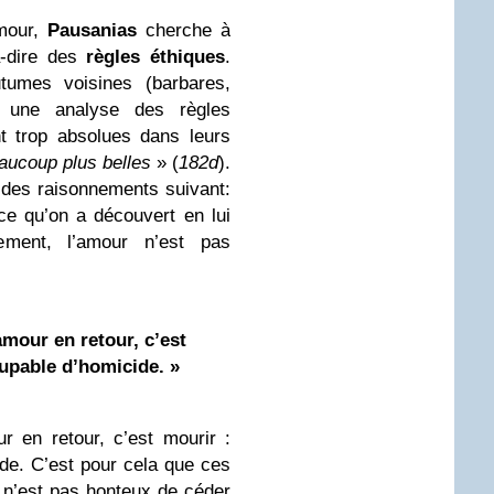
Amour,
Pausanias
cherche à
-à-dire des
règles éthiques
.
umes voisines (barbares,
s une analyse des règles
t trop absolues dans leurs
aucoup plus belles
» (
182d
).
 des raisonnements suivant:
ce qu’on a découvert en lui
lement, l’amour n’est pas
amour en retour, c’est
oupable d’homicide. »
r en retour, c’est mourir :
ide. C’est pour cela que ces
l n’est pas honteux de céder