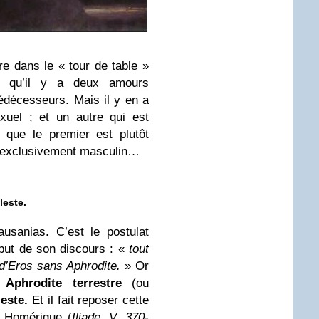
e dans le « tour de table »
e qu’il y a deux amours
rédécesseurs. Mais il y en a
exuel ; et un autre qui est
rs que le premier est plutôt
ôt exclusivement masculin…
leste.
sanias. C’est le postulat
ébut de son discours : «
tout
 d’Eros sans Aphrodite.
» Or
 Aphrodite terrestre
(ou
este.
Et il fait reposer cette
on Homérique (
Iliade, V, 370-