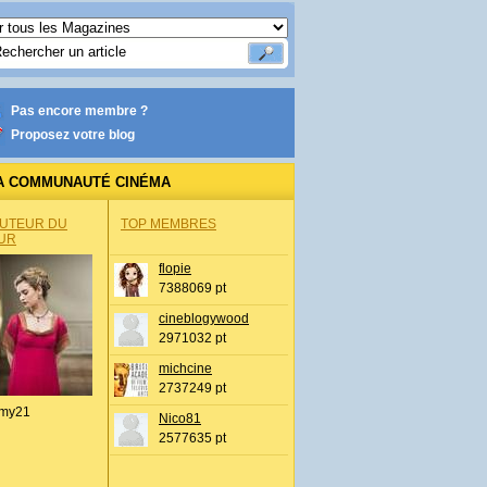
Pas encore membre ?
Proposez votre blog
A COMMUNAUTÉ CINÉMA
AUTEUR DU
TOP MEMBRES
UR
flopie
7388069 pt
cineblogywood
2971032 pt
michcine
2737249 pt
my21
Nico81
2577635 pt