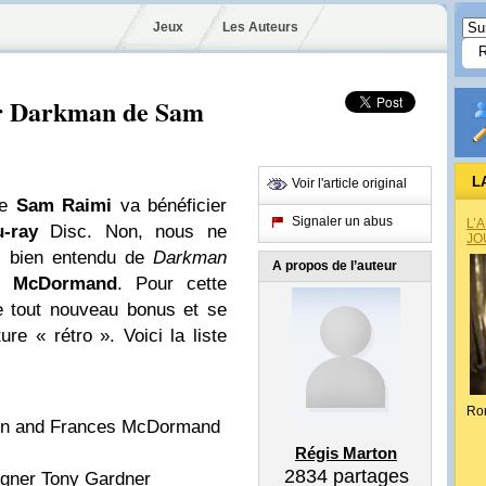
Jeux
Les Auteurs
ur Darkman de Sam
L
Voir l'article original
de
Sam Raimi
va bénéficier
Signaler un abus
L’
u-ray
Disc. Non, nous ne
JO
s bien entendu de
Darkman
A propos de l’auteur
s McDormand
. Pour cette
e tout nouveau bonus et se
re « rétro ». Voici la liste
Ro
son and Frances McDormand
Régis Marton
2834
partages
igner Tony Gardner