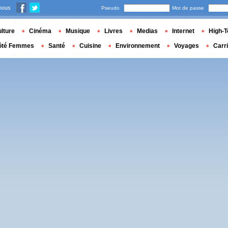
nous
Pseudo
Mot de passe
lture
Cinéma
Musique
Livres
Medias
Internet
High-T
ôté Femmes
Santé
Cuisine
Environnement
Voyages
Carr