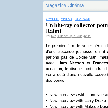
Magazine Cinéma
ACCUEIL
›
CINÉMA
›
SAM RAIMI
Un blu-ray collector po
Raimi
Par
Régis Marton
@LeBlurayphile
Le premier film de super-héros 
d’une seconde jeunesse en
Bl
parlons pas de Spider-Man, mai
avec
Liam Neeson
et
France
occasion, le disque contiendra d
verra doté d’une nouvelle couvertu
des bonus:
New interviews with Liam Nee
New interview with Larry Drake
New interview with Makeup Des