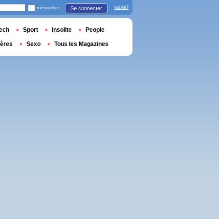
mémorisez
oublié?
Se connecter
ech
Sport
Insolite
People
ières
Sexo
Tous les Magazines