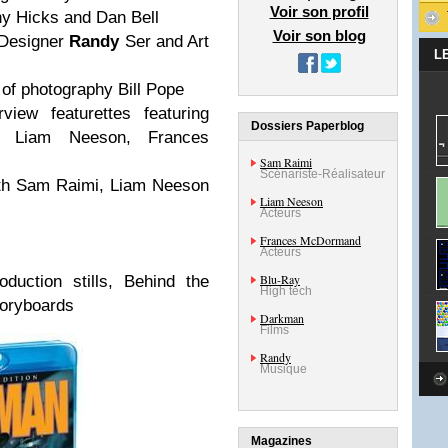
Voir son profil
ny Hicks and Dan Bell
Voir son blog
 Designer
Randy
Ser and Art
L
of photography Bill Pope
view featurettes featuring
Dossiers Paperblog
, Liam Neeson, Frances
Sam Raimi
Scénariste-Réalisateur
with Sam Raimi, Liam Neeson
Liam Neeson
Acteurs
Frances McDormand
Acteurs
Blu-Ray
oduction stills, Behind the
High tech
toryboards
Darkman
Films
Randy
Musique
Magazines