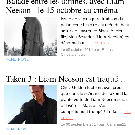
Balade entre les tombes, avec Liam
Neeson - le 15 octobre au cinéma
Issue de la plus pure tradition du
polar, cette histoire est tirée du best-
seller de Lawrence Block. Ancien
flic, Matt Scudder (Liam Neeson) est
désormais un...
Lire la suite
Le 05 octobre 2014 par
Redac
Cinéstarsnews
NONE
NONE
,
Taken 3 : Liam Neeson est traqué …
Chez Golden Idol, on avait prédit
que dans le scénario de Taken 3 la
plante verte de Liam Neeson serait
enlevée … Mais on s’est
complètement trompé ! En fait,...
Lire
la suite
Le 30 septembre 2014 par
Callahan21
NONE
NONE
,