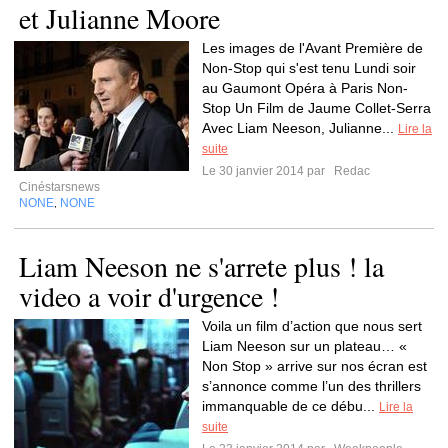
et Julianne Moore
Les images de l'Avant Première de
Non-Stop qui s'est tenu Lundi soir
au Gaumont Opéra à Paris Non-
Stop Un Film de Jaume Collet-Serra
Avec Liam Neeson, Julianne...
Lire la
suite
Le 30 janvier 2014 par
Redac
Cinéstarsnews
NONE
NONE
,
Liam Neeson ne s'arrete plus ! la
video a voir d'urgence !
Voila un film d’action que nous sert
Liam Neeson sur un plateau… «
Non Stop » arrive sur nos écran est
s’annonce comme l’un des thrillers
immanquable de ce débu...
Lire la
suite