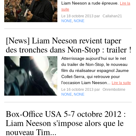
Liam Neeson a rude épreuve.
Lire la
suite
Le 18 octobre 2013 par
Callahan21
NONE
NONE
,
[News] Liam Neeson revient taper
des tronches dans Non-Stop : trailer !
Atterrissage aujourd’hui sur le net
du trailer de Non-Stop, le nouveau
film du réalisateur espagnol Jaume
Collet-Serra, qui retrouve pour
l’occasion Liam Neeson...
Lire la suite
Le 16 octobre 2013 par
Onrembobine
NONE
NONE
,
Box-Office USA 5-7 octobre 2012 :
Liam Neeson s'impose alors que le
nouveau Tim...