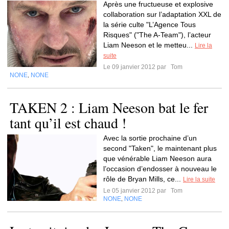
Après une fructueuse et explosive
collaboration sur l’adaptation XXL de
la série culte "L’Agence Tous
Risques" ("The A-Team"), l’acteur
Liam Neeson et le metteu...
Lire la
suite
Le 09 janvier 2012 par
Tom
NONE
NONE
,
TAKEN 2 : Liam Neeson bat le fer
tant qu’il est chaud !
Avec la sortie prochaine d’un
second "Taken", le maintenant plus
que vénérable Liam Neeson aura
l’occasion d’endosser à nouveau le
rôle de Bryan Mills, ce...
Lire la suite
Le 05 janvier 2012 par
Tom
NONE
NONE
,