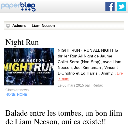
Acteurs — Liam Neeson
Night Run
NIGHT RUN - RUN ALL NIGHT le
thriller Run All Night de Jaume
Collet-Serra (Non-Stop), avec Liam
Neeson, Joel Kinnaman , Vincent
D'Onofrio et Ed Harris , Jimmy...
Lire
la suite
Le 06 mars 2015 par
Redac
Cinéstarsnews
NONE
NONE
,
Balade entre les tombes, un bon film
de Liam Neeson, oui ca existe!!