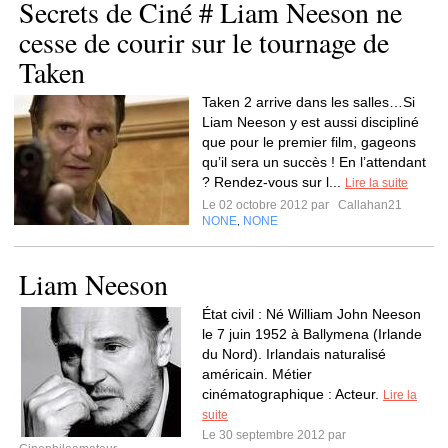
Secrets de Ciné # Liam Neeson ne
cesse de courir sur le tournage de
Taken
Taken 2 arrive dans les salles…Si
Liam Neeson y est aussi discipliné
que pour le premier film, gageons
qu’il sera un succès ! En l’attendant
? Rendez-vous sur l...
Lire la suite
Le 02 octobre 2012 par
Callahan21
NONE
NONE
,
Liam Neeson
État civil : Né William John Neeson
le 7 juin 1952 à Ballymena (Irlande
du Nord). Irlandais naturalisé
américain. Métier
cinématographique : Acteur.
Lire la
suite
Le 30 septembre 2012 par