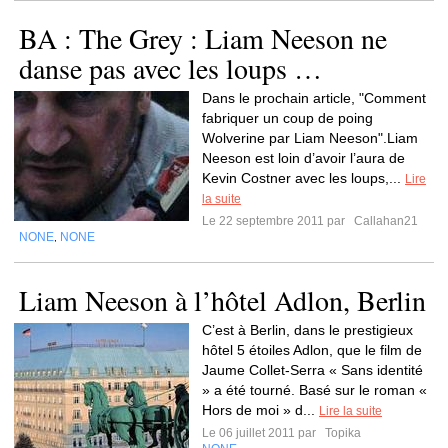
BA : The Grey : Liam Neeson ne
danse pas avec les loups …
Dans le prochain article, "Comment
fabriquer un coup de poing
Wolverine par Liam Neeson".Liam
Neeson est loin d’avoir l’aura de
Kevin Costner avec les loups,...
Lire
la suite
Le 22 septembre 2011 par
Callahan21
NONE
NONE
,
Liam Neeson à l’hôtel Adlon, Berlin
C’est à Berlin, dans le prestigieux
hôtel 5 étoiles Adlon, que le film de
Jaume Collet-Serra « Sans identité
» a été tourné. Basé sur le roman «
Hors de moi » d...
Lire la suite
Le 06 juillet 2011 par
Topika