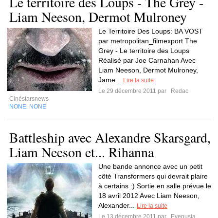
Le territoire des Loups - The Grey -
Liam Neeson, Dermot Mulroney
Le Territoire Des Loups: BA VOST
par metropolitan_filmexport The
Grey - Le territoire des Loups
Réalisé par Joe Carnahan Avec
Liam Neeson, Dermot Mulroney,
Jame...
Lire la suite
Le 29 décembre 2011 par
Redac
Cinéstarsnews
NONE
NONE
,
Battleship avec Alexandre Skarsgard,
Liam Neeson et... Rihanna
Une bande annonce avec un petit
côté Transformers qui devrait plaire
à certains :) Sortie en salle prévue le
18 avril 2012 Avec Liam Neeson,
Alexander...
Lire la suite
Le 13 décembre 2011 par
Evenusia