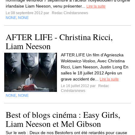
hommage vendredi 7 septembre à l'acteur hollywoodien d'origine
irlandaise Liam Neeson, venu présenter...
Lire la suite
Le 08 septembre 2012 par
Redac Cinéstarsnews
NONE
NONE
,
AFTER LIFE - Christina Ricci,
Liam Neeson
AFTER.LIFE Un film d'Agnieszka
Woktowicz-Vosloo, Avec Christina
Ricci, Liam Neeson, Justin Long En
salles le 18 juillet 2012 Après un
grave accident de...
Lire la suite
Le 16 juillet 2012 par
Redac
Cinéstarsnews
NONE
NONE
,
Best of blogs cinéma : Easy Girls,
Liam Neeson et Mel Gibson
Sur le web : Deux de nos Bestofers ont été retardés pour cause