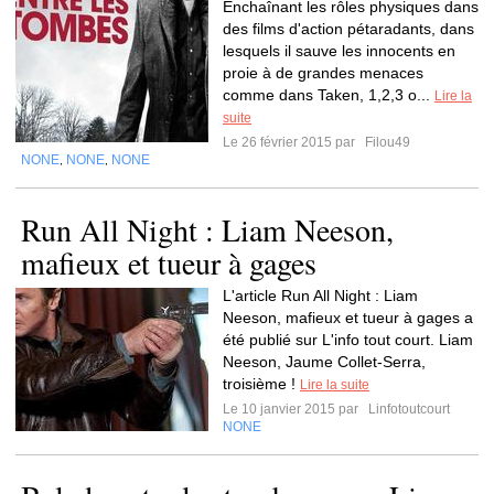
Enchaînant les rôles physiques dans
des films d'action pétaradants, dans
lesquels il sauve les innocents en
proie à de grandes menaces
comme dans Taken, 1,2,3 o...
Lire la
suite
Le 26 février 2015 par
Filou49
NONE
NONE
NONE
,
,
Run All Night : Liam Neeson,
mafieux et tueur à gages
L'article Run All Night : Liam
Neeson, mafieux et tueur à gages a
été publié sur L'info tout court. Liam
Neeson, Jaume Collet-Serra,
troisième !
Lire la suite
Le 10 janvier 2015 par
Linfotoutcourt
NONE