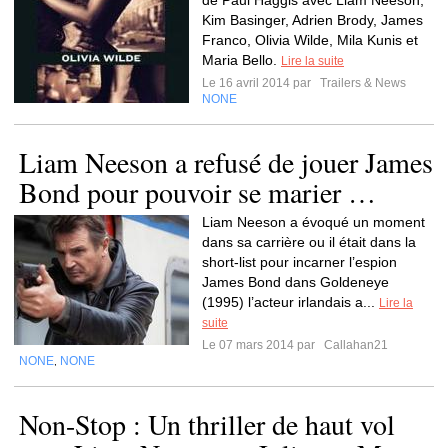
de Paul Haggis avec Liam Neeson,
Kim Basinger, Adrien Brody, James
Franco, Olivia Wilde, Mila Kunis et
Maria Bello.
Lire la suite
Le 16 avril 2014 par
Trailers & News
NONE
Liam Neeson a refusé de jouer James
Bond pour pouvoir se marier …
Liam Neeson a évoqué un moment
dans sa carrière ou il était dans la
short-list pour incarner l’espion
James Bond dans Goldeneye
(1995) l’acteur irlandais a...
Lire la
suite
Le 07 mars 2014 par
Callahan21
NONE
NONE
,
Non-Stop : Un thriller de haut vol