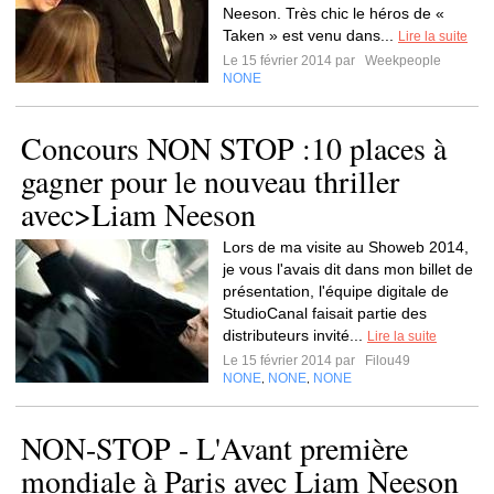
Neeson. Très chic le héros de «
Taken » est venu dans...
Lire la suite
Le 15 février 2014 par
Weekpeople
NONE
Concours NON STOP :10 places à
gagner pour le nouveau thriller
avec>Liam Neeson
Lors de ma visite au Showeb 2014,
je vous l'avais dit dans mon billet de
présentation, l'équipe digitale de
StudioCanal faisait partie des
distributeurs invité...
Lire la suite
Le 15 février 2014 par
Filou49
NONE
NONE
NONE
,
,
NON-STOP - L'Avant première
mondiale à Paris avec Liam Neeson