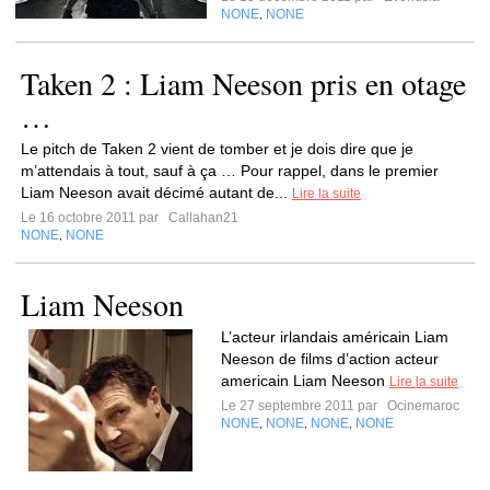
NONE
NONE
,
Taken 2 : Liam Neeson pris en otage
…
Le pitch de Taken 2 vient de tomber et je dois dire que je
m’attendais à tout, sauf à ça … Pour rappel, dans le premier
Liam Neeson avait décimé autant de...
Lire la suite
Le 16 octobre 2011 par
Callahan21
NONE
NONE
,
Liam Neeson
L’acteur irlandais américain Liam
Neeson de films d’action acteur
americain Liam Neeson
Lire la suite
Le 27 septembre 2011 par
Ocinemaroc
NONE
NONE
NONE
NONE
,
,
,