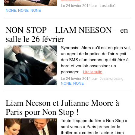
Le 24 février 2014 par
Lestudio1
NONE
NONE
NONE
,
,
NON-STOP – LIAM NEESON – en
salle le 26 février
Synopsis : Alors qu'il est en plein vol,
un agent de la police de l’air reçoit
des SMS d’un inconnu qui dit être à
bord et vouloir assassiner un
passager...
Lire la suite
Le 24 février 2014 par
Justinteresting
NONE
NONE
,
Liam Neeson et Julianne Moore à
Paris pour Non Stop !
Toute l’equipe du film « Non Stop »
sont venus à Paris presenter le
thriller aux cotés de l’acteur Liam