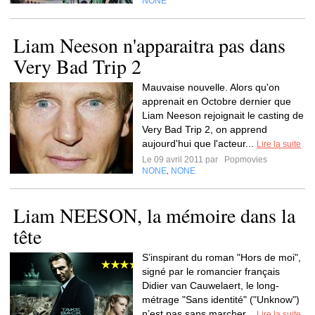
NONE
Liam Neeson n'apparaitra pas dans
Very Bad Trip 2
Mauvaise nouvelle. Alors qu'on
apprenait en Octobre dernier que
Liam Neeson rejoignait le casting de
Very Bad Trip 2, on apprend
aujourd'hui que l'acteur...
Lire la suite
Le 09 avril 2011 par
Popmovies
NONE
NONE
,
Liam NEESON, la mémoire dans la
tête
S’inspirant du roman "Hors de moi",
signé par le romancier français
Didier van Cauwelaert, le long-
métrage "Sans identité" ("Unknow")
n’est pas sans marcher...
Lire la suite