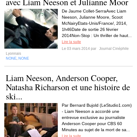
avec Liam Neeson et Julianne Moor
De Jaume Collet-SerraAvec Liam
Neeson, Julianne Moore, Scoot
McNairyEtats-Unis/France/, 2014,
1h46Date de sortie 26 février
2014Non-Stop : Un thriller de haut...
Lire la suite
Le 03 mars 2014 par
Journal Cinéphile
Lyonnais
NONE
NONE
,
Liam Neeson, Anderson Cooper,
Natasha Richarson et une histoire de
ski...
Par Bernard Bujold (LeStudio1.com)
- Liam Neeson a accordé une
entrevue exclusive au journaliste
Anderson Cooper pour CBS 60
Minutes au sujet de la mort de sa...
Lire la suite