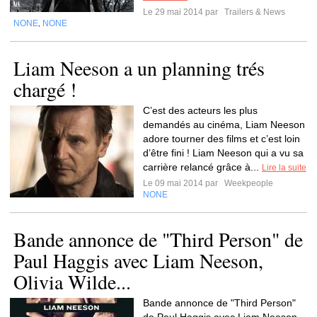
Le 29 mai 2014 par
Trailers & News
NONE
NONE
,
Liam Neeson a un planning trés
chargé !
C’est des acteurs les plus
demandés au cinéma, Liam Neeson
adore tourner des films et c’est loin
d’être fini ! Liam Neeson qui a vu sa
carrière relancé grâce à...
Lire la suite
Le 09 mai 2014 par
Weekpeople
NONE
Bande annonce de "Third Person" de
Paul Haggis avec Liam Neeson,
Olivia Wilde...
Bande annonce de "Third Person"