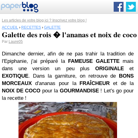
Les articles de votre blog ici ? Inscrivez votre blog !
ACCUEIL
›
RECETTES
›
GALETTE
Galette des rois � l'ananas et noix de coco
Par
Laure05
Dimanche dernier, afin de ne pas trahir la tradition de
l'Epiphanie, j'ai préparé la
FAMEUSE GALETTE
mais
dans une version un peu plus
ORIGINALE
et
EXOTIQUE
. Dans la garniture, on retrouve de
BONS
MORCEAUX
d'ananas pour la
FRAÎCHEUR
et de la
NOIX
DE COCO
pour la
GOURMANDISE
! Let's go pour
la recette !