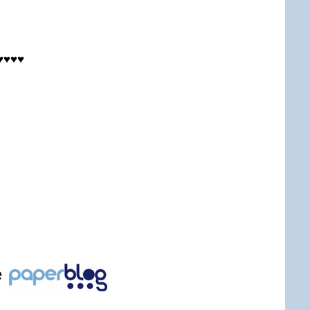
 ♥♥♥♥
e