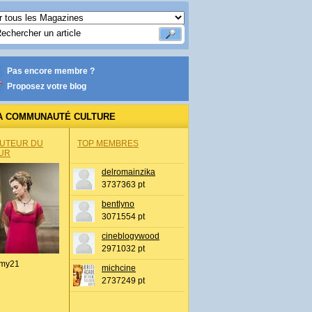
Pas encore membre ?
Proposez votre blog
A COMMUNAUTÉ CULTURE
AUTEUR DU
TOP MEMBRES
UR
delromainzika
3737363 pt
bentlyno
3071554 pt
cineblogywood
2971032 pt
my21
michcine
2737249 pt