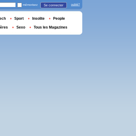
mémorisez
oublié?
Se connecter
ech
Sport
Insolite
People
ières
Sexo
Tous les Magazines