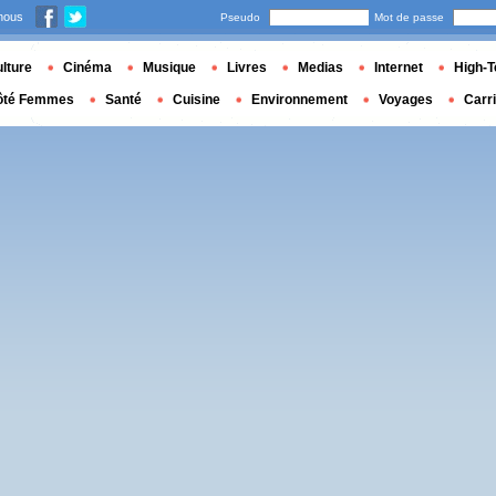
nous
Pseudo
Mot de passe
lture
Cinéma
Musique
Livres
Medias
Internet
High-T
ôté Femmes
Santé
Cuisine
Environnement
Voyages
Carr