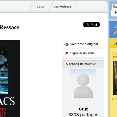
Jeux
Les Auteurs
Ressacs
L
Voir l'article original
Signaler un abus
L’
JO
A propos de l’auteur
Ro
Gruz
3303
partages