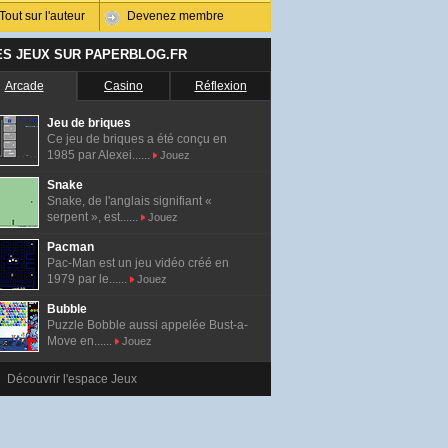
Tout sur l'auteur
Devenez membre
ES JEUX SUR PAPERBLOG.FR
Arcade
Casino
Réflexion
Jeu de briques
Ce jeu de briques a été conçu en
1985 par Alexei......
Jouez
Snake
Snake, de l'anglais signifiant «
serpent », est......
Jouez
Pacman
Pac-Man est un jeu vidéo créé en
1979 par le......
Jouez
Bubble
Puzzle Bobble aussi appelée Bust-a-
Move en......
Jouez
Découvrir l'espace Jeux