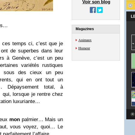
Voir son blog
L
ers…
Magazines
Animaux
 ces temps ci, c’est que je
Humeur
 ont de superbes dans leur
ers à Genève, c’est un peu
ertaines variétés rustiques
n, sous des cieux un peu
ents, qui en ont tout un
… Dépaysement total, à
 qui, lorsque je rentre chez
tation luxuriante…
veux
mon
palmier… Mais un
haut, vous voyez, quoi… Le
it parfaitement l’affaire…