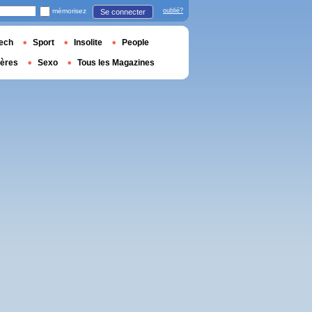
mémorisez
oublié?
Se connecter
ech
Sport
Insolite
People
ières
Sexo
Tous les Magazines