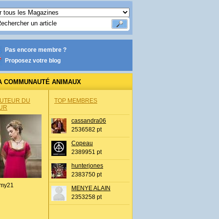
Pas encore membre ?
Proposez votre blog
A COMMUNAUTÉ ANIMAUX
AUTEUR DU
TOP MEMBRES
UR
cassandra06
2536582 pt
Copeau
2389951 pt
hunterjones
2383750 pt
my21
MENYE ALAIN
2353258 pt