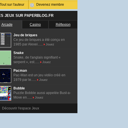
Tout sur l'auteur
Devenez membre
ES JEUX SUR PAPERBLOG.FR
Arcade
Casino
Réflexion
Jeu de briques
Ce jeu de briques a été conçu en
1985 par Alexei......
Jouez
Snake
Snake, de l'anglais signifiant «
serpent », est......
Jouez
Pacman
Pac-Man est un jeu vidéo créé en
1979 par le......
Jouez
Bubble
Puzzle Bobble aussi appelée Bust-a-
Move en......
Jouez
Découvrir l'espace Jeux