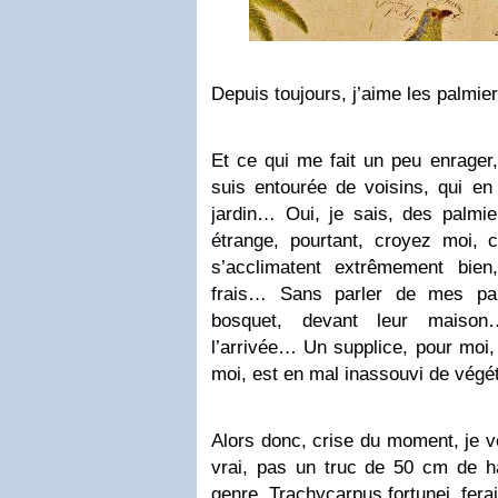
Depuis toujours, j’aime les palmi
Et ce qui me fait un peu enrager,
suis entourée de voisins, qui en
jardin… Oui, je sais, des palmi
étrange, pourtant, croyez moi, c
s’acclimatent extrêmement bie
frais… Sans parler de mes par
bosquet, devant leur maison
l’arrivée… Un supplice, pour moi,
moi, est en mal inassouvi de végé
Alors donc, crise du moment, je 
vrai, pas un truc de 50 cm de 
genre Trachycarpus fortunei
fera