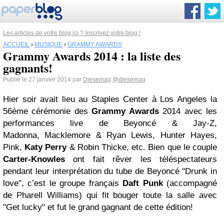
Les articles de votre blog ici ? Inscrivez votre blog !
ACCUEIL
›
MUSIQUE
›
GRAMMY AWARDS
Grammy Awards 2014 : la liste des
gagnants!
Publié le 27 janvier 2014 par
Diesemag
@diesemag
Hier soir avait lieu au Staples Center à Los Angeles la
56ème cérémonie des
Grammy Awards
2014 avec les
performances live de Beyoncé & Jay-Z,
Madonna, Macklemore & Ryan Lewis, Hunter Hayes,
Pink,
Katy Perry
& Robin Thicke, etc. Bien que le couple
Carter-Knowles
ont fait rêver les téléspectateurs
pendant leur interprétation du tube de Beyoncé "Drunk in
love", c’est le groupe français
Daft Punk
(accompagné
de Pharell Williams) qui fit bouger toute la salle avec
"Get lucky" et fut le grand gagnant de cette édition!