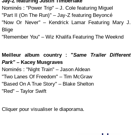
Jay-Z
featuring Justin Timberlake
Nominés : "Power Trip" – J. Cole featuring Miguel
"Part II (On The Run)" – Jay-Z featuring Beyoncé
"Now Or Never" – Kendrick Lamar Featuring Mary J.
Blige
"Remember You" – Wiz Khalifa Featuring The Weeknd
Meilleur album country : "
Same Trailer Different
Park"
– Kacey Musgraves
Nominés : "Night Train" – Jason Aldean
"Two Lanes Of Freedom" – Tim McGraw
"Based On A True Story" – Blake Shelton
"Red" – Taylor Swift
Cliquer pour visualiser le diaporama.