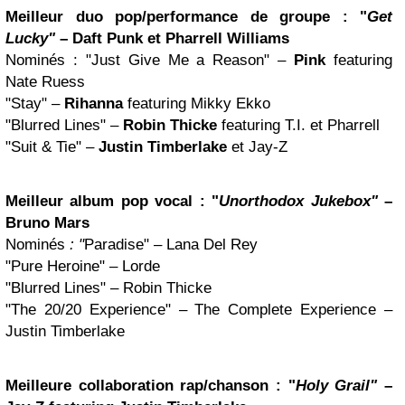
Meilleur duo pop/performance de groupe : "
Get
Lucky"
–
Daft Punk
et Pharrell Williams
Nominés : "Just Give Me a Reason" –
Pink
featuring
Nate Ruess
"Stay" –
Rihanna
featuring Mikky Ekko
"Blurred Lines" –
Robin Thicke
featuring T.I. et Pharrell
"Suit & Tie" –
Justin Timberlake
et Jay-Z
Meilleur album pop vocal : "
Unorthodox Jukebox"
–
Bruno Mars
Nominés
: "
Paradise" – Lana Del Rey
"Pure Heroine" – Lorde
"Blurred Lines" – Robin Thicke
"The 20/20 Experience" – The Complete Experience –
Justin Timberlake
Meilleure collaboration rap/chanson : "
Holy Grail"
–