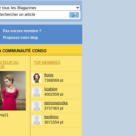
Pas encore membre ?
Proposez votre blog
A COMMUNAUTÉ CONSO
AUTEUR DU
TOP MEMBRES
UR
flopie
7388069 pt
lizablog
4002559 pt
delromainzika
3737363 pt
my21
bentlyno
3071554 pt