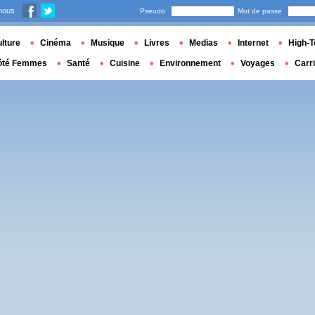
nous
Pseudo
Mot de passe
lture
Cinéma
Musique
Livres
Medias
Internet
High-T
ôté Femmes
Santé
Cuisine
Environnement
Voyages
Carr