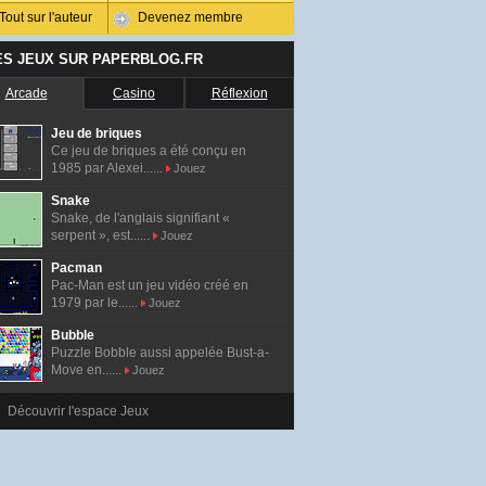
Tout sur l'auteur
Devenez membre
ES JEUX SUR PAPERBLOG.FR
Arcade
Casino
Réflexion
Jeu de briques
Ce jeu de briques a été conçu en
1985 par Alexei......
Jouez
Snake
Snake, de l'anglais signifiant «
serpent », est......
Jouez
Pacman
Pac-Man est un jeu vidéo créé en
1979 par le......
Jouez
Bubble
Puzzle Bobble aussi appelée Bust-a-
Move en......
Jouez
Découvrir l'espace Jeux