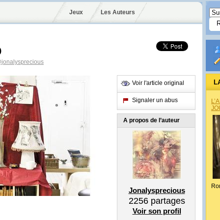
Jeux
Les Auteurs
0
jonalysprecious
L
Voir l'article original
Signaler un abus
L’
JO
A propos de l’auteur
Ro
Jonalysprecious
2256
partages
Voir son profil