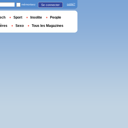
mémorisez
oublié?
Se connecter
ech
Sport
Insolite
People
ières
Sexo
Tous les Magazines