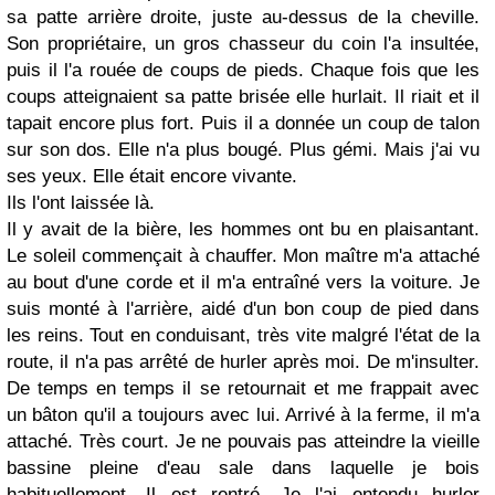
sa patte arrière droite, juste au-dessus de la cheville.
Son propriétaire, un gros chasseur du coin l'a insultée,
puis il l'a rouée de coups de pieds. Chaque fois que les
coups atteignaient sa patte brisée elle hurlait. Il riait et il
tapait encore plus fort. Puis il a donnée un coup de talon
sur son dos. Elle n'a plus bougé. Plus gémi. Mais j'ai vu
ses yeux. Elle était encore vivante.
Ils l'ont laissée là.
Il y avait de la bière, les hommes ont bu en plaisantant.
Le soleil commençait à chauffer. Mon maître m'a attaché
au bout d'une corde et il m'a entraîné vers la voiture. Je
suis monté à l'arrière, aidé d'un bon coup de pied dans
les reins. Tout en conduisant, très vite malgré l'état de la
route, il n'a pas arrêté de hurler après moi. De m'insulter.
De temps en temps il se retournait et me frappait avec
un bâton qu'il a toujours avec lui. Arrivé à la ferme, il m'a
attaché. Très court. Je ne pouvais pas atteindre la vieille
bassine pleine d'eau sale dans laquelle je bois
habituellement. Il est rentré. Je l'ai entendu hurler