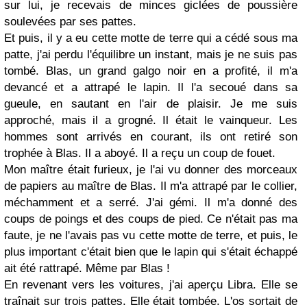
sur lui, je recevais de minces giclées de poussière
soulevées par ses pattes.
Et puis, il y a eu cette motte de terre qui a cédé sous ma
patte, j'ai perdu l'équilibre un instant, mais je ne suis pas
tombé. Blas, un grand galgo noir en a profité, il m'a
devancé et a attrapé le lapin. Il l'a secoué dans sa
gueule, en sautant en l'air de plaisir. Je me suis
approché, mais il a grogné. Il était le vainqueur. Les
hommes sont arrivés en courant, ils ont retiré son
trophée à Blas. Il a aboyé. Il a reçu un coup de fouet.
Mon maître était furieux, je l'ai vu donner des morceaux
de papiers au maître de Blas. Il m'a attrapé par le collier,
méchamment et a serré. J'ai gémi. Il m'a donné des
coups de poings et des coups de pied. Ce n'était pas ma
faute, je ne l'avais pas vu cette motte de terre, et puis, le
plus important c'était bien que le lapin qui s'était échappé
ait été rattrapé. Même par Blas !
En revenant vers les voitures, j'ai aperçu Libra. Elle se
traînait sur trois pattes. Elle était tombée. L'os sortait de