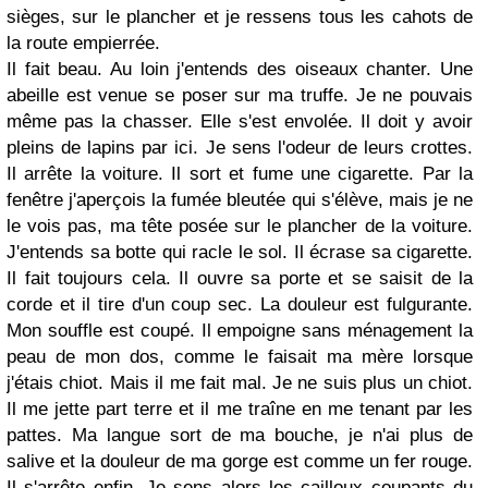
sièges, sur le plancher et je ressens tous les cahots de
la route empierrée.
Il fait beau. Au loin j'entends des oiseaux chanter. Une
abeille est venue se poser sur ma truffe. Je ne pouvais
même pas la chasser. Elle s'est envolée. Il doit y avoir
pleins de lapins par ici. Je sens l'odeur de leurs crottes.
Il arrête la voiture. Il sort et fume une cigarette. Par la
fenêtre j'aperçois la fumée bleutée qui s'élève, mais je ne
le vois pas, ma tête posée sur le plancher de la voiture.
J'entends sa botte qui racle le sol. Il écrase sa cigarette.
Il fait toujours cela. Il ouvre sa porte et se saisit de la
corde et il tire d'un coup sec. La douleur est fulgurante.
Mon souffle est coupé. Il empoigne sans ménagement la
peau de mon dos, comme le faisait ma mère lorsque
j'étais chiot. Mais il me fait mal. Je ne suis plus un chiot.
Il me jette part terre et il me traîne en me tenant par les
pattes. Ma langue sort de ma bouche, je n'ai plus de
salive et la douleur de ma gorge est comme un fer rouge.
Il s'arrête enfin. Je sens alors les cailloux coupants du