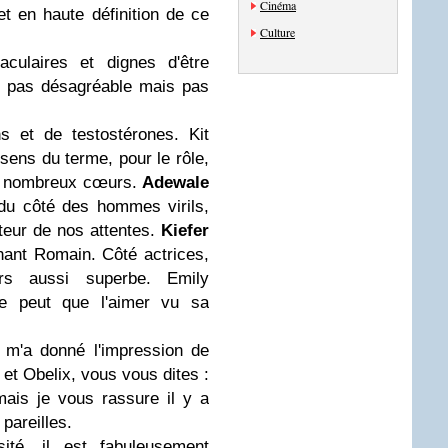
Cinéma
et en haute définition de ce
Culture
aculaires et dignes d'être
st pas désagréable mais pas
s et de testostérones. Kit
 sens du terme, pour le rôle,
 de nombreux cœurs.
Adewale
du côté des hommes virils,
uteur de nos attentes.
Kiefer
ant Romain. Côté actrices,
rs aussi superbe. Emily
e peut que l'aimer vu sa
 m'a donné l'impression de
et Obelix, vous vous dites :
mais je vous rassure il y a
pareilles.
ité, il est fabuleusement