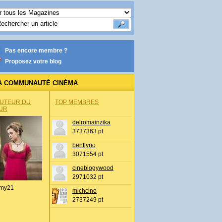
Pas encore membre ?
Proposez votre blog
A COMMUNAUTÉ CINÉMA
AUTEUR DU
TOP MEMBRES
UR
delromainzika
3737363 pt
bentlyno
3071554 pt
cineblogywood
2971032 pt
my21
michcine
2737249 pt