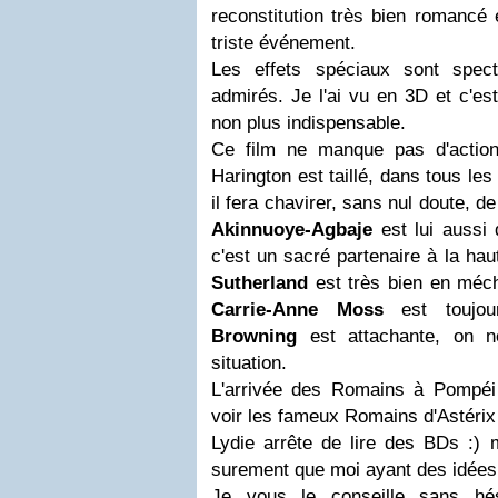
reconstitution très bien romancé 
triste événement.
Les effets spéciaux sont spect
admirés. Je l'ai vu en 3D et c'e
non plus indispensable.
Ce film ne manque pas d'action
Harington est taillé, dans tous les
il fera chavirer, sans nul doute,
Akinnuoye-Agbaje
est lui aussi 
c'est un sacré partenaire à la ha
Sutherland
est très bien en méch
Carrie-Anne Moss
est toujou
Browning
est attachante, on n
situation.
L'arrivée des Romains à Pompéi
voir les fameux Romains d'Astérix 
Lydie arrête de lire des BDs :) 
surement que moi ayant des idées 
Je vous le conseille sans hés