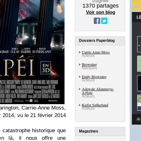
U2grier
1370
partages
Voir son blog
L
Dossiers Paperblog
Carrie-Anne Moss
Acteurs
Browning
Marques
Emily Browning
Acteurs
Adewale Akinnuoye-
Agbaje
Acteurs
Kiefer Sutherland
arington, Carrie-Anne Moss,
Acteurs
r 2014, vu le 21 février 2014
 catastrophe historique que
Magazines
n là, il nous offre une