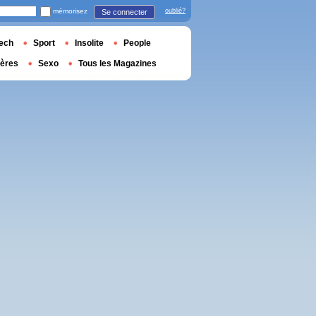
mémorisez
oublié?
Se connecter
ech
Sport
Insolite
People
ières
Sexo
Tous les Magazines