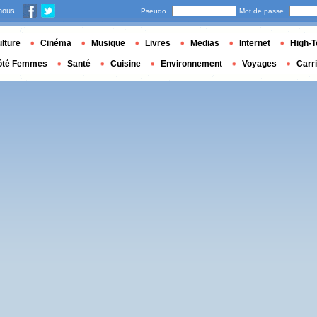
nous
Pseudo
Mot de passe
lture
Cinéma
Musique
Livres
Medias
Internet
High-T
ôté Femmes
Santé
Cuisine
Environnement
Voyages
Carr