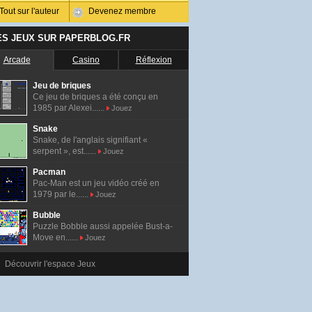
Tout sur l'auteur
Devenez membre
ES JEUX SUR PAPERBLOG.FR
Arcade
Casino
Réflexion
Jeu de briques
Ce jeu de briques a été conçu en
1985 par Alexei......
Jouez
Snake
Snake, de l'anglais signifiant «
serpent », est......
Jouez
Pacman
Pac-Man est un jeu vidéo créé en
1979 par le......
Jouez
Bubble
Puzzle Bobble aussi appelée Bust-a-
Move en......
Jouez
Découvrir l'espace Jeux