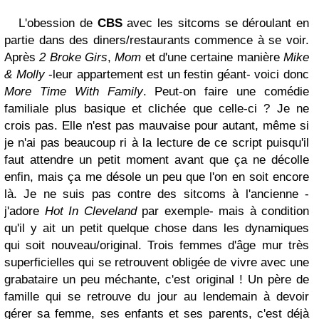
L'obession de
CBS
avec les sitcoms se déroulant en
partie dans des diners/restaurants commence à se voir.
Après
2 Broke Girs
,
Mom
et d'une certaine manière
Mike
& Molly
-leur appartement est un festin géant- voici donc
More Time With Family
. Peut-on faire une comédie
familiale plus basique et clichée que celle-ci ? Je ne
crois pas. Elle n'est pas mauvaise pour autant, même si
je n'ai pas beaucoup ri à la lecture de ce script puisqu'il
faut attendre un petit moment avant que ça ne décolle
enfin, mais ça me désole un peu que l'on en soit encore
là. Je ne suis pas contre des sitcoms à l'ancienne -
j'adore
Hot In Cleveland
par exemple- mais à condition
qu'il y ait un petit quelque chose dans les dynamiques
qui soit nouveau/original. Trois femmes d'âge mur très
superficielles qui se retrouvent obligée de vivre avec une
grabataire un peu méchante, c'est original ! Un père de
famille qui se retrouve du jour au lendemain à devoir
gérer sa femme, ses enfants et ses parents, c'est déjà