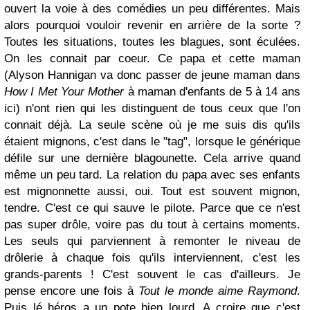
ouvert la voie à des comédies un peu différentes. Mais
alors pourquoi vouloir revenir en arrière de la sorte ?
Toutes les situations, toutes les blagues, sont éculées.
On les connait par coeur. Ce papa et cette maman
(Alyson Hannigan va donc passer de jeune maman dans
How I Met Your Mother
à maman d'enfants de 5 à 14 ans
ici) n'ont rien qui les distinguent de tous ceux que l'on
connait déjà. La seule scène où je me suis dis qu'ils
étaient mignons, c'est dans le "tag", lorsque le générique
défile sur une dernière blagounette. Cela arrive quand
même un peu tard. La relation du papa avec ses enfants
est mignonnette aussi, oui. Tout est souvent mignon,
tendre. C'est ce qui sauve le pilote. Parce que ce n'est
pas super drôle, voire pas du tout à certains moments.
Les seuls qui parviennent à remonter le niveau de
drôlerie à chaque fois qu'ils interviennent, c'est les
grands-parents ! C'est souvent le cas d'ailleurs. Je
pense encore une fois à
Tout le monde aime Raymond
.
Puis lé héros a un pote bien lourd. A croire que c'est