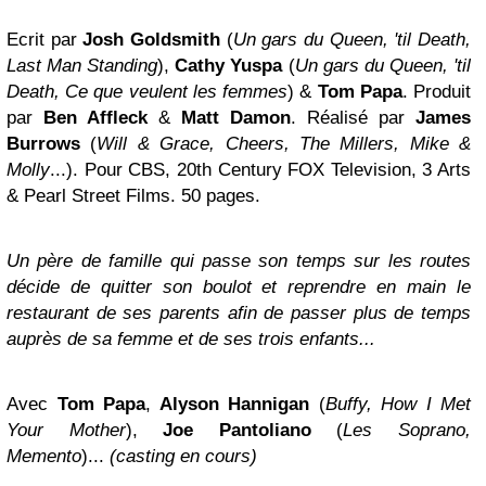
Ecrit par
Josh Goldsmith
(
Un gars du Queen, 'til Death,
Last Man Standing
),
Cathy Yuspa
(
Un gars du Queen, 'til
Death, Ce que veulent les femmes
) &
Tom Papa
. Produit
par
Ben Affleck
&
Matt Damon
. Réalisé par
James
Burrows
(
Will & Grace, Cheers, The Millers, Mike &
Molly
...). Pour CBS, 20th Century FOX Television, 3 Arts
& Pearl Street Films. 50 pages.
Un père de famille qui passe son temps sur les routes
décide de quitter son boulot et reprendre en main le
restaurant de ses parents afin de passer plus de temps
auprès de sa femme et de ses trois enfants...
Avec
Tom Papa
,
Alyson Hannigan
(
Buffy, How I Met
Your Mother
),
Joe Pantoliano
(
Les Soprano,
Memento
)...
(casting en cours)