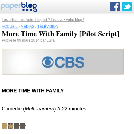
Les articles de votre blog ici ? Inscrivez votre blog !
ACCUEIL
›
MÉDIAS
›
TÉLÉVISION
More Time With Family [Pilot Script]
Publié le 09 mars 2014 par
Lulla
MORE TIME WITH FAMILY
Comédie (
Multi-camera
) // 22 minutes