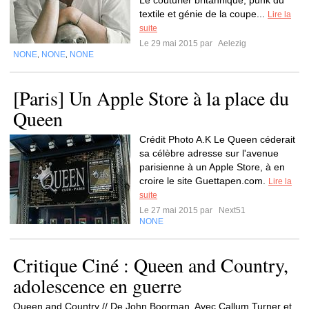
Le couturier britannique, punk du
textile et génie de la coupe...
Lire la
suite
Le 29 mai 2015 par
Aelezig
NONE
NONE
NONE
,
,
[Paris] Un Apple Store à la place du
Queen
Crédit Photo A.K Le Queen céderait
sa célèbre adresse sur l'avenue
parisienne à un Apple Store, à en
croire le site Guettapen.com.
Lire la
suite
Le 27 mai 2015 par
Next51
NONE
Critique Ciné : Queen and Country,
adolescence en guerre
Queen and Country // De John Boorman. Avec Callum Turner et