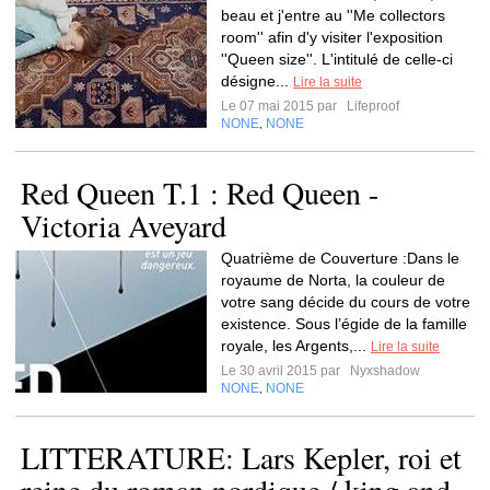
beau et j'entre au ''Me collectors
room'' afin d'y visiter l'exposition
''Queen size''. L'intitulé de celle-ci
désigne...
Lire la suite
Le 07 mai 2015 par
Lifeproof
NONE
NONE
,
Red Queen T.1 : Red Queen -
Victoria Aveyard
Quatrième de Couverture :Dans le
royaume de Norta, la couleur de
votre sang décide du cours de votre
existence. Sous l’égide de la famille
royale, les Argents,...
Lire la suite
Le 30 avril 2015 par
Nyxshadow
NONE
NONE
,
LITTERATURE: Lars Kepler, roi et