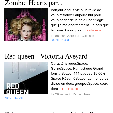
Zombie Hearts par...
Bonjour à tous !Je suis ravie de
vous retrouver aujourd'hui pour
vous parler de la fin d'une trilogie
que j'aime énormément. Je sais que
le tome 3 n'est pas...
Lire la suite
Le 08 mars 2015 par
Cupcake
NONE
NONE
,
Red queen - Victoria Aveyard
CaractéristiquesSpace:
GenreSpace: Fantastique Grand
formatSpace: 444 pages / 18,00 €
Space RésuméSpace: Le monde est
divisé en deux groupesSpace: ceux
dont...
Lire la suite
Le 26 février 2015 par
Jake
NONE
NONE
,