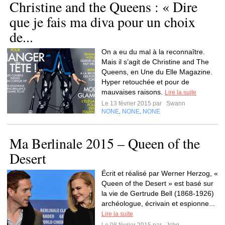
Christine and the Queens : « Dire
que je fais ma diva pour un choix
de...
On a eu du mal à la reconnaître.
Mais il s’agit de Christine and The
Queens, en Une du Elle Magazine.
Hyper retouchée et pour de
mauvaises raisons.
Lire la suite
Le 13 février 2015 par
Swann
NONE
NONE
NONE
,
,
Ma Berlinale 2015 – Queen of the
Desert
Écrit et réalisé par Werner Herzog, «
Queen of the Desert » est basé sur
la vie de Gertrude Bell (1868-1926)
archéologue, écrivain et espionne...
Lire la suite