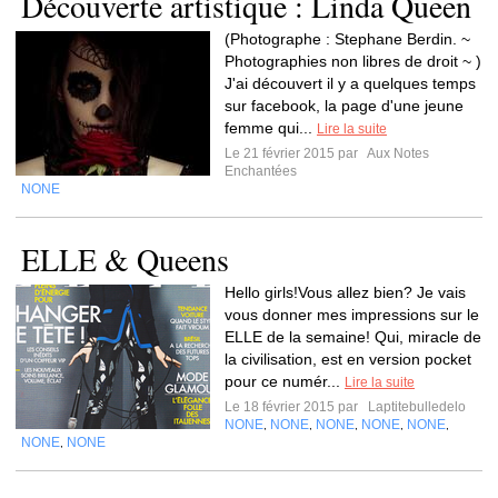
Découverte artistique : Linda Queen
(Photographe : Stephane Berdin. ~
Photographies non libres de droit ~ )
J'ai découvert il y a quelques temps
sur facebook, la page d'une jeune
femme qui...
Lire la suite
Le 21 février 2015 par
Aux Notes
Enchantées
NONE
ELLE & Queens
Hello girls!Vous allez bien? Je vais
vous donner mes impressions sur le
ELLE de la semaine! Qui, miracle de
la civilisation, est en version pocket
pour ce numér...
Lire la suite
Le 18 février 2015 par
Laptitebulledelo
NONE
NONE
NONE
NONE
NONE
,
,
,
,
,
NONE
NONE
,