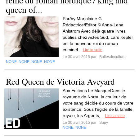
reine du roman nordique / king and
queen of...
Par/by Marjolaine G.
Rédactrice/Editor © Anna-Lena
Ahlstrom Avec déjà quatre livres
publiés chez Actes Sud, Lars Kepler
est le nouveau roi du roman
criminel...
Lire la suite
Le 30 avril 2015 par
Bullesdeculture
NONE
NONE
NONE
NONE
,
,
,
Red Queen de Victoria Aveyard
Aux Editions Le MasqueDans le
royaume de Norta, la couleur de
votre sang décide du cours de votre
existence. Sous l'égide de la famille
royale, les Argents,...
Lire la suite
Le 30 avril 2015 par
Supy
NONE
NONE
,