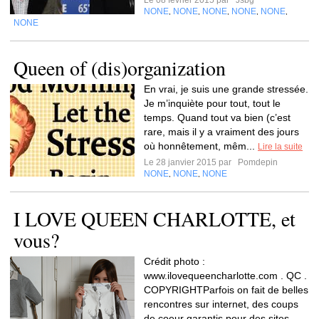
Le 08 février 2015 par
Jsbg
NONE
NONE
NONE
NONE
NONE
,
,
,
,
,
NONE
Queen of (dis)organization
En vrai, je suis une grande stressée.
Je m’inquiète pour tout, tout le
temps. Quand tout va bien (c’est
rare, mais il y a vraiment des jours
où honnêtement, mêm...
Lire la suite
Le 28 janvier 2015 par
Pomdepin
NONE
NONE
NONE
,
,
I LOVE QUEEN CHARLOTTE, et
vous?
Crédit photo :
www.ilovequeencharlotte.com . QC .
COPYRIGHTParfois on fait de belles
rencontres sur internet, des coups
de coeur garantis pour des sites,