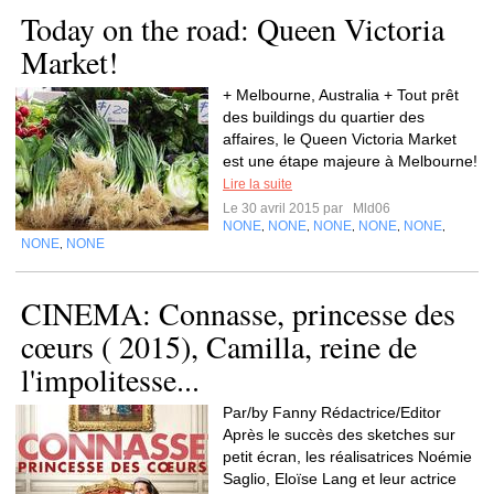
Today on the road: Queen Victoria
Market!
+ Melbourne, Australia + Tout prêt
des buildings du quartier des
affaires, le Queen Victoria Market
est une étape majeure à Melbourne!
Lire la suite
Le 30 avril 2015 par
Mld06
NONE
NONE
NONE
NONE
NONE
,
,
,
,
,
NONE
NONE
,
CINEMA: Connasse, princesse des
cœurs ( 2015), Camilla, reine de
l'impolitesse...
Par/by Fanny Rédactrice/Editor
Après le succès des sketches sur
petit écran, les réalisatrices Noémie
Saglio, Eloïse Lang et leur actrice