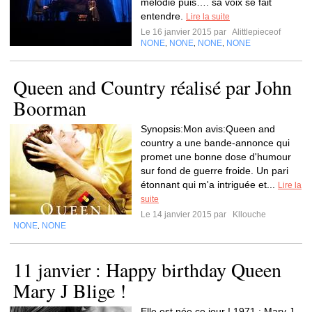
mélodie puis…. sa voix se fait
entendre.
Lire la suite
Le 16 janvier 2015 par
Alittlepieceof
NONE
NONE
NONE
NONE
,
,
,
Queen and Country réalisé par John
Boorman
Synopsis:Mon avis:Queen and
country a une bande-annonce qui
promet une bonne dose d'humour
sur fond de guerre froide. Un pari
étonnant qui m'a intriguée et...
Lire la
suite
Le 14 janvier 2015 par
Kllouche
NONE
NONE
,
11 janvier : Happy birthday Queen
Mary J Blige !
Elle est née ce jour ! 1971 : Mary J.