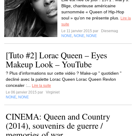
Blige, chanteuse américaine
surnommée « Queen of Hip-Hop
soul » qu’on ne présente plus.
Lire la
suite
Le 11 janvier 2015 par
Diesemag
NONE
NONE
NONE
,
,
[Tuto #2] Lorac Queen – Eyes
Makeup Look – YouTube
? Plus d'informations sur cette vidéo ? Make-up " quotidien "
decliné avec la palette Lorac Queen Lorac Queen Revlon
concealer :...
Lire la suite
Le 06 janvier 2015 par
Virginiet
NONE
NONE
,
CINEMA: Queen and Country
(2014), souvenirs de guerre /
memories of war