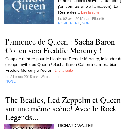
hurlent "Libéré Délivré" à tue tête (
j’en connais une à la maison), La
Reine des...
Lire la suite
Le 02 avril 2015 par
Filou49
NONE
NONE
NONE
,
,
l'annonce de Queen : Sacha Baron
Cohen sera Freddie Mercury !
Coup de théâtre pour le biopic sur Freddie Mercury, le leader du
groupe mythique Queen ! Sacha Baron Cohen incarnera bien
Freddie Mercury à l’écran.
Lire la suite
Le 31 mars 2015 par
Weekpeople
NONE
The Beatles, Led Zeppelin et Queen
sur une même scène! Avec le Rock
Legends...
RICHARD WALTER