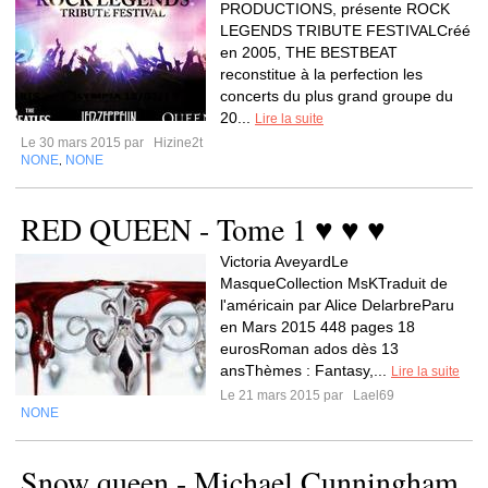
PRODUCTIONS, présente ROCK
LEGENDS TRIBUTE FESTIVALCréé
en 2005, THE BESTBEAT
reconstitue à la perfection les
concerts du plus grand groupe du
20...
Lire la suite
Le 30 mars 2015 par
Hizine2t
NONE
NONE
,
RED QUEEN - Tome 1 ♥ ♥ ♥
Victoria AveyardLe
MasqueCollection MsKTraduit de
l'américain par Alice DelarbreParu
en Mars 2015 448 pages 18
eurosRoman ados dès 13
ansThèmes : Fantasy,...
Lire la suite
Le 21 mars 2015 par
Lael69
NONE
Snow queen - Michael Cunningham