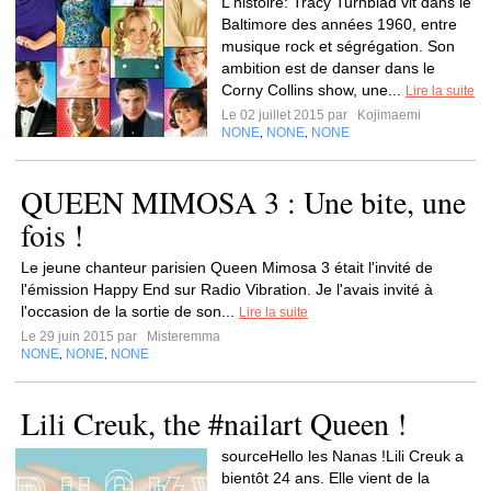
L'histoire: Tracy Turnblad vit dans le
Baltimore des années 1960, entre
musique rock et ségrégation. Son
ambition est de danser dans le
Corny Collins show, une...
Lire la suite
Le 02 juillet 2015 par
Kojimaemi
NONE
NONE
NONE
,
,
QUEEN MIMOSA 3 : Une bite, une
fois !
Le jeune chanteur parisien Queen Mimosa 3 était l'invité de
l'émission Happy End sur Radio Vibration. Je l'avais invité à
l'occasion de la sortie de son...
Lire la suite
Le 29 juin 2015 par
Misteremma
NONE
NONE
NONE
,
,
Lili Creuk, the #nailart Queen !
sourceHello les Nanas !Lili Creuk a
bientôt 24 ans. Elle vient de la