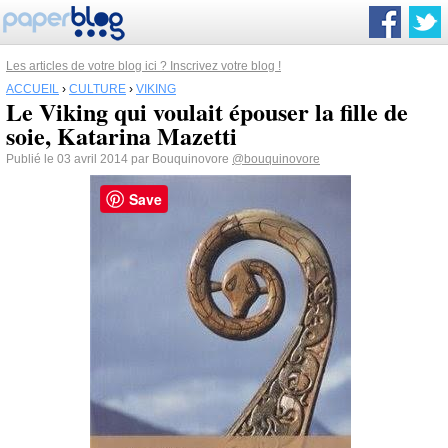
Les articles de votre blog ici ? Inscrivez votre blog !
ACCUEIL
›
CULTURE
›
VIKING
Le Viking qui voulait épouser la fille de
soie, Katarina Mazetti
Publié le 03 avril 2014 par Bouquinovore
@bouquinovore
Save