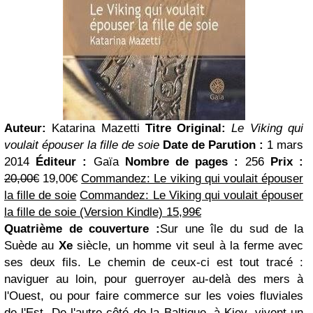
Auteur:
Katarina Mazetti
Titre Original:
Le Viking qui
voulait épouser la fille de soie
Date de Parution :
1 mars
2014
Éditeur :
Gaïa
Nombre de pages :
256
Prix :
20,00€
19,00€
Commandez: Le viking qui voulait épouser
la fille de soie
Commandez: Le Viking qui voulait épouser
la fille de soie (Version Kindle) 15,99€
Quatrième de couverture :
Sur une île du sud de la
Suède au
Xe
siècle, un homme vit seul à la ferme avec
ses deux fils. Le chemin de ceux-ci est tout tracé :
naviguer au loin, pour guerroyer au-delà des mers à
l'Ouest, ou pour faire commerce sur les voies fluviales
de l'Est. De l'autre côté de la Baltique, à Kiev, vivent un