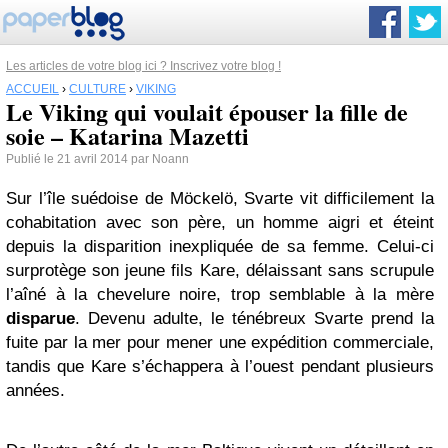
Les articles de votre blog ici ? Inscrivez votre blog !
ACCUEIL
›
CULTURE
›
VIKING
Le Viking qui voulait épouser la fille de
soie – Katarina Mazetti
Publié le 21 avril 2014 par Noann
Sur l’île suédoise de Möckelö, Svarte vit difficilement la
cohabitation avec son père, un homme aigri et éteint
depuis la disparition inexpliquée de sa femme. Celui-ci
surprotège son jeune fils Kare, délaissant sans scrupule
l’aîné à la chevelure noire, trop semblable à la mère
disparue
. Devenu adulte, le ténébreux Svarte prend la
fuite par la mer pour mener une expédition commerciale,
tandis que Kare s’échappera à l’ouest pendant plusieurs
années.