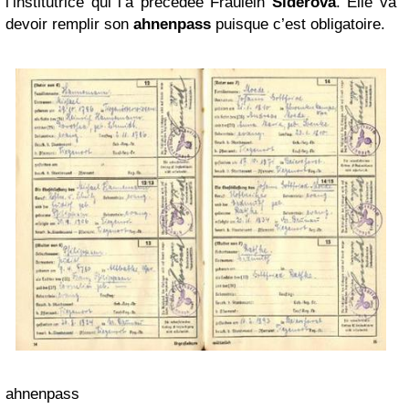
l’institutrice qui l’a précédée Fraülein
Siderova
. Elle va
devoir remplir son
ahnenpass
puisque c’est obligatoire.
ahnenpass