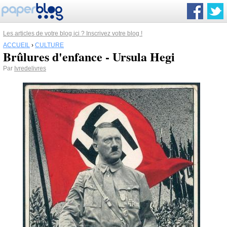
Les articles de votre blog ici ? Inscrivez votre blog !
ACCUEIL
›
CULTURE
Brûlures d'enfance - Ursula Hegi
Par
Ivredelivres