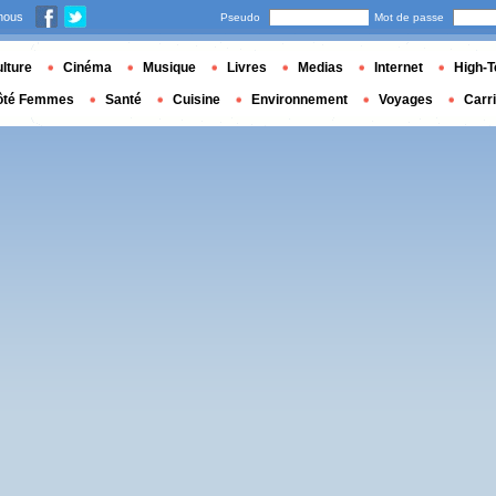
nous
Pseudo
Mot de passe
lture
Cinéma
Musique
Livres
Medias
Internet
High-T
ôté Femmes
Santé
Cuisine
Environnement
Voyages
Carr