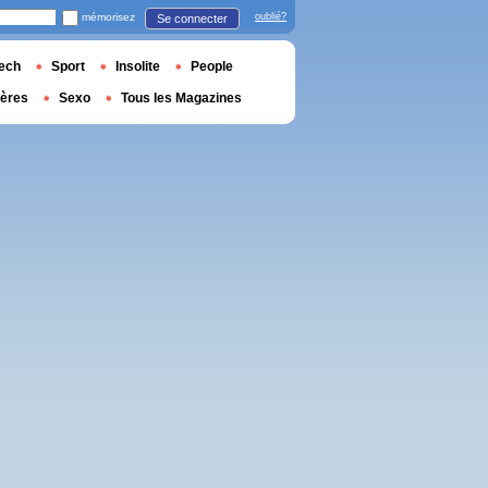
mémorisez
oublié?
Se connecter
ech
Sport
Insolite
People
ières
Sexo
Tous les Magazines