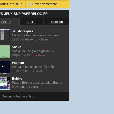
Tout sur l'auteur
Devenez membre
ES JEUX SUR PAPERBLOG.FR
Arcade
Casino
Réflexion
Jeu de briques
Ce jeu de briques a été conçu en
1985 par Alexei......
Jouez
Snake
Snake, de l'anglais signifiant «
serpent », est......
Jouez
Pacman
Pac-Man est un jeu vidéo créé en
1979 par le......
Jouez
Bubble
Puzzle Bobble aussi appelée Bust-a-
Move en......
Jouez
Découvrir l'espace Jeux