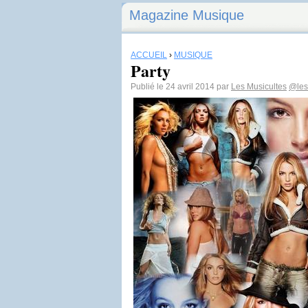
Magazine Musique
ACCUEIL
›
MUSIQUE
Party
Publié le 24 avril 2014 par
Les Musicultes
@les