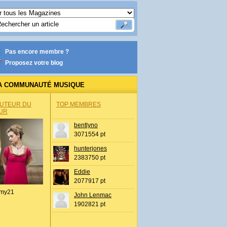
Pas encore membre ?
Proposez votre blog
A COMMUNAUTÉ MUSIQUE
AUTEUR DU
TOP MEMBRES
UR
bentlyno
3071554 pt
hunterjones
2383750 pt
Eddie
2077917 pt
my21
John Lenmac
1902821 pt