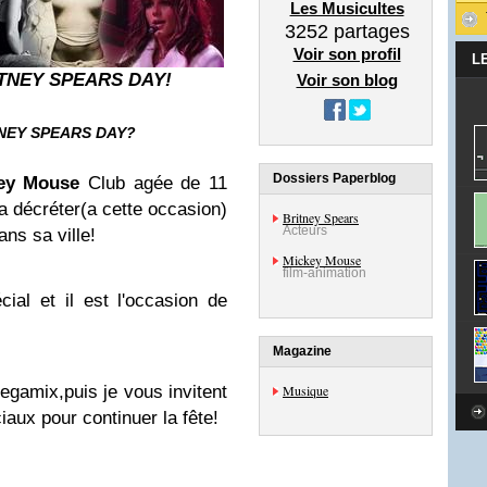
Les Musicultes
3252
partages
Voir son profil
L
TNEY SPEARS
DAY!
Voir son blog
NEY SPEARS DAY?
Dossiers Paperblog
ey Mouse
Club agée de 11
a décréter(a cette occasion)
Britney Spears
Acteurs
ans sa ville!
Mickey Mouse
film-animation
ial et il est l'occasion de
Magazine
Musique
egamix,puis je vous invitent
iaux pour continuer la fête!