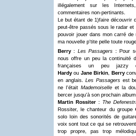
illégalement sur les Interne
commentaires non-pertinants.
Le but étant de 1)faire découvrir
peut-être passés sous le radar et 
pouvoir jouer dans mon carré de
ma nouvelle p’tite pelle toute rouge
Berry
:
Les Passagers
: Pour s
nous offre un peu la continuité
françaises un peu jazzy 
Hardy
ou
Jane Birkin
,
Berry
conv
en anglais.
Les Passagers
est be
ne l’était
Mademoiselle
et la dou
bercer jusqu’à son prochain album
Martin Rossiter
:
The Defenestra
Rossiter, le chanteur du groupe
solo loin des sonorités de guita
voix sont tout ce qui se retrouven
trop propre, pas trop mélodiq