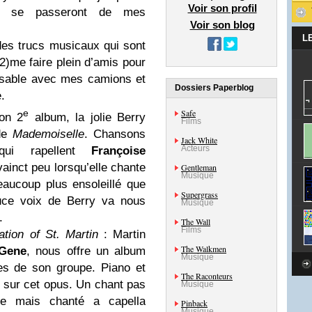
Voir son profil
ts, se passeront de mes
Voir son blog
L
 des trucs musicaux qui sont
2)me faire plein d’amis pour
 sable avec mes camions et
Dossiers Paperblog
.
e
Safe
on 2
album, la jolie Berry
Films
 de
Mademoiselle
. Chansons
Jack White
Acteurs
qui rapellent
Françoise
ainct peu lorsqu’elle chante
Gentleman
Musique
aucoup plus ensoleillé que
Supergrass
ce voix de Berry va nous
Musique
.
The Wall
Films
tion of St. Martin
: Martin
The Walkmen
Gene
, nous offre un album
Musique
res de son groupe. Piano et
The Raconteurs
t sur cet opus. Un chant pas
Musique
ue mais chanté a capella
Pinback
Musique