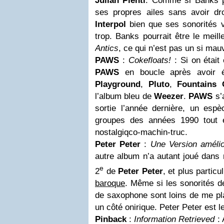
Julian Plenti
. Comme si Banks p
ses propres ailes sans avoir d
Interpol
bien que ses sonorités v
trop. Banks pourrait être le meill
Antics
, ce qui n’est pas un si ma
PAWS
:
Cokefloats!
: Si on était
PAWS
en boucle après avoir
Playground
,
Pluto
,
Fountains
l’album bleu de
Weezer
.
PAWS
s’
sortie l’année dernière, un es
groupes des années 1990 tout e
nostalgiqco-machin-truc.
Peter Peter
:
Une Version amélio
autre album n’a autant joué dans 
e
2
de
Peter Peter
, et plus partic
baroque
. Même si les sonorités de
de saxophone sont loins de me pla
un côté onirique. Peter Peter est 
Pinback
:
Information Retrieved
: 