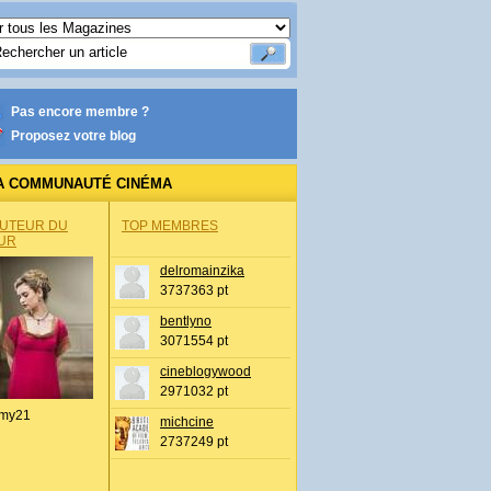
Pas encore membre ?
Proposez votre blog
A COMMUNAUTÉ CINÉMA
AUTEUR DU
TOP MEMBRES
UR
delromainzika
3737363 pt
bentlyno
3071554 pt
cineblogywood
2971032 pt
my21
michcine
2737249 pt