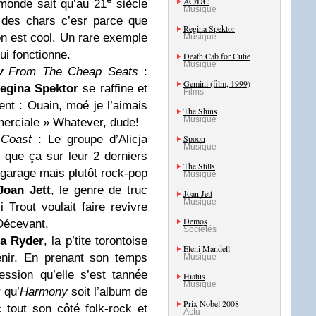
AC/DC
 monde sait qu’au 21
siècle
Musique
 des chars c’esr parce que
Regina Spektor
on est cool. Un rare exemple
Musique
i fonctionne.
Death Cab for Cutie
Musique
w
From The Cheap Seats
:
Gemini (film, 1999)
egina Spektor
se raffine et
Films
ent : Ouain, moé je l’aimais
The Shins
Musique
merciale » Whatever, dude!
 Coast
: Le groupe d’Alicja
Spoon
Musique
 que ça sur leur 2 derniers
The Stills
garage mais plutôt rock-pop
Musique
Joan Jett
, le genre de truc
Joan Jett
Musique
Trout voulait faire revivre
Demos
Décevant.
Sociétés
a Ryder
, la p’tite torontoise
Eleni Mandell
enir. En prenant son temps
Musique
ssion qu’elle s’est tannée
Hiatus
Musique
 qu’
Harmony
soit l’album de
Prix Nobel 2008
 tout son côté folk-rock et
Actu