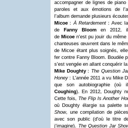
accompagner de lignes de piano q
paroles et aux émotions de l’a
l’album demande plusieurs écoute
Micoe
:
À Retardement
: Avec la
de
Fanny Bloom
en 2012, il
de
Micoe
n’est pu jouir du même 
chanteuses œuvrent dans le même
de Micoe étant plus soignés, ell
fer contre Fann
y Bloom. Boudée pa
s’est vengée en allant conquérir l
Mike Doughty
:
The Question Ja
Honey
: L’année 2011 a vu Mike Do
que son autobiographie (où 
Coughing
). En 2012, Doughty n
Cette fois,
The Flip Is Another H
où Doughty élargie sa palette 
Show
, une compilation de pièce
avec son public (d’où le titre d
j’imagine).
The Question Jar Sho