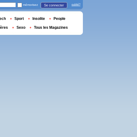
mémorisez
oublié?
Se connecter
ech
Sport
Insolite
People
ières
Sexo
Tous les Magazines