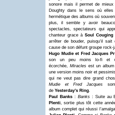
sonore mais il permet de mieux
Doughty dans le sens où elles 
hermétique des albums où souvent
plus, il semble y avoir beauc
spectacles, spectateurs qui appr
chanteur grace à
Soul Couging
arrêter de bouder, puisqu’il sait 
cause de son défunt groupe rock-j
Hugo Mudie et Fred Jacques Pr
son un peu moins lo-fi et
écorchée,
Miracles
est un album 
une version moins noir et pessimi
qui ne veut pas dire grand cho
Mudie et Fred Jacques
sont
de
Yesterday’s Ring
.
Paul Banks
:
Banks
: Suite au 
Plenti
, sortie plus tôt cette ann
album complet qui réussi l’amalg