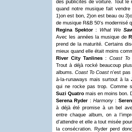
des publicités de voiture. Tout le
quand notre musique fait vendre
1)on est bon, 2)on est beau ou 3)
de musique R&B 50’s modernisé qu
Regina Spektor
:
What We
Sa
Avec les années la musique de
R
prend de la maturité. Certains dis
mieux quand elle était moins com
River City Tanlines
:
Coast To
Trout à déjà rocké beaucoup plus
albums.
Coast To Coast
n’est pas 
à-la-runaways mais surtout à la
qui ne rocke pas trop. Comme si 
Suzi Quatro
mais en moins bon. 
Serena Ryder
:
Harmony
:
Seren
à déjà été promise à un bel av
entre chaque album, on a l’impre
d’attendre et elle a tout misée pour
la consécration. Ryder perd donc