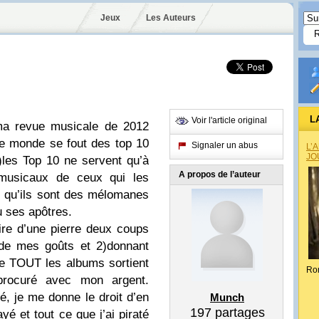
Jeux
Les Auteurs
L
Voir l'article original
ma revue musicale de 2012
le monde se fout des top 10
Signaler un abus
L’
JO
)les Top 10 ne servent qu’à
A propos de l’auteur
 musicaux de ceux qui les
e qu’ils sont des mélomanes
u ses apôtres.
ire d’une pierre deux coups
 de mes goûts et 2)donnant
e TOUT les albums sortient
Ro
rocuré avec mon argent.
yé, je me donne le droit d’en
Munch
197
partages
yé et tout ce que j’ai piraté