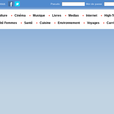
nous
Pseudo
Mot de passe
lture
Cinéma
Musique
Livres
Medias
Internet
High-T
ôté Femmes
Santé
Cuisine
Environnement
Voyages
Carr