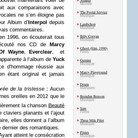
ouvait maintenant voler de
Atlanta
Monde
roit aux comparaisons avec
The Postal Service
ocales ne s’en éloigne pas
Musique
eur Album d’
Interpol
depuis
Lambchop
Musique
uvais commentaires.
Billy Corgan
 en 1996, on écouterait tous
Musique
 écouté nos CD de
Marcy
Ghost (film, 1990)
 Of Wayne
,
Everclear
, et
Films
apparente à l’album de
Yuck
Gemini
Musique
pèce d'hommage réussie aux
Marcy Playground
n étant original et jamais
Musique
Drum
Marques
rée de la tristesse
: Aucun
mes oreilles en 2012 que le
Brendan Benson
Musique
ulièrement la chanson
Beauté
Saw
Films
 claviers planants et l’ajout
ire, elles donnent a l’album
Three Mile Pilot
Musique
le dernier des romantiques.
Pixies
Ayant atteint le consécration
Musique