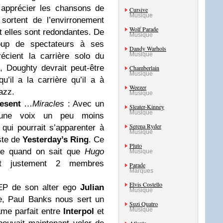
 apprécier les chansons de
Cursive
Musique
sortent de l’envirronement
Wolf Parade
 elles sont redondantes. De
Musique
oup de spectateurs à ses
Dandy Warhols
Musique
écient la carrière solo du
, Doughty devrait peut-être
Chamberlain
Musique
qu’il a la carrière qu’il a à
Weezer
azz.
Musique
esent
…
Miracles
: Avec un
Sleater-Kinney
Musique
 une voix un peu moins
Serena Ryder
qui pourrait s’apparenter à
Musique
ste de
Yesterday’s Ring
. Ce
Pluto
se quand on sait que
Hugo
Musique
 justement 2 membres
Parade
Marques
Elvis Costello
EP de son alter ego
Julian
Musique
ée, Paul Banks nous sert un
Suzi Quatro
Musique
ame parfait entre
Interpol
et