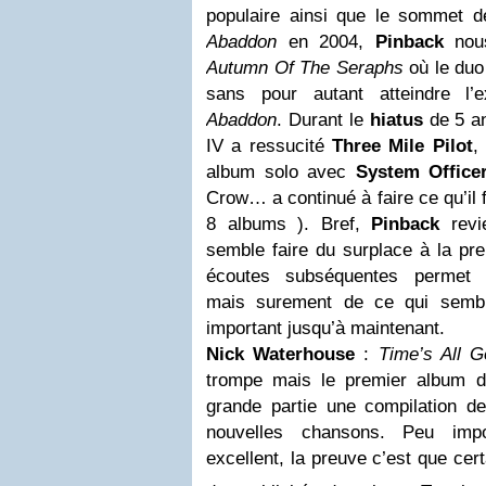
populaire ainsi que le sommet d
Abaddon
en 2004,
Pinback
nous
Autumn Of The Seraphs
où le duo 
sans pour autant atteindre l
Abaddon
. Durant le
hiatus
de 5 an
IV a ressucité
Three Mile Pilot
,
album solo avec
System Office
Crow… a continué à faire ce qu’il f
8 albums ). Bref,
Pinback
revi
semble faire du surplace à la pr
écoutes subséquentes permet l
mais surement de ce qui sembl
important jusqu’à maintenant.
Nick Waterhouse
:
Time’s All G
trompe mais le premier album 
grande partie une compilation d
nouvelles chansons. Peu impo
excellent, la preuve c’est que ce