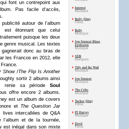
ui font un contrepoint aux
Interpol
lbum. Pas facile d’accès,
Musique
s.
Belly (film)
Films
 publicité autour de l’album
 est étonnant que celui
Belly
Musique
traitement puisque les deux
Jon Spencer Blues
 genre musical. Les textes
Explosion
Musique
e gagnerait donc au bras de
SEB
r les Francos en 2012, elle
Marques
a France.
Tilly and the Wall
Musique
r Show
/
The Flip Is Another
ughty sortir 2 albums ainsi
Jon Spencer
Musique
il renie sa période
Soul
The Cribs
ous offre encore 2 albums.
Musique
oney
est un album de covers
Tucker (film)
Films
sonore et
The Question Jar
PJ Harvey
s lives intercallées de Q&A
Musique
e l’album et de la tournée,
Devil
w
est inégal dans son mixte
Films