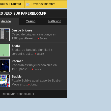
Tout sur l'auteur
Devenez membre
ES JEUX SUR PAPERBLOG.FR
Arcade
Casino
Réflexion
Jeu de briques
Ce jeu de briques a été conçu en
1985 par Alexei......
Jouez
Snake
Snake, de l'anglais signifiant «
serpent », est......
Jouez
Pacman
Pac-Man est un jeu vidéo créé en
1979 par le......
Jouez
Bubble
Puzzle Bobble aussi appelée Bust-a-
Move en......
Jouez
Découvrir l'espace Jeux