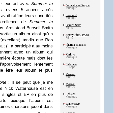
e leur art avec
Summer In
Fountains of Wayne
Musique
 reviens 5 années après
Pavement
avait raffiné leurs sonorités
Musique
’excellence de
Summer In
Garden State
s, Armistead Burwell Smith
Films
 sortie un album ainsi qu’un
Jimmy (film, 1996)
Films
r
(excellent) tandis que Rob
Pharrell Williams
ait (il a participé à au moins
Musique
ennent avec un album qui
Karkwa
Musique
emière écoute mais dont les
’apprivoisement lentement
Lisbonne
Europe
e être leur album le plus
Moscou
Monde
one
: Il se peut que je me
Moscou
Monde
de Nick Waterhouse est en
Refused
e singles et EP en plus de
Musique
rte puisque l’album est
Wintersleep
rtaines chansons jouent dans
Musique
e