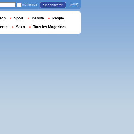
mémorisez
oublié?
Se connecter
ech
Sport
Insolite
People
ières
Sexo
Tous les Magazines