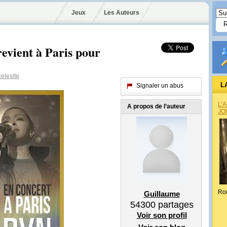
Jeux
Les Auteurs
revient à Paris pour
elesite
L
Signaler un abus
L’
A propos de l’auteur
JO
Ro
Guillaume
54300
partages
Voir son profil