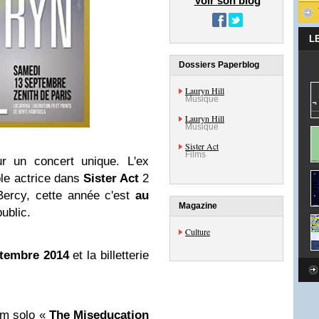
Voir son blog
L
Dossiers Paperblog
Lauryn Hill
Musique
Lauryn Hill
Musique
Sister Act
Films
r un concert unique. L'ex
le actrice dans
Sister Act
2
 Bercy, cette année c'est
au
Magazine
ublic.
Culture
ptembre 2014
et la billetterie
um solo «
The Miseducation