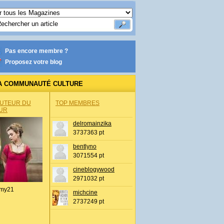
Pas encore membre ?
Proposez votre blog
A COMMUNAUTÉ CULTURE
AUTEUR DU
TOP MEMBRES
UR
delromainzika
3737363 pt
bentlyno
3071554 pt
cineblogywood
2971032 pt
my21
michcine
2737249 pt