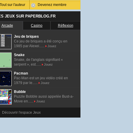
Tout sur l'auteur
Devenez membre
ES JEUX SUR PAPERBLOG.FR
Arcade
Casino
Réflexion
Jeu de briques
Ce jeu de briques a été conçu en
1985 par Alexei......
Jouez
Snake
Snake, de l'anglais signifiant «
serpent », est......
Jouez
Pacman
Pac-Man est un jeu vidéo créé en
1979 par le......
Jouez
Bubble
Puzzle Bobble aussi appelée Bust-a-
Move en......
Jouez
Découvrir l'espace Jeux