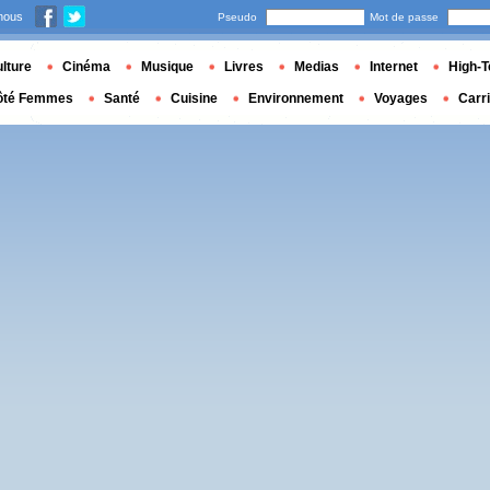
nous
Pseudo
Mot de passe
lture
Cinéma
Musique
Livres
Medias
Internet
High-T
ôté Femmes
Santé
Cuisine
Environnement
Voyages
Carr