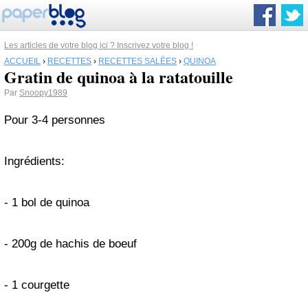
Les articles de votre blog ici ? Inscrivez votre blog !
ACCUEIL
›
RECETTES
›
RECETTES SALÉES
›
QUINOA
Gratin de quinoa à la ratatouille
Par
Snoopy1989
Pour 3-4 personnes
Ingrédients:
- 1 bol de quinoa
- 200g de hachis de boeuf
- 1 courgette