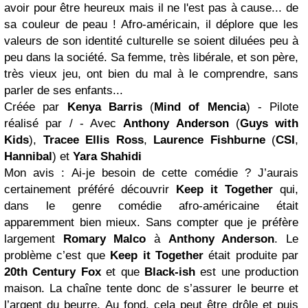
avoir pour être heureux mais il ne l'est pas à cause... de
sa couleur de peau ! Afro-américain, il déplore que les
valeurs de son identité culturelle se soient diluées peu à
peu dans la société. Sa femme, très libérale, et son père,
très vieux jeu, ont bien du mal à le comprendre, sans
parler de ses enfants...
Créée par
Kenya Barris
(
Mind of Mencia
) - Pilote
réalisé par / - Avec
Anthony Anderson
(
Guys with
Kids
),
Tracee Ellis Ross
,
Laurence Fishburne
(
CSI
,
Hannibal
) et
Yara Shahidi
Mon avis : Ai-je besoin de cette comédie ? J’aurais
certainement préféré découvrir
Keep it Together
qui,
dans le genre comédie afro-américaine était
apparemment bien mieux. Sans compter que je préfère
largement
Romary Malco
à
Anthony Anderson
. Le
problème c’est que
Keep it Together
était produite par
20th Century Fox
et que
Black-ish
est une production
maison. La chaîne tente donc de s’assurer le beurre et
l’argent du beurre. Au fond, cela peut être drôle et puis