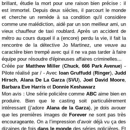
brillant, étudie la mort pour une raison bien précise : il
est immortel. Depuis deux siècles, il parcourt le monde
et cherche un remède à sa condition qu'il considère
comme une malédiction, aidé par un son meilleur ami, un
vieux chauffeur de taxi roublard. Après un accident de
métro au cours duquel il a (encore) perdu la vie, il fait la
rencontre de la détective Jo Martinez, une veuve au
caractère bien trempé avec qui il ne va pas tarder à faire
équipe pour résoudre d'épineuses affaires criminelles...
Créée par
Matthew Miller
(
Chuck
,
666 Park Avenue
) -
Pilote réalisé par / - Avec
Ioan Gruffudd
(
Ringer
),
Judd
Hirsch
,
Alana De La Garza
(
SVU
),
Joel David Moore
,
Barbara Eve Harris
et
Donnie Keshawarz
Mon avis : Une série policière comme
ABC
aime bien en
produire. Bien que le casting soit particulièrement
intéressant (j’adore
Alana de la Garza
), je dois avouer
que les premières images de
Forever
ne sont pas très
encourageante. On a l’impression d’avoir déjà vu ça des
dizaines de fois
dans le monde
des séries policières. Et