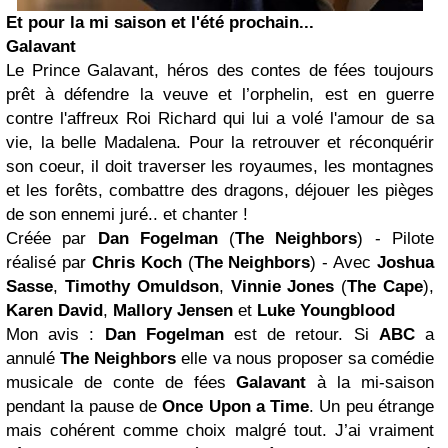
Et pour la mi saison et l'été prochain...
Galavant
Le Prince Galavant, héros des contes de fées toujours
prêt à défendre la veuve et l’orphelin, est en guerre
contre l'affreux Roi Richard qui lui a volé l'amour de sa
vie, la belle Madalena. Pour la retrouver et réconquérir
son coeur, il doit traverser les royaumes, les montagnes
et les forêts, combattre des dragons, déjouer les pièges
de son ennemi juré.. et chanter !
Créée par
Dan Fogelman
(
The Neighbors
) - Pilote
réalisé par
Chris Koch
(
The Neighbors
) - Avec
Joshua
Sasse
,
Timothy Omuldson
,
Vinnie Jones
(
The Cape
),
Karen David
,
Mallory Jensen
et
Luke Youngblood
Mon avis :
Dan Fogelman
est de retour. Si
ABC
a
annulé
The Neighbors
elle va nous proposer sa comédie
musicale de conte de fées
Galavant
à la mi-saison
pendant la pause de
Once Upon a Time
. Un peu étrange
mais cohérent comme choix malgré tout. J’ai vraiment