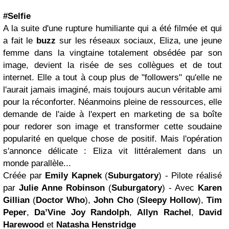
#Selfie
A la suite d'une rupture humiliante qui a été filmée et qui
a fait le
buzz
sur les réseaux sociaux, Eliza, une jeune
femme dans la vingtaine totalement obsédée par son
image, devient la risée de ses collègues et de tout
internet. Elle a tout à coup plus de "followers" qu'elle ne
l'aurait jamais imaginé, mais toujours aucun véritable ami
pour la réconforter. Néanmoins pleine de ressources, elle
demande de l'aide à l'expert en marketing de sa boîte
pour redorer son image et transformer cette soudaine
popularité en quelque chose de positif. Mais l'opération
s'annonce délicate : Eliza vit littéralement dans un
monde parallèle...
Créée par
Emily Kapnek
(
Suburgatory
) - Pilote réalisé
par
Julie Anne Robinson
(
Suburgatory
) - Avec
Karen
Gillian
(
Doctor Who
),
John Cho
(
Sleepy Hollow
),
Tim
Peper
,
Da’Vine Joy Randolph
,
Allyn Rachel
,
David
Harewood
et
Natasha Henstridge