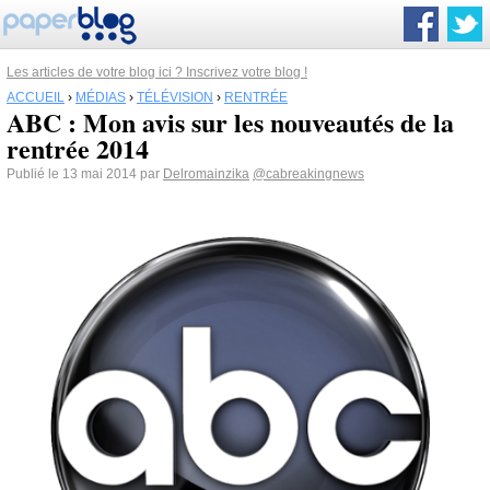
Les articles de votre blog ici ? Inscrivez votre blog !
ACCUEIL
›
MÉDIAS
›
TÉLÉVISION
›
RENTRÉE
ABC : Mon avis sur les nouveautés de la
rentrée 2014
Publié le 13 mai 2014 par
Delromainzika
@cabreakingnews