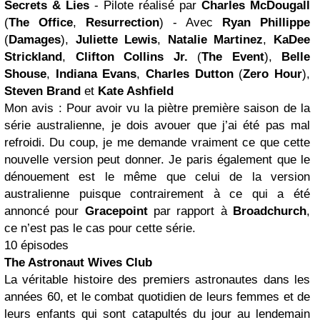
Secrets & Lies
- Pilote réalisé par
Charles McDougall
(
The Office
,
Resurrection
) - Avec
Ryan Phillippe
(
Damages
),
Juliette Lewis
,
Natalie Martinez
,
KaDee
Strickland
,
Clifton Collins Jr.
(
The Event
),
Belle
Shouse
,
Indiana Evans
,
Charles Dutton
(
Zero Hour
),
Steven Brand
et
Kate Ashfield
Mon avis : Pour avoir vu la piètre première saison de la
série australienne, je dois avouer que j’ai été pas mal
refroidi. Du coup, je me demande vraiment ce que cette
nouvelle version peut donner. Je paris également que le
dénouement est le même que celui de la version
australienne puisque contrairement à ce qui a été
annoncé pour
Gracepoint
par rapport à
Broadchurch
,
ce n’est pas le cas pour cette série.
10 épisodes
The Astronaut Wives Club
La véritable histoire des premiers astronautes dans les
années 60, et le combat quotidien de leurs femmes et de
leurs enfants qui sont catapultés du jour au lendemain