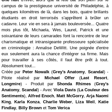
campus de la prestigieuse université de Philadelphie, à
quelques kilomètres de là, dans les bois, quatre brillants
étudiants en droit terrorisés s'apprêtent à brûler un
cadavre. Leur vie en sera à jamais bouleversée... Quatre
mois plus tôt, Michaela, Wes, Laurel, Patrick et une
soixantaine de leurs camarades font la rencontre de leur
charismatique et intransigeante professeure spécialisée
en criminologie : Annalise DeWitt. Une poignée d'entre
eux seulement aura la chance d'intégrer sa firme. Mais
pour travailler à ses côtés, il faut être prêt à tout.
Absolument tout...
Créée par
Peter Nowalk
(
Grey’s Anatomy
,
Scandal
) -
Pilote réalisé par
Michael Offer
(
Last Resort
,
Longmire
) - Produit par
Shonda Rhimes
(
Grey’s
Anatomy
,
Scandal
) - Avec
Viola Davis
(
La Couleur des
Sentiments
),
Alfred Enoch
,
Matt McGorry
,
Arja Naomi
King
,
Karla Konza
,
Charlie Weber
,
Liza Weil
,
Katie
Findlay
,
Billy Brown
et
Tom Verica