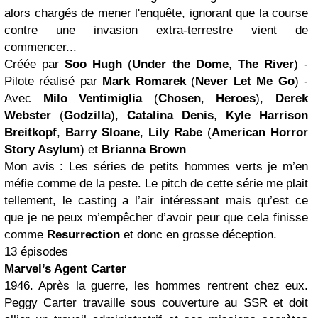
alors chargés de mener l'enquête, ignorant que la course
contre une invasion extra-terrestre vient de
commencer...
Créée par
Soo Hugh
(
Under the Dome
,
The River
) -
Pilote réalisé par
Mark Romarek
(
Never Let Me Go
) -
Avec
Milo Ventimiglia
(
Chosen
,
Heroes
),
Derek
Webster
(
Godzilla
),
Catalina Denis
,
Kyle Harrison
Breitkopf
,
Barry Sloane
,
Lily Rabe
(
American Horror
Story Asylum
) et
Brianna Brown
Mon avis : Les séries de petits hommes verts je m’en
méfie comme de la peste. Le pitch de cette série me plait
tellement, le casting a l’air intéressant mais qu’est ce
que je ne peux m’empêcher d’avoir peur que cela finisse
comme
Resurrection
et donc en grosse déception.
13 épisodes
Marvel’s Agent Carter
1946. Après la guerre, les hommes rentrent chez eux.
Peggy Carter travaille sous couverture au SSR et doit