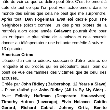
hâte de voir ce que ce délire peut être. C’est tellement à
côté de tout ce que l’on peut voir actuellement dans le
monde des séries que cela ne peut que me surprendre.
Après tout,
Dan Fogelman
avait été décrié pour
The
Neighbors
(décrit comme l’un des pires pilotes de la
rentrée) alors cette année
Galavant
pourrait être pour
les critiques le pire pilote de la saison et cela pourrait
donner au téléspectateur une brillante comédie à suivre.
13 épisodes
American Crime
L'étude d'un crime odieux, soupçonné d'être raciste, de
l'enquête et du procès qui en découlent, aussi bien du
point de vue des familles des victimes que de celui des
accusés...
Créée par
John Ridley
(
Barbershop
,
12 Years a Slave
)
- Pilote réalisé par
John Ridley
(
All Is By My Side
) -
Avec
Felicity
Huffman
(
Desperate Housewives
),
Timothy Hutton
(
Leverage
),
Elvis Nolasco
,
Caitlin
Gerard
,
Richard Cabral
,
Johnny Ortiz
,
Benito