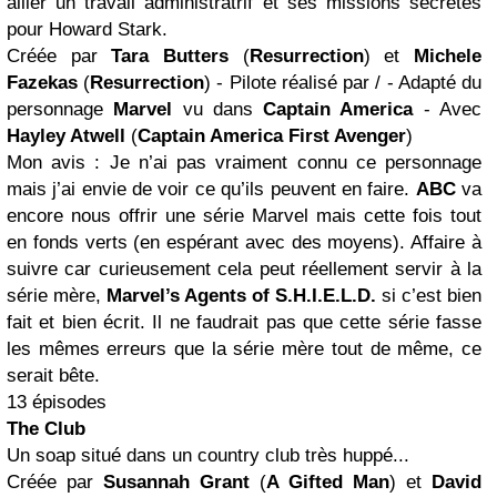
allier un travail administratrif et ses missions secrètes
pour Howard Stark.
Créée par
Tara Butters
(
Resurrection
) et
Michele
Fazekas
(
Resurrection
) - Pilote réalisé par / - Adapté du
personnage
Marvel
vu dans
Captain America
- Avec
Hayley Atwell
(
Captain America
First Avenger
)
Mon avis : Je n’ai pas vraiment connu ce personnage
mais j’ai envie de voir ce qu’ils peuvent en faire.
ABC
va
encore nous offrir une série Marvel mais cette fois tout
en fonds verts (en espérant avec des moyens). Affaire à
suivre car curieusement cela peut réellement servir à la
série mère,
Marvel’s Agents of S.H.I.E.L.D.
si c’est bien
fait et bien écrit. Il ne faudrait pas que cette série fasse
les mêmes erreurs que la série mère tout de même, ce
serait bête.
13 épisodes
The Club
Un soap situé dans un country club très huppé...
Créée par
Susannah Grant
(
A Gifted Man
) et
David