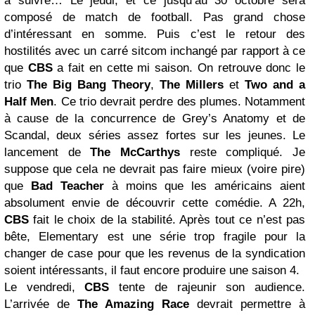
à suivre… Le jeudi, et ce jusqu’au 30 octobre sera
composé de match de football. Pas grand chose
d’intéressant en somme. Puis c’est le retour des
hostilités avec un carré sitcom inchangé par rapport à ce
que
CBS
a fait en cette mi saison. On retrouve donc le
trio
The Big Bang Theory
,
The Millers
et
Two and a
Half Men
. Ce trio devrait perdre des plumes. Notamment
à cause de la concurrence de Grey’s Anatomy et de
Scandal, deux séries assez fortes sur les jeunes. Le
lancement de
The McCarthys
reste compliqué. Je
suppose que cela ne devrait pas faire mieux (voire pire)
que
Bad Teacher
à moins que les américains aient
absolument envie de découvrir cette comédie. A 22h,
CBS
fait le choix de la stabilité. Après tout ce n’est pas
bête, Elementary est une série trop fragile pour la
changer de case pour que les revenus de la syndication
soient intéressants, il faut encore produire une saison 4.
Le vendredi,
CBS
tente de rajeunir son audience.
L’arrivée de
The Amazing Race
devrait permettre à