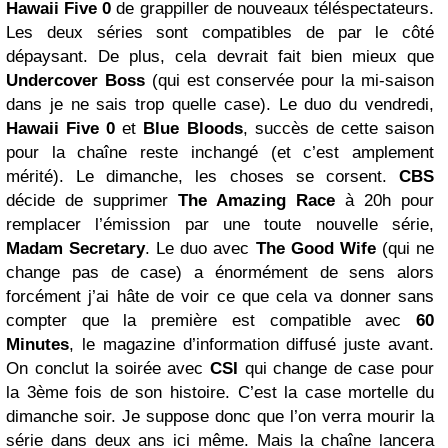
Hawaii Five 0
de grappiller de nouveaux téléspectateurs.
Les deux séries sont compatibles de par le côté
dépaysant. De plus, cela devrait fait bien mieux que
Undercover
Boss
(qui est conservée pour la mi-saison
dans je ne sais trop quelle case). Le duo du vendredi,
Hawaii Five 0
et
Blue Bloods
, succès de cette saison
pour la chaîne reste inchangé (et c’est amplement
mérité). Le dimanche, les choses se corsent.
CBS
décide de supprimer
The Amazing Race
à 20h pour
remplacer l’émission par une toute nouvelle série,
Madam Secretary
. Le duo avec
The Good Wife
(qui ne
change pas de case) a énormément de sens alors
forcément j’ai hâte de voir ce que cela va donner sans
compter que la première est compatible avec
60
Minutes
, le magazine d’information diffusé juste avant.
On conclut la soirée avec
CSI
qui change de case pour
la 3ème fois de son histoire. C’est la case mortelle du
dimanche soir. Je suppose donc que l’on verra mourir la
série dans deux ans ici même. Mais la chaîne lancera