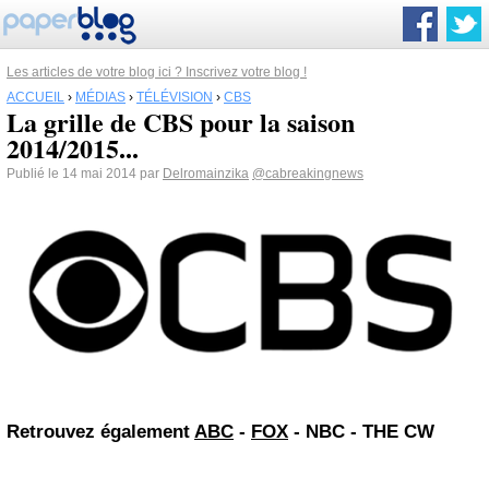
Les articles de votre blog ici ? Inscrivez votre blog !
ACCUEIL
›
MÉDIAS
›
TÉLÉVISION
›
CBS
La grille de CBS pour la saison
2014/2015...
Publié le 14 mai 2014 par
Delromainzika
@cabreakingnews
Retrouvez également
ABC
-
FOX
- NBC - THE CW