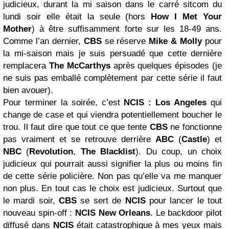
judicieux, durant la mi saison dans le carré sitcom du
lundi soir elle était la seule (hors
How I Met Your
Mother
) à être suffisamment forte sur les 18-49 ans.
Comme l’an dernier,
CBS
se réserve
Mike & Molly
pour
la mi-saison mais je suis persuadé que cette dernière
remplacera
The McCarthys
après quelques épisodes (je
ne suis pas emballé complètement par cette série il faut
bien avouer).
Pour terminer la soirée, c’est
NCIS
: Los Angeles
qui
change de case et qui viendra potentiellement boucher le
trou. Il faut dire que tout ce que tente
CBS
ne fonctionne
pas vraiment et se retrouve derrière
ABC
(
Castle
) et
NBC
(
Revolution
,
The Blacklist
). Du coup, un choix
judicieux qui pourrait aussi signifier la plus ou moins fin
de cette série policière. Non pas qu’elle va me manquer
non plus. En tout cas le choix est judicieux. Surtout que
le mardi soir,
CBS
se sert de
NCIS
pour lancer le tout
nouveau spin-off :
NCIS New Orleans
. Le backdoor pilot
diffusé dans
NCIS
était catastrophique à mes yeux mais