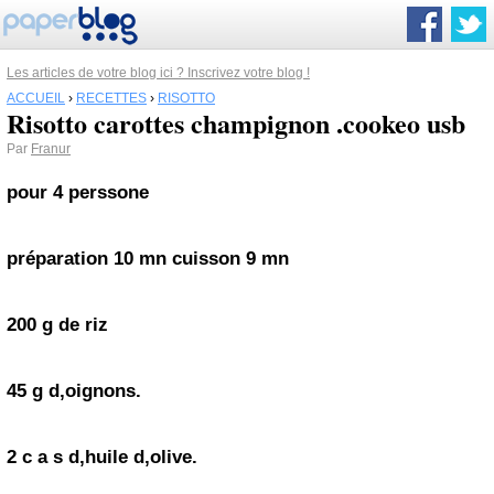
Les articles de votre blog ici ? Inscrivez votre blog !
ACCUEIL
›
RECETTES
›
RISOTTO
Risotto carottes champignon .cookeo usb
Par
Franur
pour 4 perssone
préparation 10 mn cuisson 9 mn
200 g de riz
45 g d,oignons.
2 c a s d,huile d,olive.