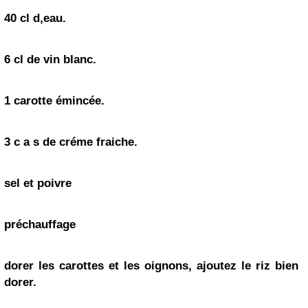
40 cl d,eau.
6 cl de vin blanc.
1
carotte
émincée.
3 c a s de créme fraiche.
sel et poivre
préchauffage
dorer les carottes et les oignons, ajoutez le
riz
bien
dorer.