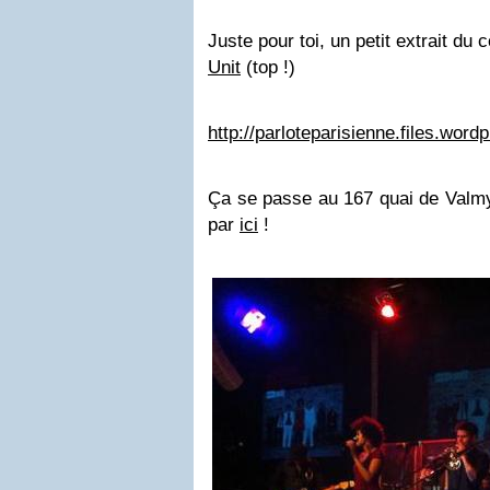
Juste pour toi, un petit extrait du 
Unit
(top !)
http://parloteparisienne.files.wo
Ça se passe au 167 quai de Valmy, 
par
ici
!