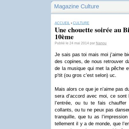
Magazine Culture
ACCUEIL
›
CULTURE
Une chouette soirée au Bi
10ème
Publié le 24 mai 2014 par
Nanou
Je sais pas toi mais moi j’aime bi
des copines, de nous retrouver d
de la musique qui met la pêche et
p’tit (ou gros c’est selon) uc.
Mais alors ce que je n’aime pas du 
sera d’accord avec moi, ce sont 
l’entrée, ou tu te fais chauff
collants, ou tu ne peux pas danser
tranquille, que tu as l’impressio
tellement il y a de monde, que l’e