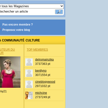
Pas encore membre ?
Proposez votre blog
A COMMUNAUTÉ CULTURE
AUTEUR DU
TOP MEMBRES
UR
delromainzika
3737363 pt
bentlyno
3071554 pt
cineblogywood
2971032 pt
my21
michcine
2737249 pt