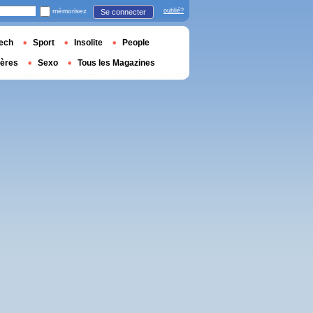
mémorisez
oublié?
Se connecter
ech
Sport
Insolite
People
ières
Sexo
Tous les Magazines