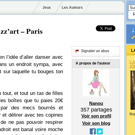
Jeux
Les Auteurs
zz’art – Paris
L
Signaler un abus
en l’idée d’aller danser avec
L’
A propos de l’auteur
ans un endroit sympa, avec
JO
 sur laquelle tu bouges ton
tout, et tout un tas de filles
les boîtes que tu paies 20€
Nanou
er par des mecs bourrés et
357
partages
 et délirer avec tes copines
Ro
Voir son profil
n de ne pas pouvoir respirer
Voir son blog
ndroit est banal voire moche