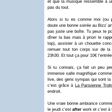
et que la musique ressemble à un
pas du tout.
Alors si tu es comme moi (ou 
doute une bonne soirée au Bizz´art
pas juste une boîte. Tu peux te p
dîner la bas mais à priori le rappo
top), assister à un chouette conc
remuer tout ton corps sur de la
23h30. Et tout ça pour 10€ l’entrée
Si tu connais, ça fait un peu pen
immense salle magnifique comme u
live, des gens sympas qui sont la
c’est grâce à
La Parisienne Trot
endroit.
Une vraie bonne ambiance comme 
le jeudi c’est
after
work et c’est à 