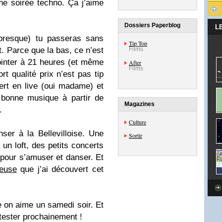
e soirée techno. Ça j’aime
Dossiers Paperblog
L
presque) tu passeras sans
Tip Top
. Parce que la bas, ce n’est
Films
ointer à 21 heures (et même
After
Films
rt qualité prix n’est pas tip
ert en live (oui madame) et
 bonne musique à partir de
Magazines
.
Culture
ser à la Bellevilloise. Une
Sortir
n loft, des petits concerts
 pour s’amuser et danser. Et
teuse
que j’ai découvert cet
on aime un samedi soir. Et
tester prochainement !