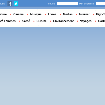
nous
Pseudo
Mot de passe
lture
Cinéma
Musique
Livres
Medias
Internet
High-T
ôté Femmes
Santé
Cuisine
Environnement
Voyages
Carr