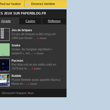
Tout sur l'auteur
Devenez membre
ES JEUX SUR PAPERBLOG.FR
Arcade
Casino
Réflexion
Jeu de briques
Ce jeu de briques a été conçu en
1985 par Alexei......
Jouez
Snake
Snake, de l'anglais signifiant «
serpent », est......
Jouez
Pacman
Pac-Man est un jeu vidéo créé en
1979 par le......
Jouez
Bubble
Puzzle Bobble aussi appelée Bust-a-
Move en......
Jouez
Découvrir l'espace Jeux