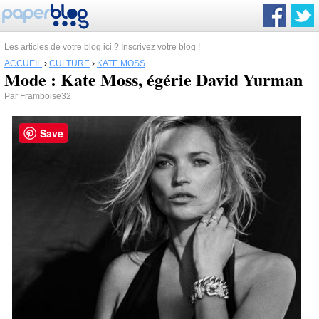
Les articles de votre blog ici ? Inscrivez votre blog !
ACCUEIL
›
CULTURE
›
KATE MOSS
Mode : Kate Moss, égérie David Yurman
Par
Framboise32
Save