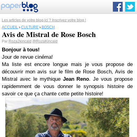
Les articles de votre blog ici ? Inscrivez votre blog !
ACCUEIL
›
CULTURE
›
BOSCH
Avis de Mistral de Rose Bosch
Par
Roza2kincaid
@RozaKincaid
Bonjour à tous!
Jour de revue cinéma!
Ma liste est encore longue mais je vous propose de
découvrir mon avis sur le film de Rose Bosch, Avis de
Mistral avec le mythique
Jean Reno
. Je vous propose
rapidemment de vous donner le synopsis histoire de
savoir ce que ça chante cette petite histoire!