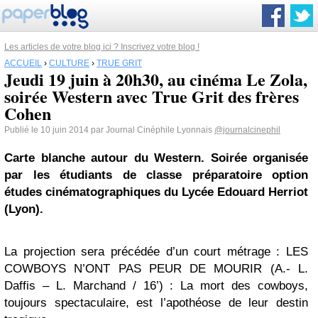
Les articles de votre blog ici ? Inscrivez votre blog !
ACCUEIL
›
CULTURE
›
TRUE GRIT
Jeudi 19 juin à 20h30, au cinéma Le Zola,
soirée Western avec True Grit des frères
Cohen
Publié le 10 juin 2014 par Journal Cinéphile Lyonnais
@journalcinephil
Carte blanche autour du Western. Soirée organisée
par les étudiants de classe préparatoire option
études cinématographiques du Lycée Edouard Herriot
(Lyon).
La projection sera précédée d’un court métrage : LES
COWBOYS N’ONT PAS PEUR DE MOURIR (A.- L.
Daffis – L. Marchand / 16’) : La mort des cowboys,
toujours spectaculaire, est l’apothéose de leur destin