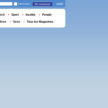
mémorisez
oublié?
Se connecter
ech
Sport
Insolite
People
ières
Sexo
Tous les Magazines