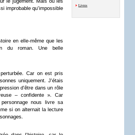
sur le jugement. Mais où les
Livres
ssi improbable qu’impossible
istoire en elle-même que les
ion du roman. Une belle
perturbée. Car on est pris
sonnes uniquement. J’étais
mpression d’être dans un rôle
yeuse – confidente ». Car
e personnage nous livre sa
me si on alternait la lecture
rsonnages.
ée dans l’histoire, car le