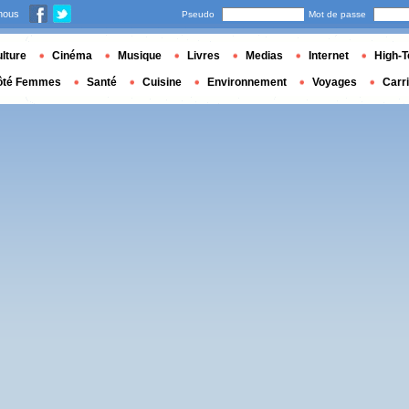
nous
Pseudo
Mot de passe
lture
Cinéma
Musique
Livres
Medias
Internet
High-T
ôté Femmes
Santé
Cuisine
Environnement
Voyages
Carr