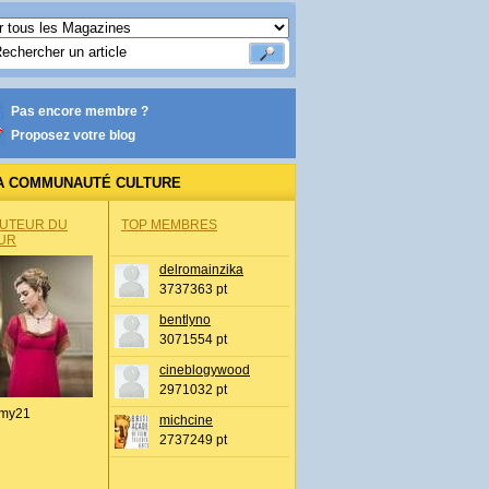
Pas encore membre ?
Proposez votre blog
A COMMUNAUTÉ CULTURE
AUTEUR DU
TOP MEMBRES
UR
delromainzika
3737363 pt
bentlyno
3071554 pt
cineblogywood
2971032 pt
my21
michcine
2737249 pt