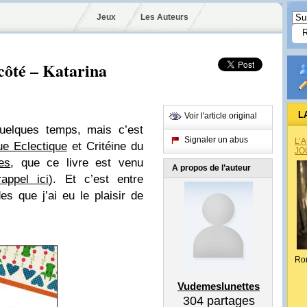
Jeux
Les Auteurs
côté – Katarina
L
Voir l'article original
quelques temps, mais c’est
Signaler un abus
L’
ue Eclectique
et Critéine du
JO
es
, que ce livre est venu
A propos de l’auteur
rappel ici
). Et c’est entre
s que j’ai eu le plaisir de
Ro
Vudemeslunettes
304
partages