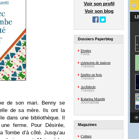
Voir son profil
Voir son blog
L
Dossiers Paperblog
Doutes
Films
extension de maison
Travaux
fenêtre en bois
Travaux
Architecte
Travaux
Katarina Mazetti
mbe de son mari. Benny se
Journaliste
elle de sa mère. Ils ont la
lle dans une bibliothèque. Il
s une ferme. Pour Désirée,
Magazines
la Tombe d’à côté. Jusqu’au
Culture