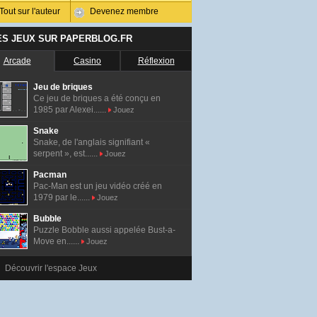
Tout sur l'auteur
Devenez membre
ES JEUX SUR PAPERBLOG.FR
Arcade
Casino
Réflexion
Jeu de briques
Ce jeu de briques a été conçu en
1985 par Alexei......
Jouez
Snake
Snake, de l'anglais signifiant «
serpent », est......
Jouez
Pacman
Pac-Man est un jeu vidéo créé en
1979 par le......
Jouez
Bubble
Puzzle Bobble aussi appelée Bust-a-
Move en......
Jouez
Découvrir l'espace Jeux