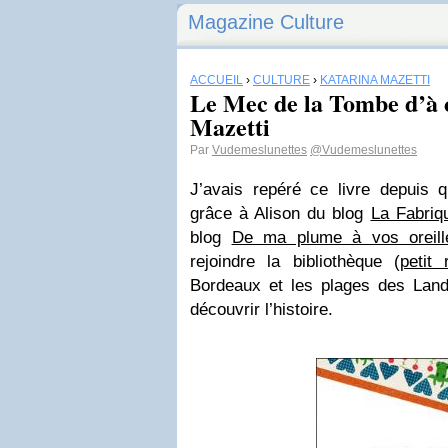
Magazine Culture
ACCUEIL
›
CULTURE
›
KATARINA MAZETTI
Le Mec de la Tombe d’à 
Mazetti
Par
Vudemeslunettes
@Vudemeslunettes
J’avais repéré ce livre depuis 
grâce à Alison du blog
La Fabriq
blog
De ma plume à vos oreill
rejoindre la bibliothèque (
petit 
Bordeaux et les plages des Lande
découvrir l’histoire.