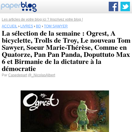
Les articles de votre blog ici ? Inscrivez votre blog !
ACCUEIL
›
LIVRES
›
BD
›
TOM SAWYER
La sélection de la semaine : Ogrest, A
bicyclette, Trolls de Troy, Le nouveau Tom
Sawyer, Soeur Marie-Thérèse, Comme en
Quatorze, Pan Pan Panda, Doputtuto Max
6 et Birmanie de la dictature à la
démocratie
Par
Casedepart
@_NicolasAlbert