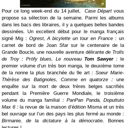
Pour ce long week-end du 14 juillet,
Case Départ
vous
propose sa sélection de la semaine. Parmi les albums
dans les bacs des libraires, il y a quelques belles bandes
dessinées
.
Un excellent début pour le manga français
signé Mig :
Ogrest, A bicylette un tour en France
: un
carnet de bord de Joan Sfar sur le centenaire de la
Grande Boucle
,
une nouvelle aventure délirante
de Trolls
de Troy : Pröfy blues, Le nouveau
Tom Sawyer
:
le
premier volume d’un très bon manga
,
le deuxième tome
de la nonne la plus branchée du 9e art
: Soeur Marie-
Thérèse des Batignoles, Comme en quatorze :
une
enquête sur la mort de deux frères belges sacrifiés
pendant la Première Guerre Mondiale
,
le troisième
volume du manga familial
: PanPan Panda, Doputtuto
Max 6 :
la revue de la maison d’édition Misma et un très
bel ouvrage sur l’un des pays les plus fermé au monde :
Birmanie, de la dictature à la démocratie
.
Bonnes
lectures !