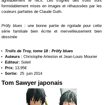
agréablement le récit. Les trognes des trolls sont
formidablement mises en images et réhaussées par les
couleurs parfaites de Claude Guth.
Pröfy blues
: une bonne partie de rigolade pour cette
série familiale bien écrite et merveilleusement bien
dessinée
Trolls de Troy, tome 18 : Pröfy blues
Auteurs :
Christophe Arleston et Jean-Louis Mourier
Editeur:
Soleil
Prix:
13,95€
Sortie:
25 juin 2014
Tom Sawyer japonais