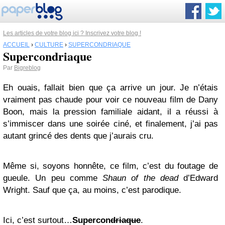
Les articles de votre blog ici ? Inscrivez votre blog !
ACCUEIL
›
CULTURE
›
SUPERCONDRIAQUE
Supercondriaque
Par
Bigreblog
Eh ouais, fallait bien que ça arrive un jour. Je n’étais
vraiment pas chaude pour voir ce nouveau film de Dany
Boon, mais la pression familiale aidant, il a réussi à
s’immiscer dans une soirée ciné, et finalement, j’ai pas
autant grincé des dents que j’aurais cru.
Même si, soyons honnête, ce film, c’est du foutage de
gueule. Un peu comme
Shaun of the dead
d’Edward
Wright. Sauf que ça, au moins, c’est parodique.
Ici, c’est surtout…
Supercon
driaque
.