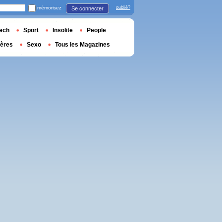
mémorisez
oublié?
Se connecter
ech
Sport
Insolite
People
ières
Sexo
Tous les Magazines