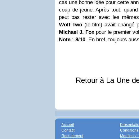
cas une bonne idée pour cette anné
coup de jeune. Après tout, quand
peut pas rester avec les mêm
Wolf Two
(le film) avait changé 
Michael J. Fox
pour le premier vol
Note : 8/10
. En bref, toujours aussi
Retour à La Une d
Accueil
Présentati
Contact
Conditions
Recrutement
Mentions L