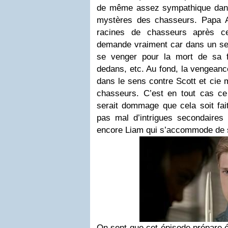
de même assez sympathique dan
mystères des chasseurs. Papa Ar
racines de chasseurs après c
demande vraiment car dans un sens
se venger pour la mort de sa fi
dedans, etc. Au fond, la vengean
dans le sens contre Scott et cie m
chasseurs. C’est en tout cas ce 
serait dommage que cela soit fait
pas mal d’intrigues secondaire
encore Liam qui s’accommode de se
On sent que cet épisode prépare 