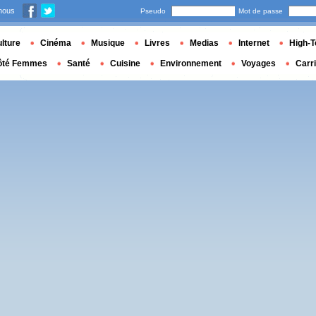
nous
Pseudo
Mot de passe
lture
Cinéma
Musique
Livres
Medias
Internet
High-T
ôté Femmes
Santé
Cuisine
Environnement
Voyages
Carr