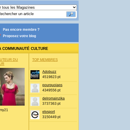
Pas encore membre ?
Proposez votre blog
A COMMUNAUTÉ CULTURE
AUTEUR DU
TOP MEMBRES
UR
Adobuzz
4519823 pt
pourquoiaps
4349556 pt
delromainzika
3737363 pt
my21
etvsport
3150449 pt