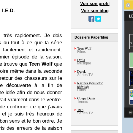
Voir son profil
 I.E.D.
Voir son blog
L
 très rapidement. Je dois
Dossiers Paperblog
 du tout à ce que la série
Teen Wolf
 facilement et rapidement.
Films
mier épisode de la saison.
Lydia
je trouve que
Teen Wolf
que
Musique
 voire même dans la seconde
Derek
Séries TV
retour des chasseurs sur le
Racines (feuilleton
te découverte à la fin de
télévisé)
Films
ne idée afin de nous donner
Coupe Davis
ait vraiment dans le ventre.
Tennis
de confirmer ce que j’avais
Two
 et je suis très heureux de
Séries TV
 bon sens et le bon ordre. Je
ris des erreurs de la saison