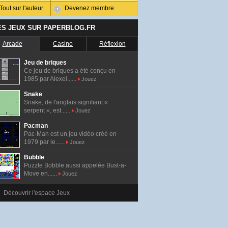
Tout sur l'auteur
Devenez membre
ES JEUX SUR PAPERBLOG.FR
Arcade
Casino
Réflexion
Jeu de briques
Ce jeu de briques a été conçu en
1985 par Alexei......
Jouez
Snake
Snake, de l'anglais signifiant «
serpent », est......
Jouez
Pacman
Pac-Man est un jeu vidéo créé en
1979 par le......
Jouez
Bubble
Puzzle Bobble aussi appelée Bust-a-
Move en......
Jouez
Découvrir l'espace Jeux