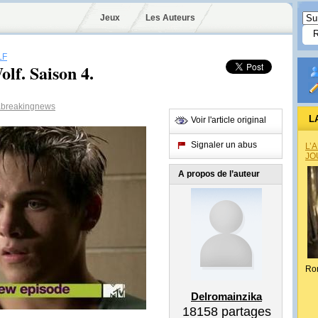
Jeux
Les Auteurs
LF
olf. Saison 4.
breakingnews
L
Voir l'article original
Signaler un abus
L’
JO
A propos de l’auteur
Ro
Delromainzika
18158
partages