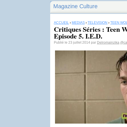
Magazine Culture
ACCUEIL
›
MÉDIAS
›
TÉLÉVISION
›
TEEN WO
Critiques Séries : Teen W
Episode 5. I.E.D.
Publié le 23 juillet 2014 par
Delromainzika
@ca