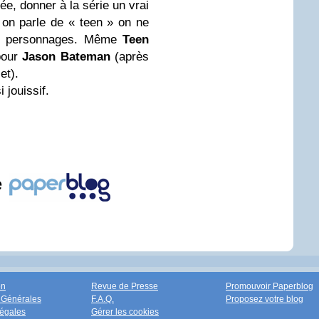
e, donner à la série un vrai
 on parle de « teen » on ne
es personnages. Même
Teen
pour
Jason Bateman
(après
et).
 jouissif.
e
on
Revue de Presse
Promouvoir Paperblog
 Générales
F.A.Q.
Proposez votre blog
égales
Gérer les cookies