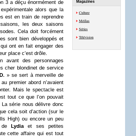
aison 3 a déçu énormément de
Magazines
 expérimentale alors que la
Culture
s est en train de reprendre
Médias
saisons, les deux saisons
Séries
sodes. Cela doit forcément
Télévision
ges sont bien développés et
 qui ont en fait engager des
leur place c’est drôle.
en avant des personnages
ès cher blondinet de service
D.
» se sert à merveille de
au premier abord n’avaient
nter. Mais le spectacle est
st tout ce que l’on pouvait
. La série nous délivre donc
ue cela soit d’action (sur le
lls High) ou encore un peu
s de
Lydia
et ses petites
e cette affaire qui est tout