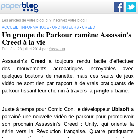
Les articles de votre blog ici ? Inscrivez votre blog !
ACCUEIL
›
INFORMATIQUE
›
ORDINATEURS
›
CREED
Un groupe de Parkour ramène Assassin’s
Creed à la vie
Publié le 28 juillet 2014 par
Yasszoug
Assassin’s
Creed
a toujours rendu facile d’effectuer
des mouvements acrobatiques incroyables avec
quelques boutons de manette, mais ces sauts de jeux
vidéo ne sont rien par rapport à de vrais pratiquants de
parkour tissant leur chemin à travers la
jungle
urbaine.
Juste à temps pour Comic Con, le développeur
Ubisoft
a
parrainé une nouvelle vidéo de parkour pour promouvoir
son prochain Assassin’s Creed : Unity, qui oriente la
série vers la Révolution française. Quatre pratiquants