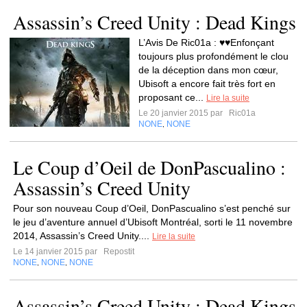
Assassin’s Creed Unity : Dead Kings
L’Avis De Ric01a : ♥♥Enfonçant
toujours plus profondément le clou
de la déception dans mon cœur,
Ubisoft a encore fait très fort en
proposant ce...
Lire la suite
Le 20 janvier 2015 par
Ric01a
NONE
NONE
,
Le Coup d’Oeil de DonPascualino :
Assassin’s Creed Unity
Pour son nouveau Coup d’Oeil, DonPascualino s’est penché sur
le jeu d’aventure annuel d’Ubisoft Montréal, sorti le 11 novembre
2014, Assassin’s Creed Unity....
Lire la suite
Le 14 janvier 2015 par
Repostit
NONE
NONE
NONE
,
,
Assassin’s Creed Unity : Dead Kings