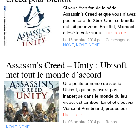
Si vous êtes fan de la série
Assassin’s Creed et que vous n’avez
pas encore de Xbox One, ce bundle
est fait pour vous. En effet, Microsoft
a levé le voile sur u...
Lire la suite
Le 15 octobre 2014 par
Gamesngeeks
NONE
NONE
NONE
,
,
Assassin’s Creed – Unity : Ubisoft
met tout le monde d’accord
Une petite annonce du studio
Ubisoft, qui ne passera pas
inaperçue dans le monde du jeu
vidéo, est tombée. En effet c’est via
Viencent Pontbriand, producteur...
Lire la suite
Le 08 octobre 2014 par
Repostit
NONE
NONE
,