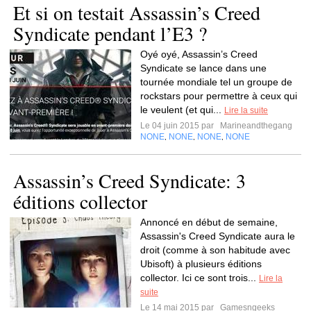
Et si on testait Assassin’s Creed
Syndicate pendant l’E3 ?
Oyé oyé, Assassin’s Creed
Syndicate se lance dans une
tournée mondiale tel un groupe de
rockstars pour permettre à ceux qui
le veulent (et qui...
Lire la suite
Le 04 juin 2015 par
Marineandthegang
NONE
NONE
NONE
NONE
,
,
,
Assassin’s Creed Syndicate: 3
éditions collector
Annoncé en début de semaine,
Assassin's Creed Syndicate aura le
droit (comme à son habitude avec
Ubisoft) à plusieurs éditions
collector. Ici ce sont trois...
Lire la
suite
Le 14 mai 2015 par
Gamesngeeks