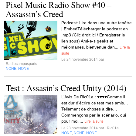
Pixel Music Radio Show #40 –
Assassin’s Creed
Podcast: Lire dans une autre fenêtre
| EmbedTélécharger le podcast en
.mp3 (Clic droit ici / Enregistrer le
lien sous) Ami-e-s geeks et
mélomanes, bienvenue dan...
Lire la
suite
Le 24 novembre 2014 par
Radiocampusparis
NONE
NONE
,
Test : Assasin’s Creed Unity (2014)
L’Avis De Ric01a : ♥♥♥♥Comme il
est dur d’écrire ce test mes amis…
Tellement de choses à dire…
Commençons par le scénario, qui
pour moi,...
Lire la suite
Le 23 novembre 2014 par
Ric01a
NONE
NONE
NONE
,
,