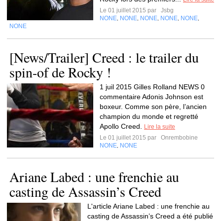
Le 01 juillet 2015 par
Jsbg
NONE
NONE
NONE
NONE
NONE
,
,
,
,
,
NONE
[News/Trailer] Creed : le trailer du
spin-of de Rocky !
1 juil 2015 Gilles Rolland NEWS 0
commentaire Adonis Johnson est
boxeur. Comme son père, l’ancien
champion du monde et regretté
Apollo Creed.
Lire la suite
Le 01 juillet 2015 par
Onrembobine
NONE
NONE
,
Ariane Labed : une frenchie au
casting de Assassin’s Creed
L'article Ariane Labed : une frenchie au
casting de Assassin’s Creed a été publié