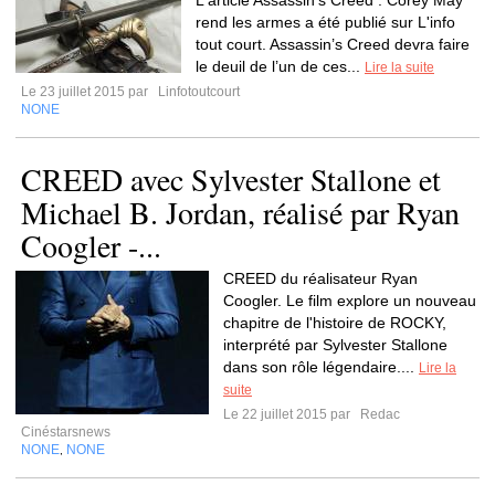
L'article Assassin’s Creed : Corey May
rend les armes a été publié sur L'info
tout court. Assassin’s Creed devra faire
le deuil de l’un de ces...
Lire la suite
Le 23 juillet 2015 par
Linfotoutcourt
NONE
CREED avec Sylvester Stallone et
Michael B. Jordan, réalisé par Ryan
Coogler -...
CREED du réalisateur Ryan
Coogler. Le film explore un nouveau
chapitre de l'histoire de ROCKY,
interprété par Sylvester Stallone
dans son rôle légendaire....
Lire la
suite
Le 22 juillet 2015 par
Redac
Cinéstarsnews
NONE
NONE
,