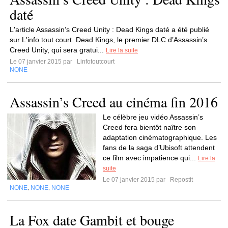
daté
L'article Assassin’s Creed Unity : Dead Kings daté a été publié
sur L'info tout court. Dead Kings, le premier DLC d’Assassin’s
Creed Unity, qui sera gratui...
Lire la suite
Le 07 janvier 2015 par
Linfotoutcourt
NONE
Assassin’s Creed au cinéma fin 2016
Le célèbre jeu vidéo Assassin’s
Creed fera bientôt naître son
adaptation cinématographique. Les
fans de la saga d’Ubisoft attendent
ce film avec impatience qui...
Lire la
suite
Le 07 janvier 2015 par
Repostit
NONE
NONE
NONE
,
,
La Fox date Gambit et bouge