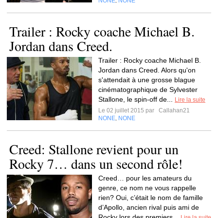
NONE
NONE
,
Trailer : Rocky coache Michael B.
Jordan dans Creed.
Trailer : Rocky coache Michael B.
Jordan dans Creed. Alors qu'on
s'attendait à une grosse blague
cinématographique de Sylvester
Stallone, le spin-off de...
Lire la suite
Le 02 juillet 2015 par
Callahan21
NONE
NONE
,
Creed: Stallone revient pour un
Rocky 7… dans un second rôle!
Creed… pour les amateurs du
genre, ce nom ne vous rappelle
rien? Oui, c’était le nom de famille
d’Apollo, ancien rival puis ami de
Rocky lors des premiers...
Lire la suite