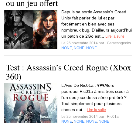
ou un jeu offert
Depuis sa sortie Assassin’s Creed
Unity fait parler de lui et par
forcément en bien avec ses
nombreux bug. D’ailleurs aujourd’hui
un patch de 2Go est...
Lire la suite
Le 26 novembre 2014 par
Gamesngeeks
NONE
NONE
NONE
,
,
Test : Assassin’s Creed Rogue (Xbox
360)
L’Avis De Ric01a : ♥♥♥Alors
pourquoi Ric01a à mis trois cœur à
l’un des jeux de sa série préféré ?
Tout simplement pour plusieurs
choses qui...
Lire la suite
Le 25 novembre 2014 par
Ric01a
NONE
NONE
NONE
NONE
,
,
,