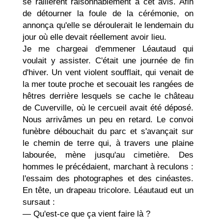
se rallièrent raisonnablement à cet avis. Afin
de détourner la foule de la cérémonie, on
annonça qu'elle se déroulerait le lendemain du
jour où elle devait réellement avoir lieu.
Je me chargeai d'emmener Léautaud qui
voulait y assister. C'était une journée de fin
d'hiver. Un vent violent soufflait, qui venait de
la mer toute proche et secouait les rangées de
hêtres derrière lesquels se cache le château
de Cuverville, où le cercueil avait été déposé.
Nous arrivâmes un peu en retard. Le convoi
funèbre débouchait du parc et s'avançait sur
le chemin de terre qui, à travers une plaine
labou­rée, mène jusqu'au cimetière. Des
hommes le pré­cédaient, marchant à reculons :
l'essaim des photo­graphes et des cinéastes.
En tête, un drapeau trico­lore. Léautaud eut un
sursaut :
— Qu'est-ce que ça vient faire là ?