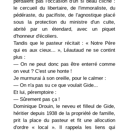
perdaient pas l'occasion d'un si beau cliché :
le cercueil du liber­taire, de l'immoraliste, du
pédéraste, du pacifiste, de l'agnostique placé
sous la protection du ministre d'un culte,
abrité par un étendard, avec un piquet
d'honneur d'écoliers.
Tandis que le pasteur récitait : « Notre Père
qui es aux cieux... », Léautaud ne se contint
plus :
— On ne peut donc pas être enterré comme
on veut ? C'est une honte !
Je murmurai à son oreille, pour le calmer :
— On n'a pas su ce que voulait Gide...
Et lui, péremptoire :
— Sûrement pas ça !
Dominique Drouin, le neveu et filleul de Gide,
héritier depuis 1938 de la propriété de famille,
prit la place du pasteur et fit une allocution
d'ordre « local ». Il rappela les liens qui