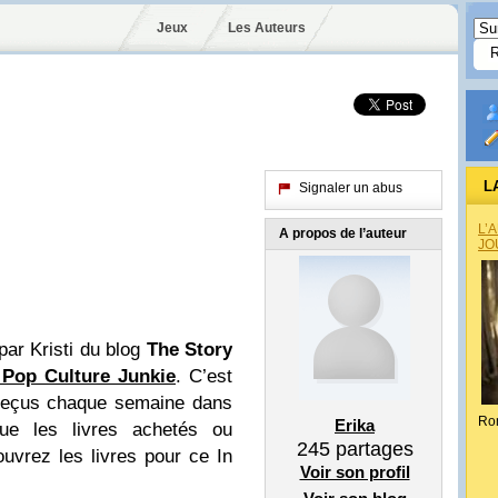
Jeux
Les Auteurs
L
Signaler un abus
L’
A propos de l’auteur
JO
par Kristi du blog
The Story
Pop Culture Junkie
. C’est
 reçus chaque semaine dans
Ro
Erika
que les livres achetés ou
245
partages
uvrez les livres pour ce In
Voir son profil