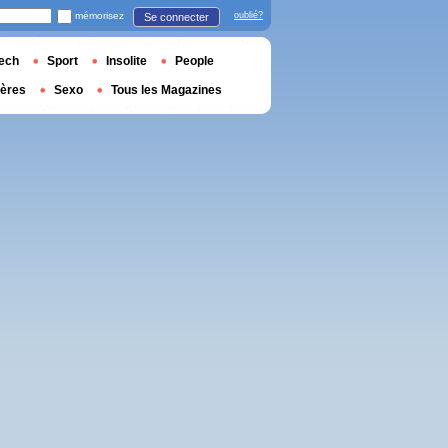
mémorisez
oublié?
Se connecter
ech
Sport
Insolite
People
ières
Sexo
Tous les Magazines