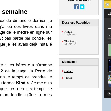
Voir son blog
e semaine
L
eux de dimanche dernier, je
Dossiers Paperblog
 j’ai eu ces livres dans ma
Kindle
age de le mettre en ligne sur
High tech
ait pas partie par contre, les
The Story
que je les avais déjà installé
Musique
Magazines
ve : Les héros ç a s’trompe
 2 de la saga La Porte de
Culture
ris le temps de prendre Le
Livres
au format
Kindle
. Je me suis
rique ces derniers temps, je
r mon kindle grâce à mes