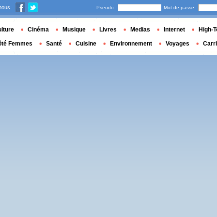
nous
Pseudo
Mot de passe
lture
Cinéma
Musique
Livres
Medias
Internet
High-T
ôté Femmes
Santé
Cuisine
Environnement
Voyages
Carr