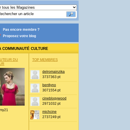
Pas encore membre ?
Proposez votre blog
A COMMUNAUTÉ CULTURE
AUTEUR DU
TOP MEMBRES
UR
delromainzika
3737363 pt
bentlyno
3071554 pt
cineblogywood
2971032 pt
my21
michcine
2737249 pt