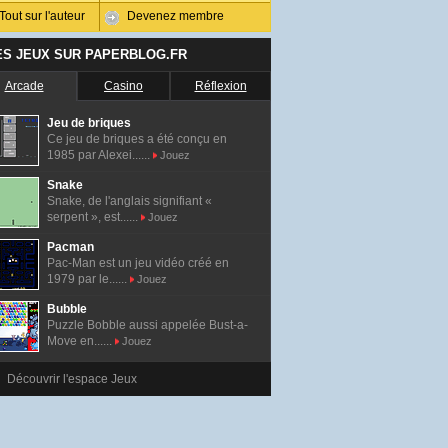
Tout sur l'auteur
Devenez membre
ES JEUX SUR PAPERBLOG.FR
Arcade
Casino
Réflexion
Jeu de briques
Ce jeu de briques a été conçu en
1985 par Alexei......
Jouez
Snake
Snake, de l'anglais signifiant «
serpent », est......
Jouez
Pacman
Pac-Man est un jeu vidéo créé en
1979 par le......
Jouez
Bubble
Puzzle Bobble aussi appelée Bust-a-
Move en......
Jouez
Découvrir l'espace Jeux