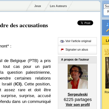
Jeux
Les Auteurs
dre des accusations
L
Voir l'article original
mont* :
Signaler un abus
L’
JO
A propos de l’auteur
l de Belgique (PTB) a pris
n tout cas pour un parti
a question palestinienne,
ndre certaines relations
 Israël (
ICI).
Cette position,
st assez rare et doit être
Ro
Sergeuleski
surprise, surprise, accusé
6225
partages
 défendu dans un communiqué
Voir son profil