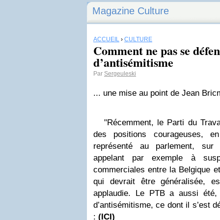
Magazine Culture
ACCUEIL
›
CULTURE
Comment ne pas se défen
d’antisémitisme
Par
Sergeuleski
... une mise au point de Jean Bric
"Récemment, le Parti du Travai
des positions courageuses, e
représenté au parlement, sur l
appelant par exemple à suspe
commerciales entre la Belgique et
qui devrait être généralisée, e
applaudie. Le PTB a aussi été, 
d’antisémitisme, ce dont il s’est
:
(ICI)