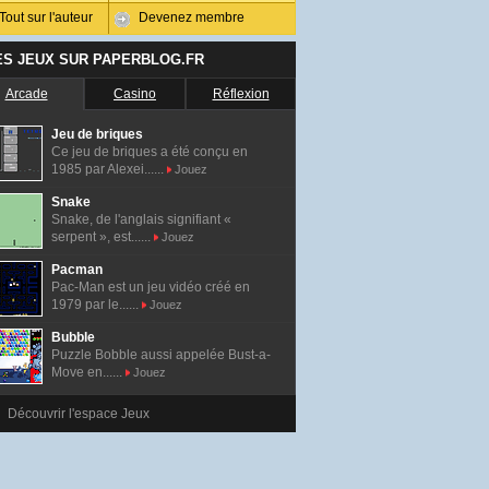
Tout sur l'auteur
Devenez membre
ES JEUX SUR PAPERBLOG.FR
Arcade
Casino
Réflexion
Jeu de briques
Ce jeu de briques a été conçu en
1985 par Alexei......
Jouez
Snake
Snake, de l'anglais signifiant «
serpent », est......
Jouez
Pacman
Pac-Man est un jeu vidéo créé en
1979 par le......
Jouez
Bubble
Puzzle Bobble aussi appelée Bust-a-
Move en......
Jouez
Découvrir l'espace Jeux