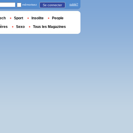
mémorisez
oublié?
Se connecter
ech
Sport
Insolite
People
ières
Sexo
Tous les Magazines