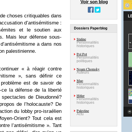
Voir son blog
de choses critiquables dans
L
accusation d’antisémitisme :
Dossiers Paperblog
sémites et le soutien aux
us. Mais leur défense sous-
Staline
Personnalités
n d’antisémitisme a dans nos
historiques
on palestinienne.
Pol Pot
Personnalités
politiques
 continuer « à réagir contre
Noam Chomsky
Auteurs
mitisme », sans définir ce
Mao
e problème est de savoir de
Personnalités
historiques
t-ce la défense de la liberté
Hitler
x spectacles de Dieudonné?
Personnalités
historiques
 propos de l’holocauste? De
Palestine
ction du lobby pro-israélien
Actu
Moyen-Orient? Tout cela est
ntre l’antisémitisme ». Tant