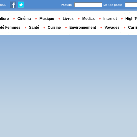
nous
Pseudo
Mot de passe
lture
Cinéma
Musique
Livres
Medias
Internet
High-T
ôté Femmes
Santé
Cuisine
Environnement
Voyages
Carr