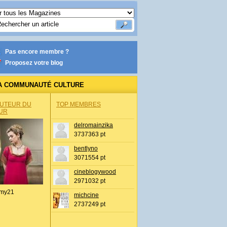
Pas encore membre ?
Proposez votre blog
A COMMUNAUTÉ CULTURE
AUTEUR DU
TOP MEMBRES
UR
delromainzika
3737363 pt
bentlyno
3071554 pt
cineblogywood
2971032 pt
my21
michcine
2737249 pt