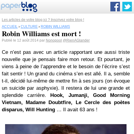
Les articles de votre blog ici ? Inscrivez votre blog !
ACCUEIL
›
CULTURE
›
ROBIN WILLIAMS
Robin Williams est mort !
Publié le 12 août 2014 par
Nonopool
@RienAGlander
Ce n’est pas avec un article rapportant une aussi triste
nouvelle que je pensais faire mon retour. Et pourtant, je
viens à peine de l’apprendre et le besoin de l’écrire s’est
fait sentir ! Un grand du cinéma s’en est allé. Il a, semble
t-il, décidé lui-même de mettre fin à ses jours (on évoque
un suicide par asphyxie). Il restera de lui une grande et
splendide carrière.
Hook, Jumanji, Good Morning
Vietnam, Madame Doubtfire, Le Cercle des poètes
disparus, Will Hunting
… Il avait 63 ans !