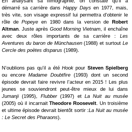
En analysant sa filmographie, on constate qu’il a
démarré sa carrière dans
Happy Days
en 1977, mais,
très vite, son visage expressif lui permettra d’obtenir le
rôle de
Popeye
en 1980 dans la version de
Robert
Altman
. Juste après
Good Morning Vietnam
, il enchaîne
avec deux rôles importants de sa carrière :
Les
Aventures du baron de Münchausen
(1988) et surtout
Le
Cercle des poètes disparus
(1989).
N’oublions pas qu’il a été
Hook
pour
Steven Spielberg
ou encore
Madame Doubtfire
(1993) dont un second
épisode devrait faire revivre l’acteur en 2015 ! Les plus
jeunes se souviendront peut-être mieux de lui dans
Jumanji
(1995),
Flubber
(1997) et
La Nuit au musée
(2005) où il incarnait
Theodore Roosevelt
. Un troisième
et ultime épisode devrait bientôt sortir :
La Nuit au musée
: Le Secret des Pharaons
).