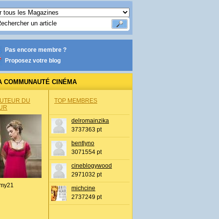
Pas encore membre ?
Proposez votre blog
A COMMUNAUTÉ CINÉMA
AUTEUR DU
TOP MEMBRES
UR
delromainzika
3737363 pt
bentlyno
3071554 pt
cineblogywood
2971032 pt
my21
michcine
2737249 pt