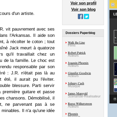
Voir son profil
Voir son blog
ours d'un artiste.
L
.R. vit pauvrement avec ses
Dossiers Paperblog
ans l'Arkansas. Il aide son
t, à récolter le coton ; tout
Walk the Line
Films
 aîné Jack meurt à quatorze
Robert Patrick
 qu'il travaillait chez un
Acteurs
u de la famille. Le choc est
Joaquin Phoenix
Acteurs
t rendu responsable par son
éré : J.R. n'était pas là au
Ginnifer Goodwin
Acteurs
été, il aurait pu l'éviter.
Johnny Cash
ouble blessure. Parti servir
Musique
a première guitare et passe
James Mangold
Scénariste-Réalisateur
des chansons. Démobilisé, il
Reese Witherspoon
nt, ne parvenant pas à se
Acteurs
 minables. Il n'a qu'une idée
Phoenix
Musique