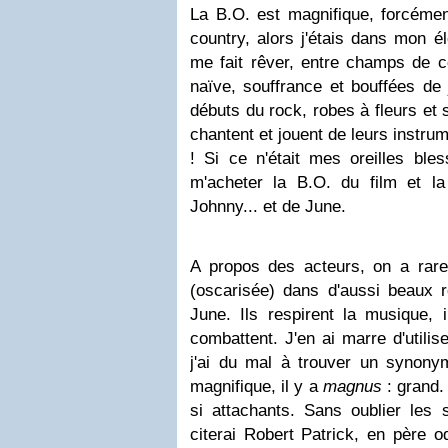
La B.O. est magnifique, forcément
country, alors j'étais dans mon é
me fait rêver, entre champs de co
naïve, souffrance et bouffées de 
débuts du rock, robes à fleurs et 
chantent et jouent de leurs instru
! Si ce n'était mes oreilles bles
m'acheter la B.O. du film et l
Johnny... et de June.
A propos des acteurs, on a rar
(oscarisée) dans d'aussi beaux 
June. Ils respirent la musique, il
combattent. J'en ai marre d'utilis
j'ai du mal à trouver un synony
magnifique, il y a
magnus
: grand.
si attachants. Sans oublier les s
citerai Robert Patrick, en père o