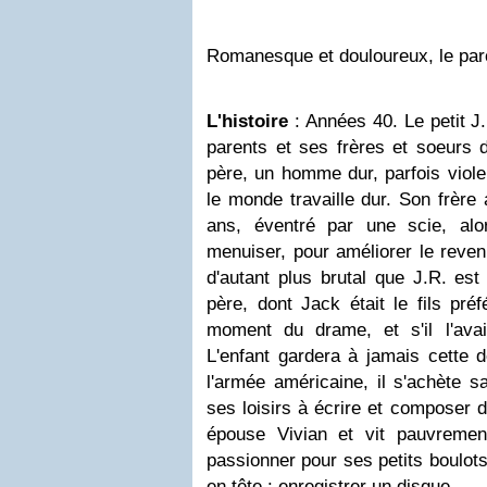
Romanesque et douloureux, le parc
L'histoire
: Années 40. Le petit J
parents et ses frères et soeurs d
père, un homme dur, parfois violen
le monde travaille dur. Son frère
ans, éventré par une scie, alors
menuiser, pour améliorer le reven
d'autant plus brutal que J.R. es
père, dont Jack était le fils préf
moment du drame, et s'il l'avait 
L'enfant gardera à jamais cette d
l'armée américaine, il s'achète s
ses loisirs à écrire et composer 
épouse Vivian et vit pauvreme
passionner pour ses petits boulots
en tête : enregistrer un disque.