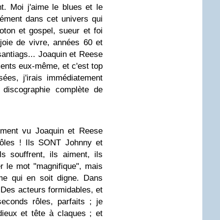
. Moi j'aime le blues et le
lément dans cet univers qui
ton et gospel, sueur et foi
joie de vivre, années 60 et
santiags... Joaquin et Reese
ments eux-même, et c'est top
sées, j'irais immédiatement
a discographie complète de
ement vu Joaquin et Reese
rôles ! Ils SONT Johnny et
s souffrent, ils aiment, ils
er le mot "magnifique", mais
me qui en soit digne. Dans
 Des acteurs formidables, et
econds rôles, parfaits ; je
dieux et tête à claques ; et