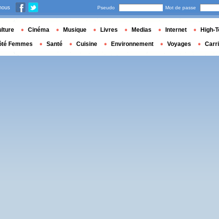
nous
Pseudo
Mot de passe
lture
Cinéma
Musique
Livres
Medias
Internet
High-T
ôté Femmes
Santé
Cuisine
Environnement
Voyages
Carr