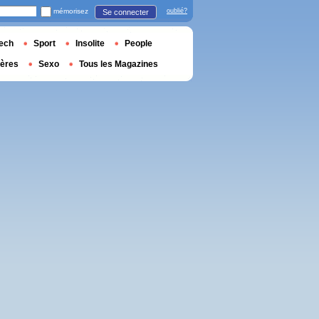
mémorisez
oublié?
Se connecter
ech
Sport
Insolite
People
ières
Sexo
Tous les Magazines