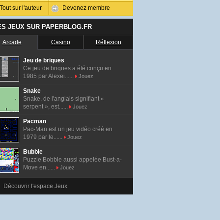
Tout sur l'auteur
Devenez membre
ES JEUX SUR PAPERBLOG.FR
Arcade
Casino
Réflexion
Jeu de briques
Ce jeu de briques a été conçu en
1985 par Alexei......
Jouez
Snake
Snake, de l'anglais signifiant «
serpent », est......
Jouez
Pacman
Pac-Man est un jeu vidéo créé en
1979 par le......
Jouez
Bubble
Puzzle Bobble aussi appelée Bust-a-
Move en......
Jouez
Découvrir l'espace Jeux