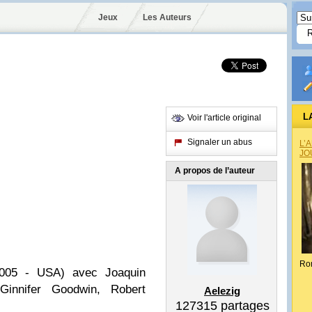
Jeux
Les Auteurs
L
Voir l'article original
Signaler un abus
L’
JO
A propos de l’auteur
Ro
05 - USA) avec Joaquin
Ginnifer Goodwin, Robert
Aelezig
127315
partages