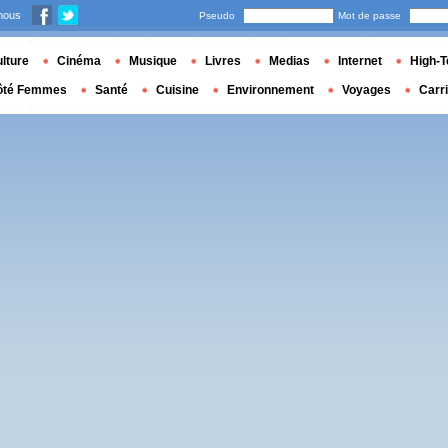
nous
Pseudo
Mot de passe
lture
Cinéma
Musique
Livres
Medias
Internet
High-T
ôté Femmes
Santé
Cuisine
Environnement
Voyages
Carr