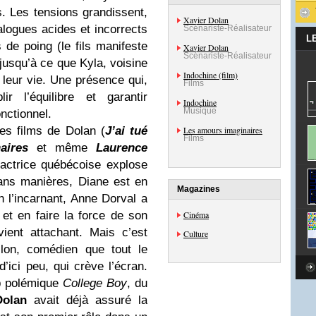
. Les tensions grandissent,
Xavier Dolan
logues acides et incorrects
Scénariste-Réalisateur
L
 de poing (le fils manifeste
Xavier Dolan
Scénariste-Réalisateur
jusqu’à ce que Kyla, voisine
Indochine (film)
 leur vie. Une présence qui,
Films
ir l’équilibre et garantir
Indochine
Musique
nctionnel.
es films de Dolan (
J’ai tué
Les amours imaginaires
Films
aires
et même
Laurence
l’actrice québécoise explose
sans manières, Diane est en
Magazines
 l’incarnant, Anne Dorval a
 et en faire la force de son
Cinéma
ient attachant. Mais c’est
Culture
ilon, comédien que tout le
ici peu, qui crève l’écran.
ip polémique
College Boy
, du
Dolan
avait déjà assuré la