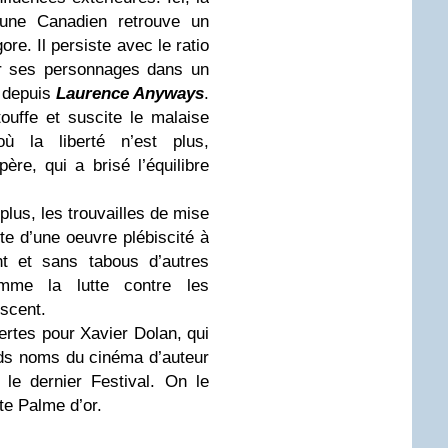
une Canadien retrouve un
ore. Il persiste avec le ratio
er ses personnages dans un
se depuis
Laurence Anyways
.
uffe et suscite le malaise
ù la liberté n’est plus,
re, qui a brisé l’équilibre
lus, les trouvailles de mise
e d’une oeuvre plébiscité à
nt et sans tabous d’autres
mme la lutte contre les
escent.
rtes pour Xavier Dolan, qui
nds noms du cinéma d’auteur
le dernier Festival. On le
te Palme d’or.