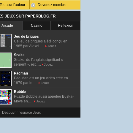
Tout sur l'auteur
Devenez membre
ES JEUX SUR PAPERBLOG.FR
Arcade
Casino
Réflexion
Jeu de briques
Ce jeu de briques a été conçu en
1985 par Alexei......
Jouez
Snake
Snake, de l'anglais signifiant «
serpent », est......
Jouez
Pacman
Pac-Man est un jeu vidéo créé en
1979 par le......
Jouez
Bubble
Puzzle Bobble aussi appelée Bust-a-
Move en......
Jouez
Découvrir l'espace Jeux