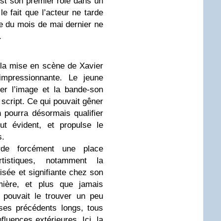
c’est son premier rôle dans un
le fait que l’acteur ne tarde
se du mois de mai dernier ne
.
 la mise en scène de Xavier
 impressionnante. Le jeune
ler l’image et la bande-son
script. Ce qui pouvait gêner
n pourra désormais qualifier
ut évident, et propulse le
s.
rde forcément une place
rtistiques, notamment la
isée et signifiante chez son
mière, et plus que jamais
 pouvait le trouver un peu
ses précédents longs, tous
luences extérieures. Ici, la