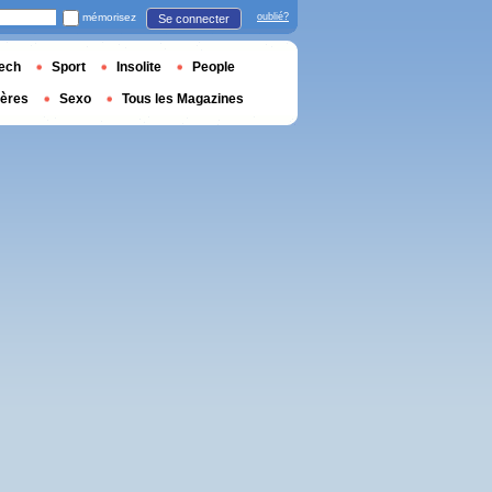
mémorisez
oublié?
Se connecter
ech
Sport
Insolite
People
ières
Sexo
Tous les Magazines