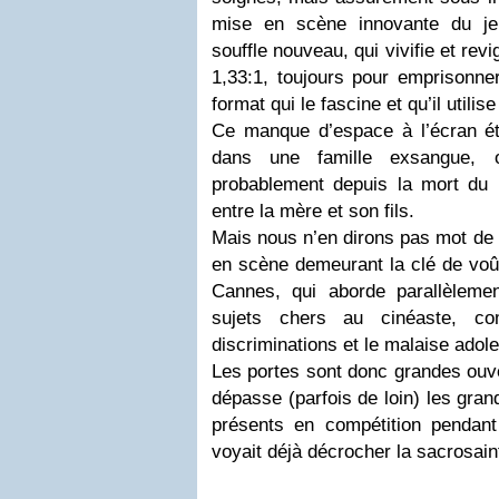
mise en scène innovante du je
souffle nouveau, qui vivifie et revig
1,33:1, toujours pour emprisonn
format qui le fascine et qu’il utili
Ce manque d’espace à l’écran éto
dans une famille exsangue, o
probablement depuis la mort du pè
entre la mère et son fils.
Mais nous n’en dirons pas mot de p
en scène demeurant la clé de voût
Cannes, qui aborde parallèleme
sujets chers au cinéaste, co
discriminations et le malaise adol
Les portes sont donc grandes ouve
dépasse (parfois de loin) les gra
présents en compétition pendant 
voyait déjà décrocher la sacrosain