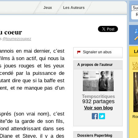
Jeux
Les Auteurs
u coeur
es
@tournezcoupez
annois en mai dernier, c’est
L
Signaler un abus
ilms à son actif, qui nous la
L’
A propos de l’auteur
les joues rouges et les yeux
JO
scendé par la puissance de
tant dire que si la baffe est
ment, et ne manque pas d’un
Tempscritiques
932
partages
Voir son blog
prés (son vrai nom), c’est
Ro
te"de la garde de son fils,
 fond attendrissant dans ses
Diane et Steve, il y a des
Dossiers Paperblog