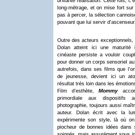
brillante réalisation. Cette fois, 
long-métrage, et on mise fort sur 
pas à percer, la sélection cannoi
pouvant que lui servir d’ascenseur
Outre des acteurs exceptionnels,
Dolan atteint ici une maturité
cinéaste persiste a vouloir coup
pour donner un corps sensoriel au 
autrefois, dans ses films que l’o
de jeunesse, devient ici un ato
résultat très loin dans les émotion
Film d’esthète,
Mommy
acco
primordiale aux dispositifs a
photographie, toujours aussi maîtr
auteur. Dolan écrit avec la lu
expérimente son style, là où on
piocheur de bonnes idées dans 
soignés, mais assurément sous inf