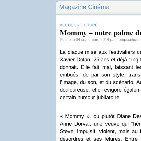
Magazine Cinéma
ACCUEIL
›
CULTURE
Mommy – notre palme d
Publié le 04 septembre 2014 par Tempscritiqu
La claque mise aux festivaliers c
Xavier Dolan, 25 ans et déjà cinq f
donnait. Elle fait mal, laissant 
embués, de par son style, tran
l’image, du son, et du scénario. Au
douloureuse, elle revigore égale
certain humour jubilatoire.
«
Mommy
», ou plutôt Diane Des
Anne Dorval, une veuve qui "héri
Steve, impulsif, violent, mais au
désordres et ses fêlures. Entre 