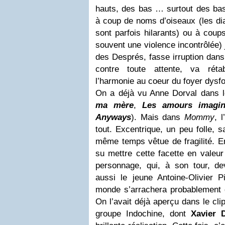
hauts, des bas … surtout des bas
à coup de noms d’oiseaux (les dia
sont parfois hilarants) ou à coups
souvent une violence incontrôlée) 
des Després, fasse irruption dans
contre toute attente, va rétabl
l’harmonie au coeur du foyer dysfo
On a déjà vu Anne Dorval dans l
ma mère
,
Les amours imagin
Anyways
). Mais dans
Mommy
, 
tout. Excentrique, un peu folle, 
même temps vêtue de fragilité. En
su mettre cette facette en valeur
personnage, qui, à son tour, dev
aussi le jeune Antoine-Olivier P
monde s’arrachera probablement d’
On l’avait déjà aperçu dans le cl
groupe Indochine, dont
Xavier 