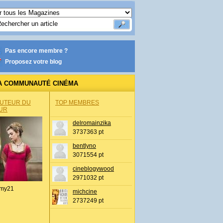
Pas encore membre ?
Proposez votre blog
A COMMUNAUTÉ CINÉMA
AUTEUR DU
TOP MEMBRES
UR
delromainzika
3737363 pt
bentlyno
3071554 pt
cineblogywood
2971032 pt
my21
michcine
2737249 pt