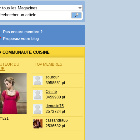
Pas encore membre ?
Proposez votre blog
A COMMUNAUTÉ CUISINE
AUTEUR DU
TOP MEMBRES
UR
sourour
3958581 pt
Celine
3459980 pt
degusto75
2572724 pt
my21
cassandra06
2536582 pt