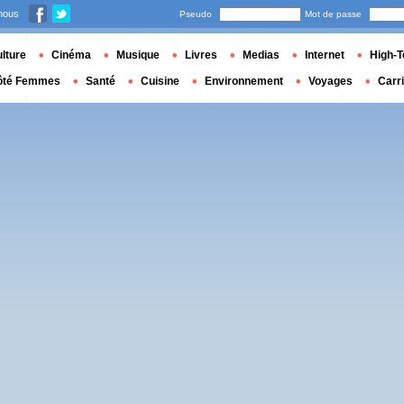
nous
Pseudo
Mot de passe
lture
Cinéma
Musique
Livres
Medias
Internet
High-T
ôté Femmes
Santé
Cuisine
Environnement
Voyages
Carr