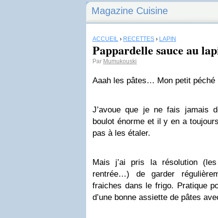
Magazine Cuisine
ACCUEIL
›
RECETTES
›
LAPIN
Pappardelle sauce au lap
Par
Mumukouski
Aaah les pâtes… Mon petit péché
J’avoue que je ne fais jamais d
boulot énorme et il y en a toujours
pas à les étaler.
Mais j’ai pris la résolution (le
rentrée…) de garder régulièr
fraiches dans le frigo. Pratique p
d’une bonne assiette de pâtes ave