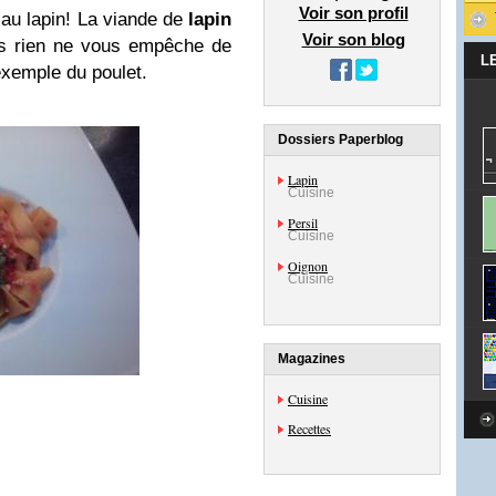
Voir son profil
 au lapin! La viande de
lapin
Voir son blog
is rien ne vous empêche de
L
exemple du poulet.
Dossiers Paperblog
Lapin
Cuisine
Persil
Cuisine
Oignon
Cuisine
Magazines
Cuisine
Recettes