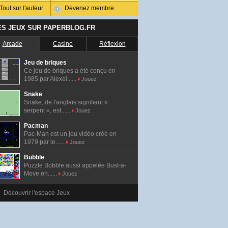
Tout sur l'auteur
Devenez membre
ES JEUX SUR PAPERBLOG.FR
Arcade
Casino
Réflexion
Jeu de briques
Ce jeu de briques a été conçu en
1985 par Alexei......
Jouez
Snake
Snake, de l'anglais signifiant «
serpent », est......
Jouez
Pacman
Pac-Man est un jeu vidéo créé en
1979 par le......
Jouez
Bubble
Puzzle Bobble aussi appelée Bust-a-
Move en......
Jouez
Découvrir l'espace Jeux