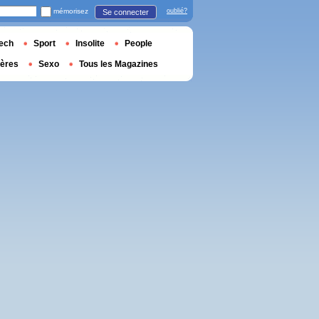
mémorisez
oublié?
Se connecter
ech
Sport
Insolite
People
ières
Sexo
Tous les Magazines