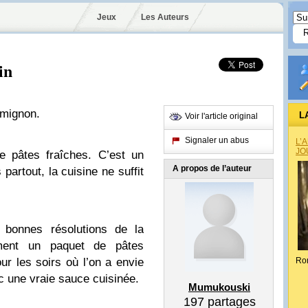
Jeux
Les Auteurs
in
 mignon.
L
Voir l'article original
Signaler un abus
L’
JO
e pâtes fraîches. C’est un
A propos de l’auteur
 partout, la cuisine ne suffit
s bonnes résolutions de la
ement un paquet de pâtes
our les soirs où l’on a envie
Ro
c une vraie sauce cuisinée.
Mumukouski
197
partages