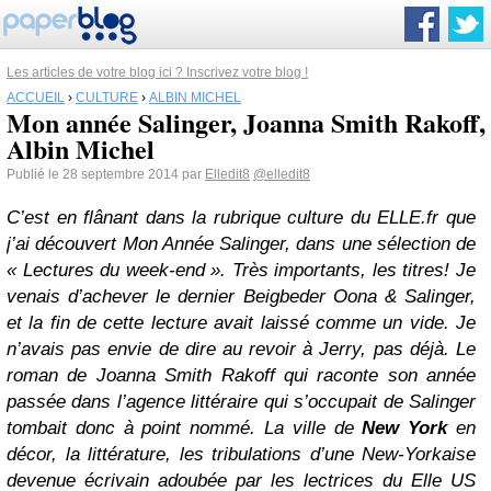
Les articles de votre blog ici ? Inscrivez votre blog !
ACCUEIL
›
CULTURE
›
ALBIN MICHEL
Mon année Salinger, Joanna Smith Rakoff,
Albin Michel
Publié le 28 septembre 2014 par
Elledit8
@elledit8
C’est en flânant dans la rubrique culture du ELLE.fr que
j’ai découvert Mon Année Salinger, dans une sélection de
« Lectures du week-end ». Très importants, les titres! Je
venais d’achever le dernier Beigbeder Oona & Salinger,
et la fin de cette lecture avait laissé comme un vide. Je
n’avais pas envie de dire au revoir à Jerry, pas déjà. Le
roman de Joanna Smith Rakoff qui raconte son année
passée dans l’agence littéraire qui s’occupait de Salinger
tombait donc à point nommé. La ville de
New York
en
décor, la littérature, les tribulations d’une New-Yorkaise
devenue écrivain adoubée par les lectrices du Elle US