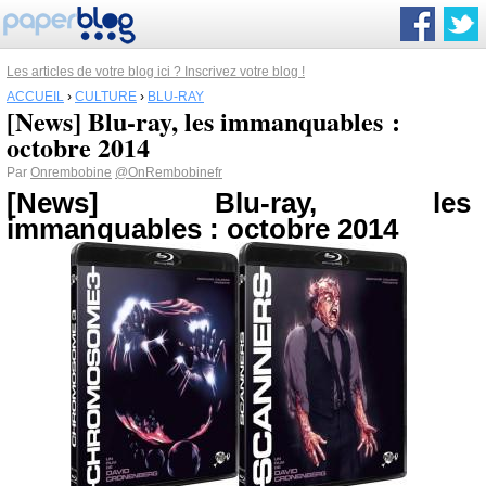
Les articles de votre blog ici ? Inscrivez votre blog !
ACCUEIL
›
CULTURE
›
BLU-RAY
[News] Blu-ray, les immanquables :
octobre 2014
Par
Onrembobine
@OnRembobinefr
[News] Blu-ray, les
immanquables : octobre 2014